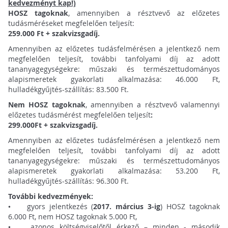
kedvezményt kap!)
HOSZ tagoknak
, amennyiben a résztvevő az előzetes
tudásméréseket megfelelően teljesít:
259.000 Ft + szakvizsgadíj.
Amennyiben az előzetes tudásfelmérésen a jelentkező nem
megfelelően teljesít, további tanfolyami díj az adott
tananyagegységekre: műszaki és természettudományos
alapismeretek gyakorlati alkalmazása: 46.000 Ft,
hulladékgyűjtés-szállítás: 83.500 Ft.
Nem HOSZ tagoknak
, amennyiben a résztvevő valamennyi
előzetes tudásmérést megfelelően teljesít
:
299.000Ft + szakvizsgadíj.
Amennyiben az előzetes tudásfelmérésen a jelentkező nem
megfelelően teljesít, további tanfolyami díj az adott
tananyagegységekre: műszaki és természettudományos
alapismeretek gyakorlati alkalmazása: 53.200 Ft,
hulladékgyűjtés-szállítás: 96.300 Ft.
További kedvezmények:
• gyors jelentkezés (
2017. március 3-ig
) HOSZ tagoknak
6.000 Ft, nem HOSZ tagoknak 5.000 Ft,
• azonos költségviselőtől érkező – minden - második