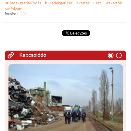
hulladékgazdálkodás
hulladékgyűjtés
oktatás
Pest
Szakértők
tanfolyam
forrás:
HOSZ
Kapcsolódó