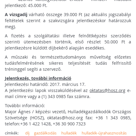
jelentkező: 45.000 Ft.
A vizsgadíj
várható összege 39.000 Ft (az aktuális jogszabályi
feltételek szerint a szakvizsgára jelentkezéskor határozzuk
meg).
A fizetés a szolgáltatási illetve felnőttképzési szerződés
szerinti ütemezésben történik, első részlet 50.000 Ft a
jelentkezésre küldött díjbekérő alapján esedékes.
A műszaki és természettudományos műveltség előzetes
tudásfelmérésének sikeres teljesítését tudás felfrissítő
tréninggel segíti a szervező.
Jelentkezés, további információ
Jelentkezési határidő: 2017. március 17.
A Jelentkezési lapok visszaküldésével az
oktatas@hosz.org
e-
mail címre vagy a (1) 343 0985 fax számra.
További információ:
Major Ágnes / képzési vezető, Hulladékgazdálkodók Országos
Szövetsége (HOSZ), oktatas@hosz.org fax: +36 1 343 0985,
telefon:+36 1 422 1428, +36 30 900 7323
címkék:
díj
gazdálkodás
hulladék
hulladék-újrahasznosítás