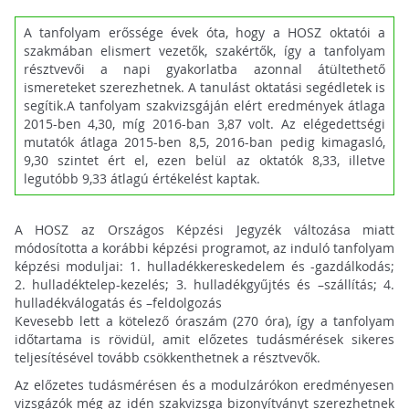
A tanfolyam erőssége évek óta, hogy a HOSZ oktatói a
szakmában elismert vezetők, szakértők, így a tanfolyam
résztvevői a napi gyakorlatba azonnal átültethető
ismereteket szerezhetnek. A tanulást oktatási segédletek is
segítik.A tanfolyam szakvizsgáján elért eredmények átlaga
2015-ben 4,30, míg 2016-ban 3,87 volt. Az elégedettségi
mutatók átlaga 2015-ben 8,5, 2016-ban pedig kimagasló,
9,30 szintet ért el, ezen belül az oktatók 8,33, illetve
legutóbb 9,33 átlagú értékelést kaptak.
A HOSZ az Országos Képzési Jegyzék változása miatt
módosította a korábbi képzési programot, az induló tanfolyam
képzési moduljai: 1. hulladékkereskedelem és -gazdálkodás;
2. hulladéktelep-kezelés; 3. hulladékgyűjtés és –szállítás; 4.
hulladékválogatás és –feldolgozás
Kevesebb lett a kötelező óraszám (270 óra), így a tanfolyam
időtartama is rövidül, amit előzetes tudásmérések sikeres
teljesítésével tovább csökkenthetnek a résztvevők.
Az előzetes tudásmérésen és a modulzárókon eredményesen
vizsgázók még az idén szakvizsga bizonyítványt szerezhetnek