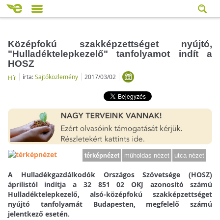
Középfokú szakképzettséget nyújtó,
"Hulladéktelepkezelő" tanfolyamot indít a
HOSZ
írta:
Sajtóközlemény
2017/03/02
Hír
térképnézet
műholdas nézet
utca nézet
A Hulladékgazdálkodók Országos Szövetsége (HOSZ)
áprilistól indítja a 32 851 02 OKJ azonosító számú
Hulladéktelepkezelő, alsó-középfokú szakképzettséget
nyújtó tanfolyamát Budapesten, megfelelő számú
jelentkező esetén.