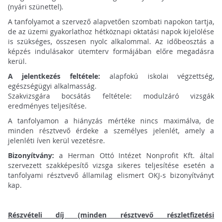
(nyári szünettel).
A tanfolyamot a szervező alapvetően szombati napokon tartja,
de az üzemi gyakorlathoz hétköznapi oktatási napok kijelölése
is szükséges, összesen nyolc alkalommal. Az időbeosztás a
képzés indulásakor ütemterv formájában előre megadásra
kerül.
A jelentkezés feltétele:
alapfokú iskolai végzettség,
egészségügyi alkalmasság.
Szakvizsgára bocsátás feltétele: modulzáró vizsgák
eredményes teljesítése.
A tanfolyamon a hiányzás mértéke nincs maximálva, de
minden résztvevő érdeke a személyes jelenlét, amely a
jelenléti íven kerül vezetésre.
Bizonyítvány:
a Herman Ottó Intézet Nonprofit Kft. által
szervezett szakképesítő vizsga sikeres teljesítése esetén a
tanfolyami résztvevő államilag elismert OKJ-s bizonyítványt
kap.
Részvételi díj (minden résztvevő részletfizetési