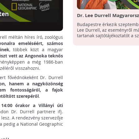
ten
Dr. Lee Durrell Magyarors
Budapestre érkezik szeptemb
Lee Durrell, az eseményről m
tartanak sajtótájékoztatót a s
rrell méltán híres író, zoológus
ínvonalra emeléséért, számos
inek
, többek közt a magyar
észt vett az Angonoka teknős
ményképpen a még 1986-ban
zéléről visszahozni.
kert fővédnökeként Dr. Durrell
kon, hanem a nagyközönség
em fontosságáról, a fajok
töltött szerepéről
.
14:00 órakor a Villányi úti
on Dr. Durrell partnere ifj.
 lesz. A rendezvény szervezője
ja pedig a National Geographic