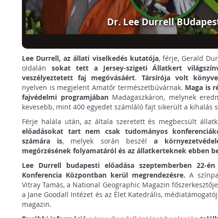
Dr. Lee Durrell BUdapes
Lee Durrell, az állati viselkedés kutatója
, férje, Gerald Du
oldalán
sokat tett a Jersey-szigeti Állatkert világsz
veszélyeztetett faj megóvásáért
.
Társírója volt könyve
nyelven is megjelent Amatőr természetbúvárnak.
Maga is r
fajvédelmi programjában
Madagaszkáron, melynek ered
kevesebb, mint 400 egyedet számláló fajt sikerült a kihalás s
Férje halála után, az általa szeretett és megbecsült állat
előadásokat tart nem csak tudományos konferenciá
számára is
, melyek során beszél
a környezetvédel
megőrzésének folyamatáról és az állatkerteknek ebben be
Lee Durrell budapesti előadása szeptemberben 22-én 
Konferencia Központban kerül megrendezésre.
A színpad
Vitray Tamás, a National Geographic Magazin főszerkesztője
a Jane Goodall Intézet és az Élet Katedrális, médiatámogató
magazin.