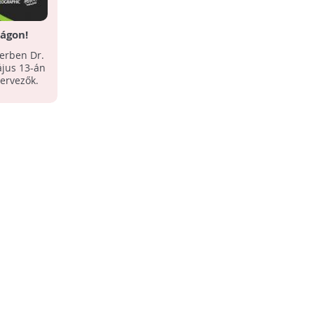
zágon!
erben Dr.
ájus 13-án
zervezők.