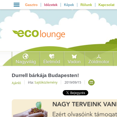
Gasztro
Idézetek
Képek
Rólunk
Kapcsolat
Nagyvilág
Életmód
Vadon
Zöldmotor
Durrell bárkája Budapesten!
írta:
Sajtóközlemény
2019/09/15
Ajánló