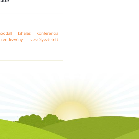
ható!
oodall
kihalás
konferencia
rendezvény
veszélyeztetett