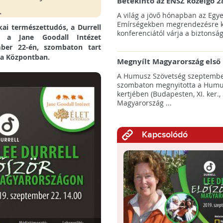
Betekintő az ENSZ közelgő 2
klímacsúcsába
A világ a jövő hónapban az Egye
Emírségekben megrendezésre k
kai természettudós, a Durrell
konferenciától várja a biztonság
ja, a Jane Goodall Intézet
mber 22-én, szombaton tart
ia Központban.
Megnyílt Magyarország első 
Hulladék Tanösvénye Budap
A Humusz Szövetség szeptembe
szombaton megnyitotta a Humu
kertjében (Budapesten, XI. ker., 
Magyarország ...
Kapcsolódó