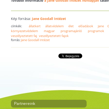
További információ
a Jane Goodall Intézet honlapján
talál
Kép forrása:
Jane Goodall Intézet
címkék:
állatkert
állatvédelem
élet
előadások
Jane G
környezetvédelem
magyar
programajánló
programok
veszélyeztetett faj
veszélyeztetett fajok
forrás:
Jane Goodall Intézet
Partnereink