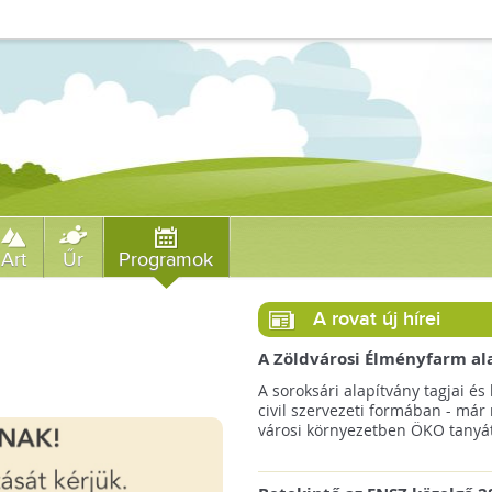
Art
Űr
Programok
A rovat új hírei
A Zöldvárosi Élményfarm al
végre megkezdte gyakorlati
A soroksári alapítvány tagjai és 
működését!
civil szervezeti formában - már
városi környezetben ÖKO tanyát 