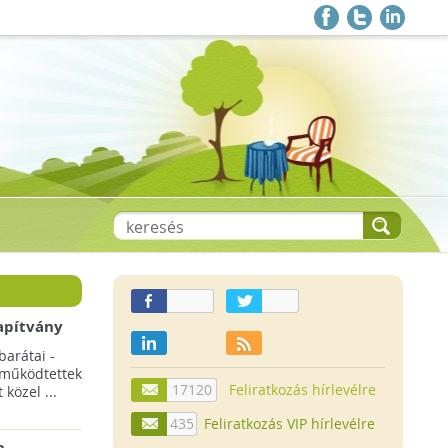
apítvány
barátai -
 működtettek
17120
Feliratkozás hírlevélre
közel ...
435
Feliratkozás VIP hírlevélre