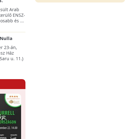
8.
sült Arab
erülő ENSZ-
osabb és ...
Nulla
esten
r 23-án,
sz Ház
Saru u. 11.)