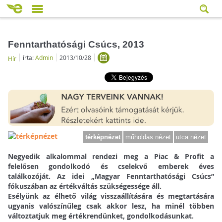
Fenntarthatósági Csúcs, 2013
írta:
Admin
2013/10/28
Hír
térképnézet
műholdas nézet
utca nézet
Negyedik alkalommal rendezi meg a Piac & Profit a
felelősen gondolkodó és cselekvő emberek éves
találkozóját. Az idei „Magyar Fenntarthatósági Csúcs”
fókuszában az értékváltás szükségessége áll.
Esélyünk az élhető világ visszaállítására és megtartására
ugyanis valószínűleg csak akkor lesz, ha minél többen
változtatjuk meg értékrendünket, gondolkodásunkat.