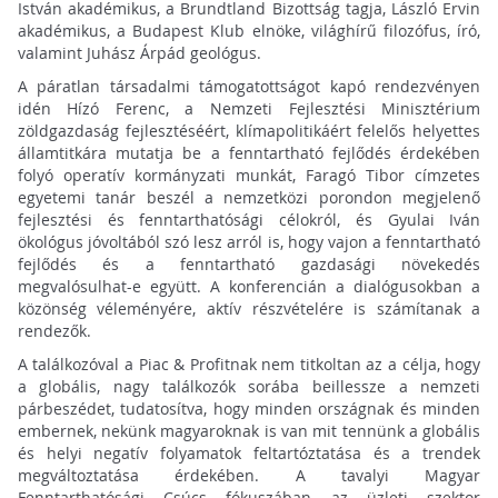
István akadémikus, a Brundtland Bizottság tagja, László Ervin
akadémikus, a Budapest Klub elnöke, világhírű filozófus, író,
valamint Juhász Árpád geológus.
A páratlan társadalmi támogatottságot kapó rendezvényen
idén Hízó Ferenc, a Nemzeti Fejlesztési Minisztérium
zöldgazdaság fejlesztéséért, klímapolitikáért felelős helyettes
államtitkára mutatja be a fenntartható fejlődés érdekében
folyó operatív kormányzati munkát, Faragó Tibor címzetes
egyetemi tanár beszél a nemzetközi porondon megjelenő
fejlesztési és fenntarthatósági célokról, és Gyulai Iván
ökológus jóvoltából szó lesz arról is, hogy vajon a fenntartható
fejlődés és a fenntartható gazdasági növekedés
megvalósulhat-e együtt. A konferencián a dialógusokban a
közönség véleményére, aktív részvételére is számítanak a
rendezők.
A találkozóval a Piac & Profitnak nem titkoltan az a célja, hogy
a globális, nagy találkozók sorába beillessze a nemzeti
párbeszédet, tudatosítva, hogy minden országnak és minden
embernek, nekünk magyaroknak is van mit tennünk a globális
és helyi negatív folyamatok feltartóztatása és a trendek
megváltoztatása érdekében. A tavalyi Magyar
Fenntarthatósági Csúcs fókuszában az üzleti szektor