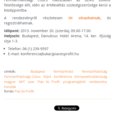
felelőssége állt, idén az értékváltás szükségszerűsége kerül a
középpontba.
A rendezvényről részletesen
itt olvashatnak
, és
regisztrálhatnak.
Időpont:
2013. november 20. (szerda), 09.00-17.00
Helyszín:
Budapest, Danubius Hotel Arena, 14. ker. Ifjúság
útja 1-3.
Telefon: 06 (1) 239-9597
E-mail: konferencia(kukac)piacesprofit.hu
címkék:
Budapest
fenntartható
fenntarthatóság
Fenntarthatósági Csúcs
folyó
konferencia
környezettudatosság
magyar
MIT
piac
Piac és Profit
programajánló
rendezvény
trendek
forrás:
Piac és Profit