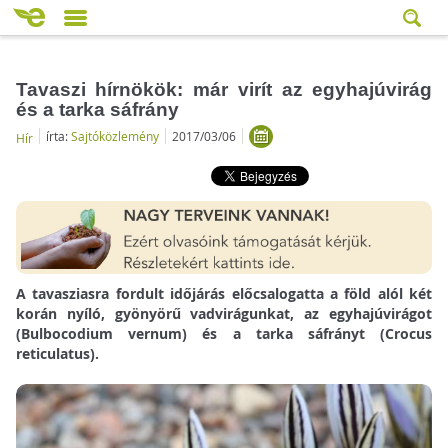
Tavaszi hírnökök: már virít az egyhajúvirág
és a tarka sáfrány
írta:
Sajtóközlemény
2017/03/06
Hír
A tavasziasra fordult időjárás előcsalogatta a föld alól két
korán nyíló, gyönyörű vadvirágunkat, az egyhajúvirágot
(Bulbocodium vernum) és a tarka sáfrányt (Crocus
reticulatus).