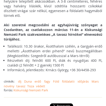
helyükre telepített akácosokban. A 3-8 centiméteres, fehéres
vagy halvány liláskék, kívül sötétlila hosszanti csíkokkal
díszített virágai szár nélkül, egyenesen a földalatti hagymából
törnek elő.
Aki szeretné megcsodálni az egyhajúvirág szőnyeget a
Csodaréten, az csatlakozzon március 11-én a Kiskunsági
Nemzeti Park szakvezetéses „A tavasz hírnökei” elnevezésű
túrájához.
Találkozó: 10.30 órakor, Ásotthalom szélén, a Gargyán-erdő
melletti „Ásotthalom erdei pihenő” nevű buszmegállóban
(Megközelítés: Szegedről autóbusszal a Mars-térről)
Részvételi díj: felnőtt 600 Ft, diák és nyugdíjas 400 Ft,
családi (2 felnőtt + 2 gyerek) 1500 Ft
Információ, jelentkezés: Krnács György, +36 30/4458-293
címkék:
díj
Duna
erdő
fagy
Föld
földalatti
időjárás
Mars
növény
tavasz
Tisza
védett
forrás:
Kiskunsági Nemzeti Park