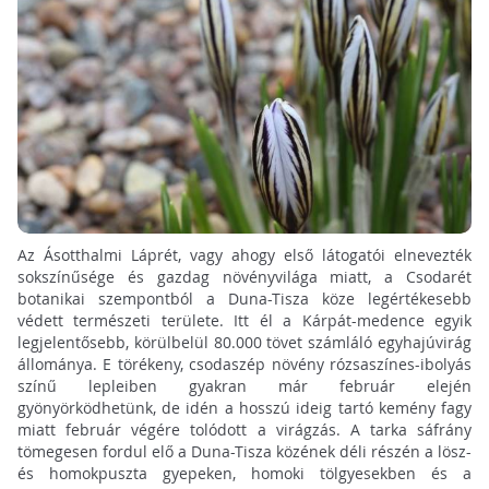
Az Ásotthalmi Láprét, vagy ahogy első látogatói elnevezték
sokszínűsége és gazdag növényvilága miatt, a Csodarét
botanikai szempontból a Duna-Tisza köze legértékesebb
védett természeti területe. Itt él a Kárpát-medence egyik
legjelentősebb, körülbelül 80.000 tövet számláló egyhajúvirág
állománya. E törékeny, csodaszép növény rózsaszínes-ibolyás
színű lepleiben gyakran már február elején
gyönyörködhetünk, de idén a hosszú ideig tartó kemény fagy
miatt február végére tolódott a virágzás. A tarka sáfrány
tömegesen fordul elő a Duna-Tisza közének déli részén a lösz-
és homokpuszta gyepeken, homoki tölgyesekben és a