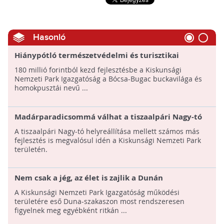
Hasonló
Hiánypótló természetvédelmi és turisztikai
beruházás kezdődik Bugacon
180 millió forintból kezd fejlesztésbe a Kiskunsági
Nemzeti Park Igazgatóság a Bócsa-Bugac buckavilága és
homokpusztái nevű ...
Madárparadicsommá válhat a tiszaalpári Nagy-tó
A tiszaalpári Nagy-tó helyreállítása mellett számos más
fejlesztés is megvalósul idén a Kiskunsági Nemzeti Park
területén.
Nem csak a jég, az élet is zajlik a Dunán
A Kiskunsági Nemzeti Park Igazgatóság működési
területére eső Duna-szakaszon most rendszeresen
figyelnek meg egyébként ritkán ...