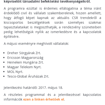
képviselőit társadalmi befektetési tevékenységeikről.
A programra ezúttal is érdemes ellátogatnia a téma iránt
érdeklődő civil és vállalati szakembereknek, hiszen amellett,
hogy átfogó képet kapnak az aktuális CSR trendekről a
kiscsoportos beszélgetések során személyes szakmai
tapasztalataikat is megoszthatják, a rendezvény szüneteiben
pedig lehetőségük nyílik az ismerkedésre és a kapcsolatok
építésére.
A májusi eseményre meghívott vállalatok:
Dreher Sörgyárak Zrt.
Ericsson Magyarország
Heineken Hungária Zrt.
Magyar Telekom Nyrt.
MOL Nyrt.
Tesco-Global Áruházak Zrt.
Jelentkezési határidő: 2017. május 18.
A részletes programmal és a jelentkezéssel kapcsolatos
információk
ezen a linken érhetőek el
.