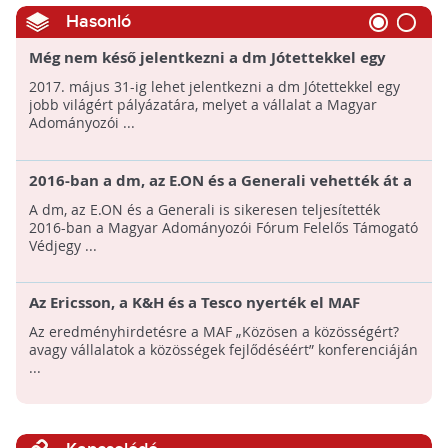
Hasonló
Még nem késő jelentkezni a dm Jótettekkel egy
jobb világért pályázatára!
2017. május 31-ig lehet jelentkezni a dm Jótettekkel egy
jobb világért pályázatára, melyet a vállalat a Magyar
Adományozói ...
2016-ban a dm, az E.ON és a Generali vehették át a
MAF Felelős Támogató Védjegy elismerést
A dm, az E.ON és a Generali is sikeresen teljesítették
2016-ban a Magyar Adományozói Fórum Felelős Támogató
Védjegy ...
Az Ericsson, a K&H és a Tesco nyerték el MAF
Társadalmi Befektetések Díj pályázat fődíjait
Az eredményhirdetésre a MAF „Közösen a közösségért?
avagy vállalatok a közösségek fejlődéséért” konferenciáján
...