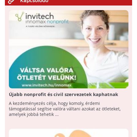
Kapcsolódó
Újabb nonprofit és civil szervezetek kaphatnak
támogatást innovatív ötleteikhez az Invitech
A kezdeményezés célja, hogy komoly, érdemi
pályázatán
támogatással segítse valóra váltani azokat az ötleteket,
amelyek jobbá tehetik ...