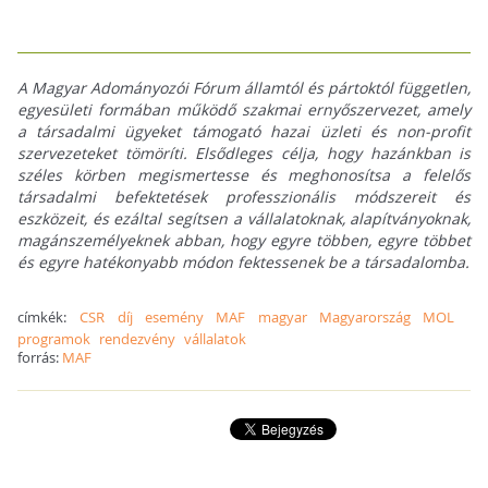
A Magyar Adományozói Fórum államtól és pártoktól független,
egyesületi formában működő szakmai ernyőszervezet, amely
a társadalmi ügyeket támogató hazai üzleti és non-profit
szervezeteket tömöríti. Elsődleges célja, hogy hazánkban is
széles körben megismertesse és meghonosítsa a felelős
társadalmi befektetések professzionális módszereit és
eszközeit, és ezáltal segítsen a vállalatoknak, alapítványoknak,
magánszemélyeknek abban, hogy egyre többen, egyre többet
és egyre hatékonyabb módon fektessenek be a társadalomba.
címkék:
CSR
díj
esemény
MAF
magyar
Magyarország
MOL
programok
rendezvény
vállalatok
forrás:
MAF