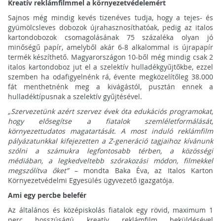
Kreatív reklámfilmmel a környezetvédelemért
Sajnos még mindig kevés tizenéves tudja, hogy a tejes- és
gyümölcsleves dobozok újrahasznosíthatóak, pedig az italos
kartondobozok csomagolásának 75 százaléka olyan jó
minőségű papír, amelyből akár 6-8 alkalommal is újrapapír
termék készíthető. Magyarországon 10-ből még mindig csak 2
italos kartondoboz jut el a szelektív hulladékgyűjtőkbe, ezzel
szemben ha odafigyelnénk rá, évente megközelítőleg 38.000
fát menthetnénk meg a kivágástól, pusztán ennek a
hulladéktípusnak a szelektív gyűjtésével.
„Szervezetünk azért szervez évek óta edukációs programokat,
hogy elősegítse a fiatalok szemléletformálását,
környezettudatos magatartását. A most induló reklámfilm
pályázatunkkal kifejezetten a Z-generáció tagjaihoz kívánunk
szólni a számukra legfontosabb térben, a közösségi
médiában, a legkedveltebb szórakozási módon, filmekkel
megszólítva őket”
– mondta Baka Éva, az Italos Karton
Környezetvédelmi Egyesülés ügyvezető igazgatója.
Ami egy percbe belefér
Az általános és középiskolás fiatalok egy rövid, maximum 1
perc hosszúságú kreatív reklámfilm beküldésével