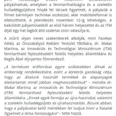
pályázhatnak, amelyben a fenntarthatóságra és a szelektív
hulladékgyűjtésre hívják fel társaik figyelmét. A pályázók a
filmet bármilyen technikai eszközzel, akár mobiltelefonnal is
elkészíthetik. A jelentkezés november 12-ig lehetséges. A
beküldött pályaművekből az első három helyezettet és az ITM
díját egy hat tagból álló szakmai zsűri választja ki.
A zsűrit olyan neves szakemberek alkotják, mint Fazekas
Ildikó, az Önszabályzó Reklám Testület főtitkára, dr. Makai
Martina, az Innovációs és Technológiai Minisztérium (ITM)
fenntartható fejlesztésekért felelős helyettes államtitkára és
Regős Ábel díjnyertes filmrendező.
„A természet erőforrásai egyre szűkösebben állnak az
emberiség rendelkezésére, ezért a körkörös gazdaság célja,
hogy az általunk használt termékek és alapanyagok
élettartamát minél jobban meghosszabbítsuk” – mondta dr.
Makai Martina, az Innovációs és Technológiai Minisztérium
(ITM) fenntartható fejlesztésekért felelős helyettes
államtitkára. „Ennek egyik formája az újra-használat, valamint
a szelektív hulladékgyűjtés és újrahasznosítás. Bízunk abban,
hogy a pályázattal kellő mértékben fel tudjuk hívni a fiatalok
figyelmét a téma fontosságára”
– tette hozzá.