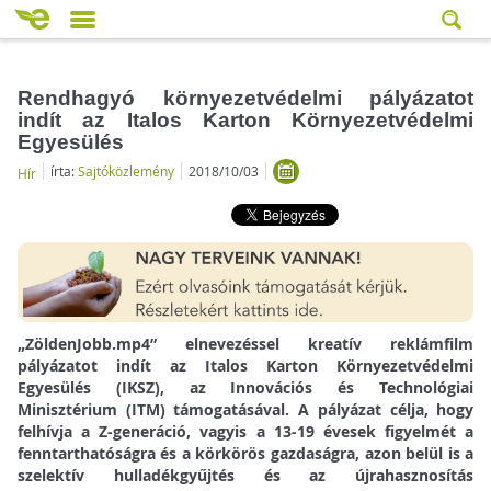
Rendhagyó környezetvédelmi pályázatot
indít az Italos Karton Környezetvédelmi
Egyesülés
írta:
Sajtóközlemény
2018/10/03
Hír
„ZöldenJobb.mp4” elnevezéssel kreatív reklámfilm
pályázatot indít az Italos Karton Környezetvédelmi
Egyesülés (IKSZ), az Innovációs és Technológiai
Minisztérium (ITM) támogatásával. A pályázat célja, hogy
felhívja a Z-generáció, vagyis a 13-19 évesek figyelmét a
fenntarthatóságra és a körkörös gazdaságra, azon belül is a
szelektív hulladékgyűjtés és az újrahasznosítás