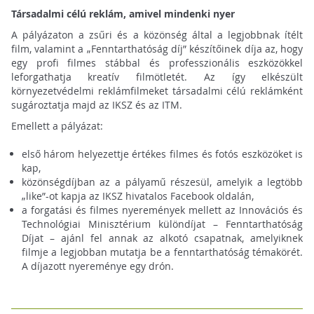
Társadalmi célú reklám, amivel mindenki nyer
A pályázaton a zsűri és a közönség által a legjobbnak ítélt
film, valamint a „Fenntarthatóság díj” készítőinek díja az, hogy
egy profi filmes stábbal és professzionális eszközökkel
leforgathatja kreatív filmötletét. Az így elkészült
környezetvédelmi reklámfilmeket társadalmi célú reklámként
sugároztatja majd az IKSZ és az ITM.
Emellett a pályázat:
első három helyezettje értékes filmes és fotós eszközöket is
kap,
közönségdíjban az a pályamű részesül, amelyik a legtöbb
„like”-ot kapja az IKSZ hivatalos Facebook oldalán,
a forgatási és filmes nyeremények mellett az Innovációs és
Technológiai Minisztérium különdíjat – Fenntarthatóság
Díjat – ajánl fel annak az alkotó csapatnak, amelyiknek
filmje a legjobban mutatja be a fenntarthatóság témakörét.
A díjazott nyereménye egy drón.