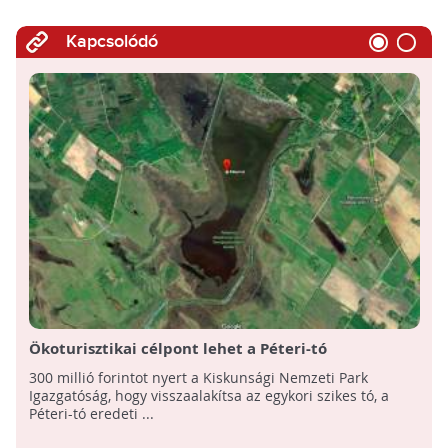
Kapcsolódó
Ökoturisztikai célpont lehet a Péteri-tó
300 millió forintot nyert a Kiskunsági Nemzeti Park
Igazgatóság, hogy visszaalakítsa az egykori szikes tó, a
Péteri-tó eredeti ...