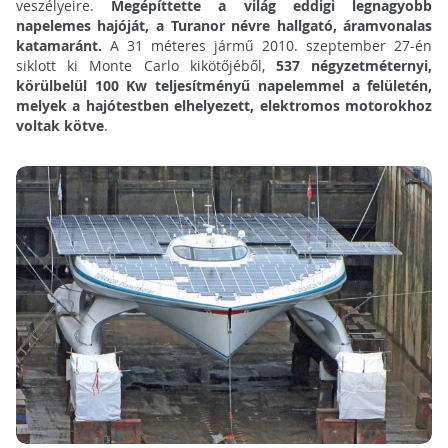
veszélyeire.
Megépíttette a világ eddigi legnagyobb
napelemes hajóját, a Turanor névre hallgató, áramvonalas
katamaránt.
A 31 méteres jármű 2010. szeptember 27-én
siklott ki Monte Carlo kikötőjéből,
537 négyzetméternyi,
körülbelül 100 Kw teljesítményű napelemmel a felületén,
melyek a hajótestben elhelyezett, elektromos motorokhoz
voltak kötve
.