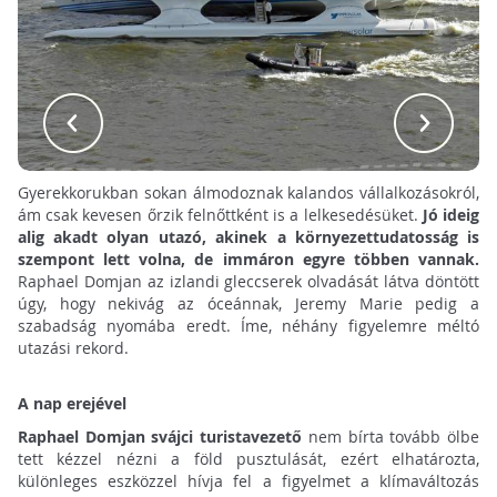
Gyerekkorukban sokan álmodoznak kalandos vállalkozásokról,
ám csak kevesen őrzik felnőttként is a lelkesedésüket.
Jó ideig
alig akadt olyan utazó, akinek a környezettudatosság is
szempont lett volna, de immáron egyre többen vannak.
Raphael Domjan az izlandi gleccserek olvadását látva döntött
úgy, hogy nekivág az óceánnak, Jeremy Marie pedig a
szabadság nyomába eredt. Íme, néhány figyelemre méltó
utazási rekord.
A nap erejével
Raphael Domjan svájci turistavezető
nem bírta tovább ölbe
tett kézzel nézni a föld pusztulását, ezért elhatározta,
különleges eszközzel hívja fel a figyelmet a klímaváltozás