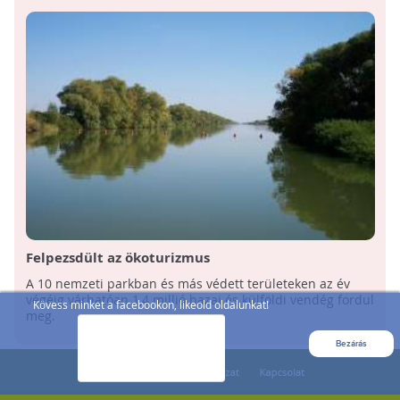
Felpezsdült az ökoturizmus
A 10 nemzeti parkban és más védett területeken az év
végéig várhatóan 1,4 millió hazai és külföldi vendég fordul
Kövess minket a facebookon, likeold oldalunkat!
meg.
Bezárás