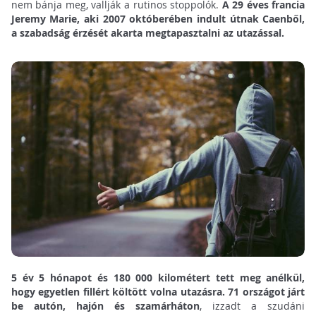
nem bánja meg, vallják a rutinos stoppolók.
A 29 éves francia
Jeremy Marie, aki 2007 októberében indult útnak Caenből,
a szabadság érzését akarta megtapasztalni az utazással.
5 év 5 hónapot és 180 000 kilométert tett meg anélkül,
hogy egyetlen fillért költött volna utazásra. 71 országot járt
be autón, hajón és szamárháton
, izzadt a szudáni