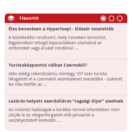
Hasonló
Éles bevetésen a Hyperloop! - Először tesztelték
utasokkal a futurisztikus közlekedési rendszert
A közlekedési rendszert, mely csöveken keresztül,
légpárnákon lebegő kapszulákban utaztatná az
embereket vagy árukat rendkívül ...
Turistaközponttá válhat Csernobil?
Idén eddig rekordszámú, mintegy 107 ezer turista
látogatott el a csernobili atombaleset övezetébe - számolt
be róla hétfőn az ...
Lezárás helyett ezerdolláros "tagsági díjat" szednek
a turistáktól a Komodo-szigeten
Az indonéz hatóságok a korábbi tervvel ellentétben nem
zárják le az idegenforgalom elől januártól a
veszélyeztetett komodói ...