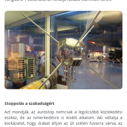
Stoppolás a szabadságért
Azt mondják, az autóstop nemcsak a legolcsóbb közlekedési
eszköz, de az ismerkedésre is kiváló alkalom. Aki vállalja a
kockázatot, hogy órákat álljon az út szélén fuvarra várva, az