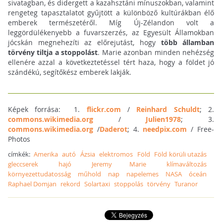
sivatagban, és didergett a kazahsztáni mínuszokban, valamint
rengeteg tapasztalatot gyűjtött a különböző kultúrákban élő
emberek természetéről. Míg Új-Zélandon volt a
leggördülékenyebb a fuvarszerzés, az Egyesült Államokban
jócskán megnehezíti az előrejutást, hogy
több államban
törvény tiltja a stoppolást
. Marie azonban minden nehézség
ellenére azzal a következtetéssel tért haza, hogy a földet jó
szándékú, segítőkész emberek lakják.
Képek forrása: 1.
flickr.com
/
Reinhard Schuldt
; 2.
commons.wikimedia.org
/
Julien1978
; 3.
commons.wikimedia.org
/
Daderot
; 4.
needpix.com
/ Free-
Photos
címkék:
Amerika
autó
Ázsia
elektromos
Föld
Föld körüli utazás
gleccserek
hajó
Jeremy Marie
klímaváltozás
környezettudatosság
műhold
nap
napelemes
NASA
óceán
Raphael Domjan
rekord
Solartaxi
stoppolás
törvény
Turanor