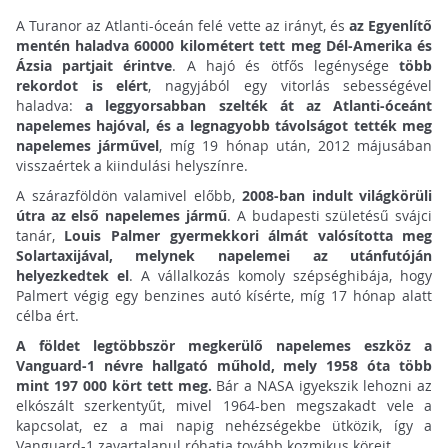
A Turanor az Atlanti-óceán felé vette az irányt, és
az Egyenlítő
mentén haladva 60000 kilométert tett meg Dél-Amerika és
Ázsia partjait érintve
. A hajó és ötfős legénysége
több
rekordot is elért
, nagyjából egy vitorlás sebességével
haladva:
a leggyorsabban szelték át az Atlanti-óceánt
napelemes hajóval, és a legnagyobb távolságot tették meg
napelemes járművel
, míg 19 hónap után, 2012 májusában
visszaértek a kiindulási helyszínre.
A szárazföldön valamivel előbb,
2008-ban indult világkörüli
útra az első napelemes jármű
. A budapesti születésű svájci
tanár,
Louis Palmer gyermekkori álmát valósította meg
Solartaxijával, melynek napelemei az utánfutóján
helyezkedtek el
. A vállalkozás komoly szépséghibája, hogy
Palmert végig egy benzines autó kísérte, míg 17 hónap alatt
célba ért.
A földet legtöbbször megkerülő napelemes eszköz a
Vanguard-1 névre hallgató műhold, mely 1958 óta több
mint 197 000 kört tett meg.
Bár a NASA igyekszik lehozni az
elkószált szerkentyűt, mivel 1964-ben megszakadt vele a
kapcsolat, ez a mai napig nehézségekbe ütközik, így a
Vanguard-1 zavartalanul róhatja tovább kozmikus köreit.