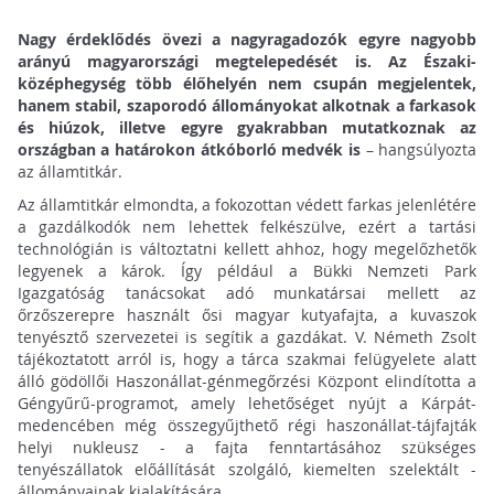
Nagy érdeklődés övezi a nagyragadozók egyre nagyobb
arányú magyarországi megtelepedését is. Az Északi-
középhegység több élőhelyén nem csupán megjelentek,
hanem stabil, szaporodó állományokat alkotnak a farkasok
és hiúzok, illetve egyre gyakrabban mutatkoznak az
országban a határokon átkóborló medvék is
– hangsúlyozta
az államtitkár.
Az államtitkár elmondta, a fokozottan védett farkas jelenlétére
a gazdálkodók nem lehettek felkészülve, ezért a tartási
technológián is változtatni kellett ahhoz, hogy megelőzhetők
legyenek a károk. Így például a Bükki Nemzeti Park
Igazgatóság tanácsokat adó munkatársai mellett az
őrzőszerepre használt ősi magyar kutyafajta, a kuvaszok
tenyésztő szervezetei is segítik a gazdákat. V. Németh Zsolt
tájékoztatott arról is, hogy a tárca szakmai felügyelete alatt
álló gödöllői Haszonállat-génmegőrzési Központ elindította a
Géngyűrű-programot, amely lehetőséget nyújt a Kárpát-
medencében még összegyűjthető régi haszonállat-tájfajták
helyi nukleusz - a fajta fenntartásához szükséges
tenyészállatok előállítását szolgáló, kiemelten szelektált -
állományainak kialakítására.