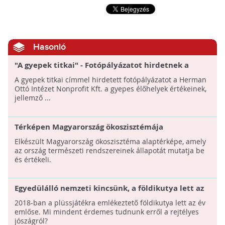
Hasonló
"A gyepek titkai" - Fotópályázatot hirdetnek a
gyepek védelmében
A gyepek titkai címmel hirdetett fotópályázatot a Herman
Ottó Intézet Nonprofit Kft. a gyepes élőhelyek értékeinek,
jellemző ...
Térképen Magyarország ökoszisztémája
Elkészült Magyarország ökoszisztéma alaptérképe, amely
az ország természeti rendszereinek állapotát mutatja be
és értékeli.
Egyedülálló nemzeti kincsünk, a földikutya lett az
Év Emlőse
2018-ban a plüssjátékra emlékeztető földikutya lett az év
emlőse. Mi mindent érdemes tudnunk erről a rejtélyes
jószágról?