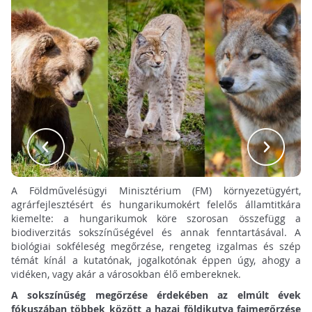
A Földművelésügyi Minisztérium (FM) környezetügyért,
agrárfejlesztésért és hungarikumokért felelős államtitkára
kiemelte: a hungarikumok köre szorosan összefügg a
biodiverzitás sokszínűségével és annak fenntartásával. A
biológiai sokféleség megőrzése, rengeteg izgalmas és szép
témát kínál a kutatónak, jogalkotónak éppen úgy, ahogy a
vidéken, vagy akár a városokban élő embereknek.
A sokszínűség megőrzése érdekében az elmúlt évek
fókuszában többek között a hazai földikutya fajmegőrzése