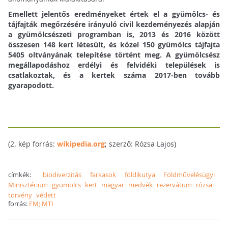
Emellett jelentős eredményeket értek el a gyümölcs- és
tájfajták megőrzésére irányuló civil kezdeményezés alapján
a gyümölcsészeti programban is, 2013 és 2016 között
összesen 148 kert létesült, és közel 150 gyümölcs tájfajta
5405 oltványának telepítése történt meg. A gyümölcsész
megállapodáshoz erdélyi és felvidéki települések is
csatlakoztak, és a kertek száma 2017-ben tovább
gyarapodott.
(2. kép forrás:
wikipedia.org
; szerző: Rózsa Lajos)
címkék:
biodiverzitás
farkasok
földikutya
Földművelésügyi
Minisztérium
gyümölcs
kert
magyar
medvék
rezervátum
rózsa
törvény
védett
forrás:
FM; MTI