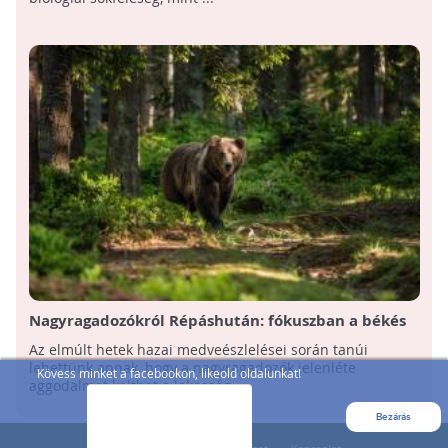
Nagyragadozókról Répáshután: fókuszban a békés
együttélés
Az elmúlt hetek hazai medveészlelései során tanúi
lehettünk annak, hogy a nagyragadozók jelenléte
Kövess minket a facebookon, likeold oldalunkat!
aggodalmat kelthet a lakosság ...
Bezárás