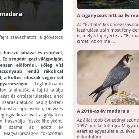
v madara
A cigánycsuk lett az Év m
2021-ben!
Az "Év hala" közönségszavazá
lezárulása után most fény der
is, melyik faj nyerte az "Év m
jra szavazhatott: a gólyatöcs
címet. Az online ...
, hosszú lábával és csőrével,
 Ez a madár igazi világpolgár,
ensen előfordul. Főleg vízi
lacsonyabb rendű rákokkal
l, a költési időszak végén kel
gyarországot.
Legfontosabb
 találhatók. A faj itt találja
akat és öntésterületeket, ahol
ő szárazulatokon pedig költeni
halastócsapolásokon, belvizes
A 2018-as év madara a
egfogyatkozásával a gólyatöcs
vándorsólyom
Az állat több évtizednyi szüne
n használja fészkelőhelyként.
1997-ben költött újra Magyar
párok száma az adott év
ezért az egyesület a 20 éves
l. Magyarországon fokozottan
évfordulóra ...