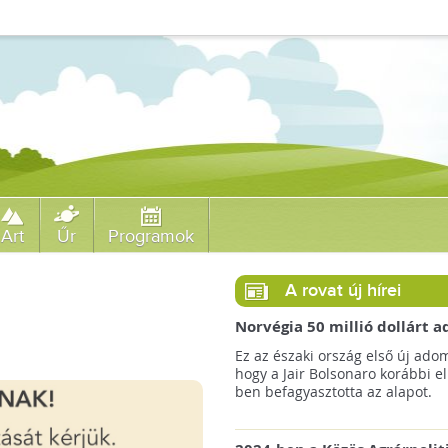
Art
Űr
Programok
A rovat új hírei
Norvégia 50 millió dollárt
a brazil Amazonas-alapnak 
Ez az északi ország első új ado
erdőirtás miatt
hogy a Jair Bolsonaro korábbi e
ben befagyasztotta az alapot.