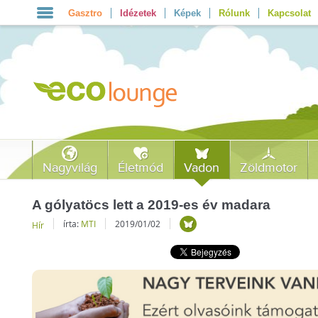
Gasztro
Idézetek
Képek
Rólunk
Kapcsolat
Nagyvilág
Életmód
Vadon
Zöldmotor
A gólyatöcs lett a 2019-es év madara
írta:
MTI
2019/01/02
Hír