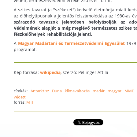
védett, természetvédelmi értéke 250 ezer forint.
A szikes tavakat (a "székeket") kedvelő életmódja miatt ked
az élőhelytípusnak a jelentős felszámolódása az 1980-as év
szárazodó tavaszok jelentősen befolyásolják az ad
Védelmének alapját a még meglévő természetes szikes t
fészkelőhelyek rehabilitációja jelenti.
A
Magyar Madártani és Természetvédelmi Egyesület
1979-
programot.
Kép forrása:
wikipedia
, szerző: Pellinger Attila
címkék:
Antarktisz
Duna
klímaváltozás
madár
magyar
MME
védett
forrás:
MTI