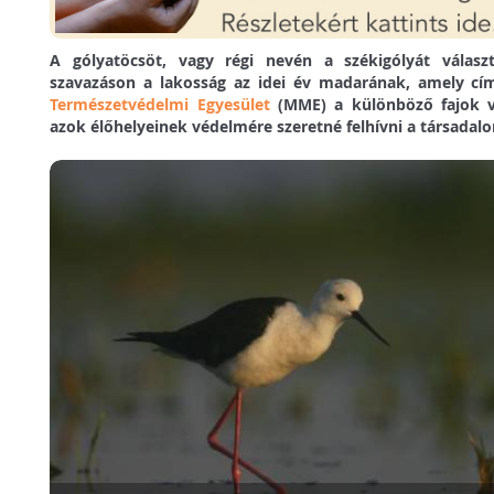
A gólyatöcsöt, vagy régi nevén a székigólyát választ
szavazáson a lakosság az idei év madarának, amely c
Természetvédelmi Egyesület
(MME) a különböző fajok va
azok élőhelyeinek védelmére szeretné felhívni a társadal