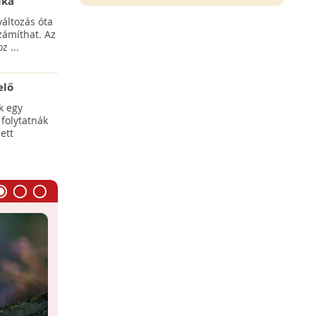
ika
tési
áltozás óta
yílnak
zámíthat. Az
z ...
elő
egális
k egy
 folytatnák
ett