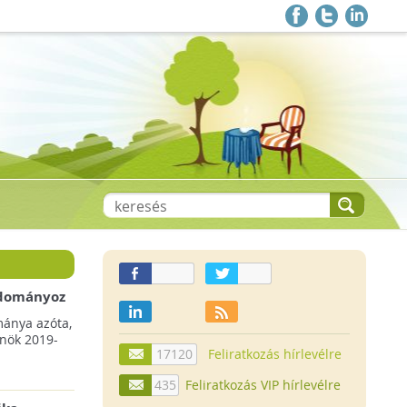
 adományoz
a csökkenő
mánya azóta,
lnök 2019-
17120
Feliratkozás hírlevélre
435
Feliratkozás VIP hírlevélre