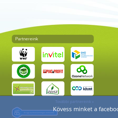
Partnereink
További partnereink »
Kövess minket a faceboo