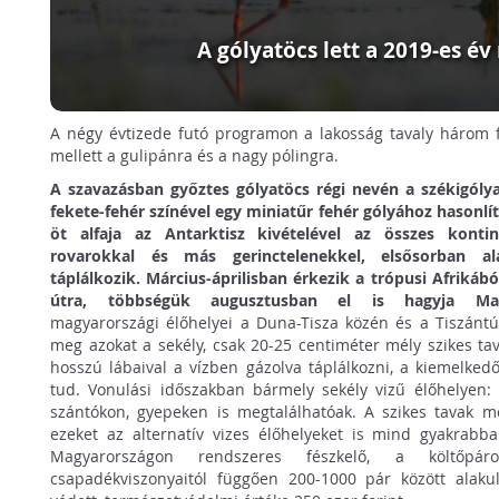
A gólyatöcs lett a 2019-es é
A négy évtizede futó programon a lakosság tavaly három fa
mellett a gulipánra és a nagy pólingra.
A szavazásban győztes gólyatöcs régi nevén a székigólya
fekete-fehér színével egy miniatűr fehér gólyához hasonlít.
öt alfaja az Antarktisz kivételével az összes kontin
rovarokkal és más gerinctelenekkel, elsősorban a
táplálkozik. Március-áprilisban érkezik a trópusi Afrikábó
útra, többségük augusztusban el is hagyja Ma
magyarországi élőhelyei a Duna-Tisza közén és a Tiszántúlon
meg azokat a sekély, csak 20-25 centiméter mély szikes tav
hosszú lábaival a vízben gázolva táplálkozni, a kiemelked
tud. Vonulási időszakban bármely sekély vizű élőhelyen: 
szántókon, gyepeken is megtalálhatóak. A szikes tavak m
ezeket az alternatív vizes élőhelyeket is mind gyakrabba
Magyarországon rendszeres fészkelő, a költő
csapadékviszonyaitól függően 200-1000 pár között alaku