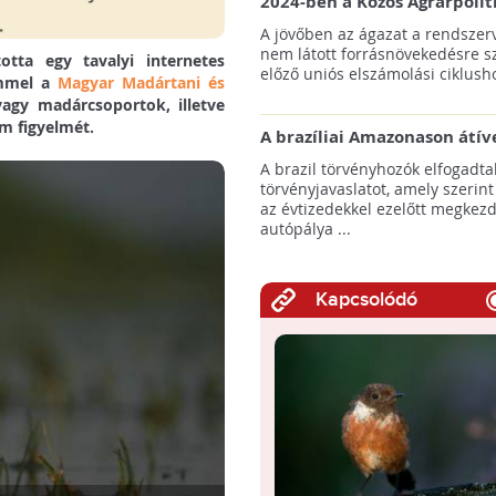
2024-ben a Közös Agrárpolit
keretein belül az erdőtelepí
A jövőben az ágazat a rendszerv
pályázatok az elsők között n
nem látott forrásnövekedésre s
otta egy tavalyi internetes
majd meg
előző uniós elszámolási ciklusho
ímmel a
Magyar Madártani és
gy madárcsoportok, illetve
om figyelmét.
A brazíliai Amazonason átív
autópálya robbanásszerű ill
A brazil törvényhozók elfogadta
erdőirtást indíthat el
törvényjavaslatot, amely szerint
az évtizedekkel ezelőtt megkezd
autópálya ...
Kapcsolódó