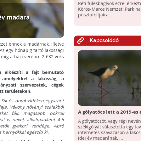
Réti fülesbaglyok ezrei érkezt
Körös-Maros Nemzeti Park n
pusztafoltjaira.
 év madara
Kapcsolódó
vezet ennek a madárnak, illetve
Az egy hónapig tartó lakossági
, míg a házi verébre 2 632 voks
 elkészíti a fajt bemutató
, amelyekkel a lakosság, a
ányzati szervezetek, cégek
tt területeken.
e. Sík és dombvidéken egyaránt
őfaja. Vékony növényi szálakból
A gólyatöcs lett a 2019-es 
szkét fák, magasabb bokrok
madara
at is nevel, alkalmanként 4-5
A gólyatöcsöt, vagy régi nevén
tetők gyakori vendége. Apró
székigólyát választotta egy tav
 hernyókkal egészíti ki.
internetes szavazáson a lakos
idei év madarának, ...