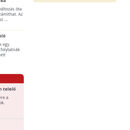
ika
tési
áltozás óta
yílnak
zámíthat. Az
z ...
elő
egális
k egy
 folytatnák
ett
 telelő
ére a
ok.