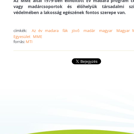
Az MME által 1979-ben elindított Év madara program cé
vagy madárcsoportok és élőhelyük társadalmi sz
védelmében a lakosság egészének fontos szerepe van.
címkék:
Az év madara
fák
jövő
madár
magyar
Magyar M
Egyesület
MME
forrás:
MTI