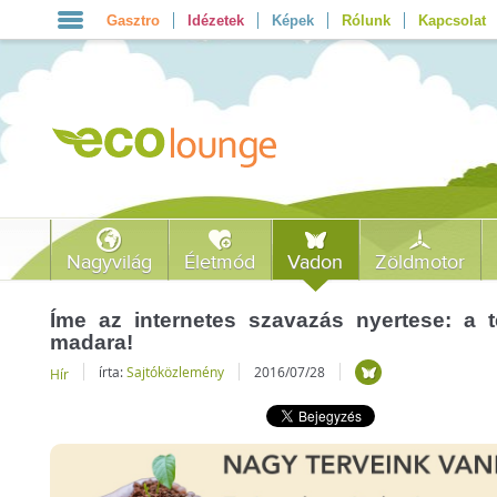
Gasztro
Idézetek
Képek
Rólunk
Kapcsolat
Nagyvilág
Életmód
Vadon
Zöldmotor
Íme az internetes szavazás nyertese: a 
madara!
írta:
Sajtóközlemény
2016/07/28
Hír