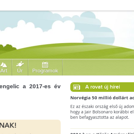
Art
Űr
Programok
tengelic a 2017-es év
A rovat új hírei
Norvégia 50 millió dollárt
a brazil Amazonas-alapnak 
Ez az északi ország első új ado
erdőirtás miatt
hogy a Jair Bolsonaro korábbi e
ben befagyasztotta az alapot.