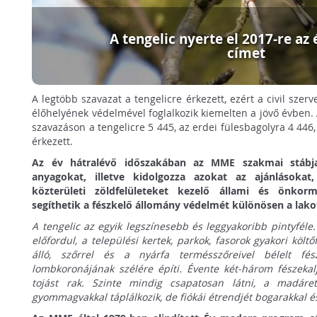
A tengelic nyerte el 2017-re az
címet
A legtöbb szavazat a tengelicre érkezett, ezért a civil szer
élőhelyének védelmével foglalkozik kiemelten a jövő évben. 
szavazáson a tengelicre 5 445, az erdei fülesbagolyra 4 446
érkezett.
Az év hátralévő időszakában az MME szakmai stábja
anyagokat, illetve kidolgozza azokat az ajánlásokat
közterületi zöldfelületeket kezelő állami és önkorm
segíthetik a fészkelő állomány védelmét különösen a lako
A tengelic az egyik legszínesebb és leggyakoribb pintyfél
előfordul, a települési kertek, parkok, fasorok gyakori költ
álló, szőrrel és a nyárfa termésszőreivel bélelt fé
lombkoronájának szélére építi. Évente két-három fészekalj
tojást rak. Szinte mindig csapatosan látni, a madáre
gyommagvakkal táplálkozik, de fiókái étrendjét bogarakkal és