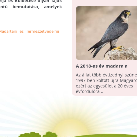
lja és küldetése olyan fajok
intű bemutatása, amelyek
adártani és Természetvédelmi
A 2018-as év madara a
vándorsólyom
Az állat több évtizednyi szüne
1997-ben költött újra Magyar
ezért az egyesület a 20 éves
évfordulóra ...