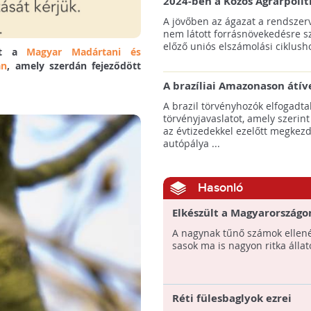
2024-ben a Közös Agrárpolit
keretein belül az erdőtelepí
A jövőben az ágazat a rendszerv
pályázatok az elsők között n
nem látott forrásnövekedésre s
majd meg
előző uniós elszámolási ciklusho
met a
Magyar Madártani és
án
, amely szerdán fejeződött
A brazíliai Amazonason átív
autópálya robbanásszerű ill
A brazil törvényhozók elfogadta
erdőirtást indíthat el
törvényjavaslatot, amely szerint
az évtizedekkel ezelőtt megkezd
autópálya ...
Hasonló
Elkészült a Magyarországon
sasok 2016-os leltára
A nagynak tűnő számok ellen
sasok ma is nagyon ritka állat
Réti fülesbaglyok ezrei