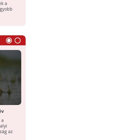
ek a
agyobb
év
A tengelic a 2017-es év madara
 a
A tengelic, Magyarország és Európa
alyi
egyik legszínesebb pintyféléjét
ság az
választotta egy tavalyi internetes
szavazáson a lakosság az ...