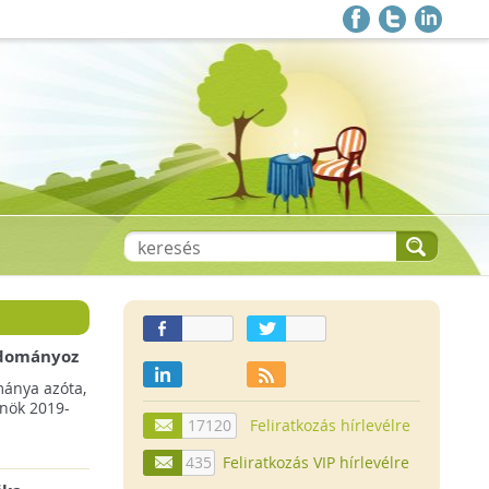
 adományoz
a csökkenő
mánya azóta,
lnök 2019-
17120
Feliratkozás hírlevélre
435
Feliratkozás VIP hírlevélre