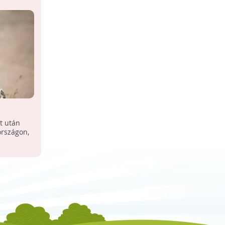
Internetes szavazás indult a 2017-
es év madaráról
t után
Az erdei fülesbagoly, a házi veréb vagy
országon,
a tengelic lehet az év madara 2017-ben;
az MME honlapján július 27-én délig
várják a ...