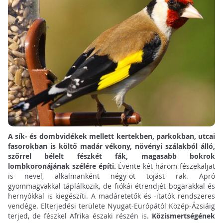
A sík- és dombvidékek mellett kertekben, parkokban, utcai
fasorokban is költő madár vékony, növényi szálakból álló,
szőrrel bélelt fészkét fák, magasabb bokrok
lombkoronájának szélére építi.
Évente két-három fészekaljat
is nevel, alkalmanként négy-öt tojást rak. Apró
gyommagvakkal táplálkozik, de fiókái étrendjét bogarakkal és
hernyókkal is kiegészíti. A madáretetők és -itatók rendszeres
vendége. Elterjedési területe Nyugat-Európától Közép-Ázsiáig
terjed, de fészkel Afrika északi részén is.
Közismertségének