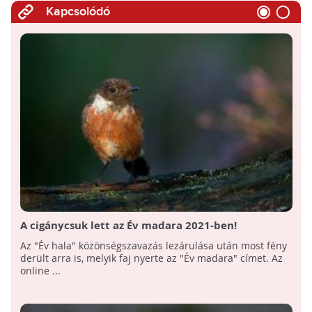
Kapcsolódó
A cigánycsuk lett az Év madara 2021-ben!
Az "Év hala" közönségszavazás lezárulása után most fény
derült arra is, melyik faj nyerte az "Év madara" címet. Az
online ...