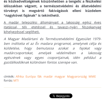
és közkedveltségének köszönhetően a tengelic a fészkelési
időszakban végzett, a természetvédelmi és állatvédelmi
törvényt is megsértő fakivágások elleni küzdelem
"nagykövet fajának" is tekinthető.
A madár települési állományait a lakosság egész éves
itatással, téli etetéssel és tavaszi-nyári fészekanyag
kihelyezéssel segítheti.
A Magyar Madártani és Természetvédelmi Egyesület 1979-
ben indította el az Év madara programot, amelynek célja és
küldetése, hogy bemutassa azokat a fajokat vagy
madárcsoportokat, amelyek védelmében a lakosság
egészének vagy egyes csoportjainak, idén például a
gazdálkodóknak különösen fontos szerepe van.
címkék:
Afrika
Európa
fák
madár
magyar
Magyarország
MME
forrás:
MTI