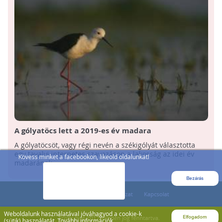
A gólyatöcs lett a 2019-es év madara
A gólyatöcsöt, vagy régi nevén a székigólyát választotta
egy tavalyi internetes szavazáson a lakosság az idei év
Kövess minket a facebookon, likeold oldalunkat!
madarának, ...
Bezárás
Weboldalunk használatával jóváhagyod a cookie-k
Elfogadom
(sütik) használatát.
További információk