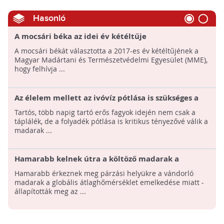
Hasonló
A mocsári béka az idei év kétéltűje
A mocsári békát választotta a 2017-es év kétéltűjének a
Magyar Madártani és Természetvédelmi Egyesület (MME),
hogy felhívja ...
Az élelem mellett az ivóvíz pótlása is szükséges a
madáretetőkben
Tartós, több napig tartó erős fagyok idején nem csak a
táplálék, de a folyadék pótlása is kritikus tényezővé válik a
madarak ...
Hamarabb kelnek útra a költöző madarak a
globális átlaghőmérséklet emelkedése miatt
Hamarabb érkeznek meg párzási helyükre a vándorló
madarak a globális átlaghőmérséklet emelkedése miatt -
állapították meg az ...