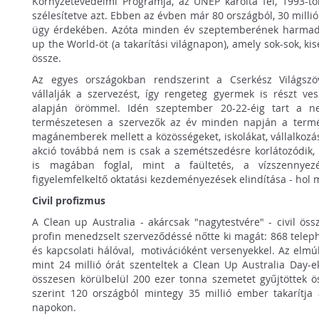
Környzetevédelmi Programja, az UNEP karolta fel, 1993-t
szélesítetve azt. Ebben az évben már 80 országból, 30 millió
ügy érdekében. Azóta minden év szeptemberének harmadi
up the World-öt (a takarítási világnapon), amely sok-sok, ki
össze.
Az egyes országokban rendszerint a Cserkész Világszöv
vállalják a szervezést, így rengeteg gyermek is részt v
alapján örömmel. Idén szeptember 20-22-éig tart a nem
természetesen a szervezők az év minden napján a termé
magánemberek mellett a közösségeket, iskolákat, vállalkozá
akció továbbá nem is csak a szemétszedésre korlátozódik
is magában foglal, mint a faültetés, a vízszennye
figyelemfelkeltő oktatási kezdeményezések elindítása - hol m
Civil profizmus
A Clean up Australia - akárcsak "nagytestvére" - civil ös
profin menedzselt szerveződéssé nőtte ki magát: 868 telephel
és kapcsolati hálóval, motivációként versenyekkel. Az elmú
mint 24 millió órát szenteltek a Clean Up Australia Day-
összesen körülbelül 200 ezer tonna szemetet gyűjtöttek ös
szerint 120 országból mintegy 35 millió ember takarítja
napokon.