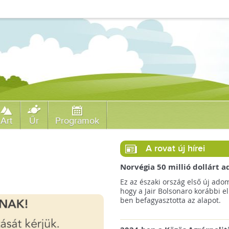
Art
Űr
Programok
A rovat új hírei
Norvégia 50 millió dollárt
a brazil Amazonas-alapnak 
Ez az északi ország első új ado
erdőirtás miatt
hogy a Jair Bolsonaro korábbi e
ben befagyasztotta az alapot.