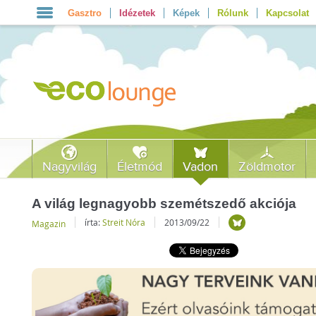
Gasztro
Idézetek
Képek
Rólunk
Kapcsolat
Nagyvilág
Életmód
Vadon
Zöldmotor
A világ legnagyobb szemétszedő akciója
írta:
Streit Nóra
2013/09/22
Magazin