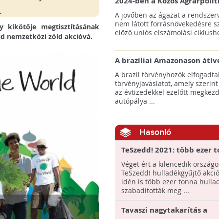
2024-ben a Közös Agrárpolit
keretein belül az erdőtelepí
A jövőben az ágazat a rendszerv
pályázatok az elsők között n
nem látott forrásnövekedésre s
y kikötője megtisztításának
majd meg
előző uniós elszámolási ciklusho
jd nemzetközi zöld akcióvá.
A brazíliai Amazonason átív
autópálya robbanásszerű ill
A brazil törvényhozók elfogadta
erdőirtást indíthat el
törvényjavaslatot, amely szerint
az évtizedekkel ezelőtt megkezd
autópálya ...
Hasonló
TeSzedd! 2021: több ezer 
szemetet gyűjtöttek össze
Véget ért a kilencedik országo
önkéntesek
TeSzedd! hulladékgyűjtő akci
idén is több ezer tonna hulla
szabadították meg ...
Tavaszi nagytakarítás a