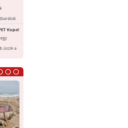
Április elejétől egyénileg is lehet
k
csatlakozni az országos
szemétgyűjtéshez.
tbarátok
PET Kupa!
Let’s do it! - Vesuvio
 egy
Sikeres volt a a Let’s do It! Italy tisztítási
akciója. A helyszín ezúttal a Vezúvi
 úszik a
Nemzeti park volt.