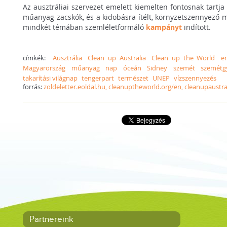
Az ausztráliai szervezet emelett kiemelten fontosnak tartja
műanyag zacskók, és a kidobásra ítélt, környzetszennyező m
mindkét témában szemléletformáló
kampányt
indított.
címkék:
Ausztrália
Clean up Australia
Clean up the World
e
Magyarország
műanyag
nap
óceán
Sidney
szemét
szemétgy
takarítási világnap
tengerpart
természet
UNEP
vízszennyezés
forrás:
zoldeletter.eoldal.hu, cleanuptheworld.org/en, cleanupaustra
Partnereink