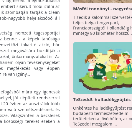
ól világméretû megmozdulássá
 embert sikerült mobilizálni az
Másfél tonnányi - nagyrés
k szombatján tartják a Clean
műanyag - hulladékot gyű
Tizedik alkalommal szervezté
sebb-nagyobb helyi akcióból áll
össze önkéntesek a belga
teljes belga tengerpart,
tengerparton
Franciaországtól Hollandiáig
etség nemzeti tagcsoportjai
mintegy 80 kilométer hosszú .
esz benne - a képek tanúsága
zetközi takarító akció, bár
szet megóvására buzdítják a
sokat, önkormányzatokat is. Az
, hanem olyan tevékenységeket
zés megfékezés vagy éppen
ire van igény...
szefogásból mára egy igencsak
lyel, jól kiépített rendszerrel
TeSzedd!: hulladékgyűjtés 
lt 20 évben az ausztrálok több
természetvédelmi terüle
Önkéntes hulladékgyűjtést re
eken való szemétszedésnek, és
budapesti természetvédelmi
sze. Világszinten a becslések
területeken a jövő héten, az 
 a közösségi tereket ezeken a
TeSzedd! mozgalom ...