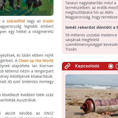
természetben - Mindenki
Tavaszi nagytakarítás indul a
csatlakozhat!
természetben: az erdők-mező
megtisztítására hív az Aktív
Magyarország, hogy természe
az a
szárazföld
vagy az
óceán
...
agyarország legtöbb embert
Ismét rekordot döntött a 
pen egy héttel a világméretű
50 méteres uszodai medence
sávjának megfelelő
szemétmennyiséggel kevesebb
Tiszán.
ezések, és talán ebben rejlik
engerben. A
Clean up the World
lynek alapötlete Ian Kiernan
Kapcsolódó
bb tétlenül nézni a tengerpart
dney kikötõjének kitakarítását.
alatt 40 ezer önkéntes mintegy
a következõ években több száz
rították Ausztráliát.
ti akciót később az ENSZ