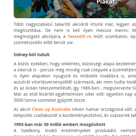
Plakát
Több nagyszabású takarító akcióról írtunk már, legyen 
megtisztítása. De nem is kell ilyen messze menni: M
megmozgató akciójára, a
Teszedd!-re
múlt szombaton, ép
szemétszedés előtt került sor.
Sidney-ből indult
A közös ezekben, hogy önkéntes, közösségi alapú kezdemény
a sikerük is - persze még mindig csak cseppek a (szemét)t
is ilyen alapokon nyugszik és működik továbbra is, ame
ausztrál vitorlásversenyzõtõl származik, aki nem tudta tová
és az óceán teleszemetlését, így 1989-ben , megszervezte Si
Már az elsõ kísérlet egyértelműen siker volt: egyetlen nap 
5000 tonna szemetet gyûjtött össze.
Az akció
Clean up Australia
néven hamar országossá vált: 
település csatlakozott a kezdeményezéshez, és százezrek taka
1993-ban már 30 millió embert mozgósított
A hatékony, kiváló eredményeket produkáló nemze