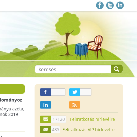
 adományoz
a csökkenő
mánya azóta,
lnök 2019-
17120
Feliratkozás hírlevélre
435
Feliratkozás VIP hírlevélre