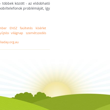
 - többek között - az eldobható
obiltelefonok problémáját, így
mber
ENSZ
faültetés
kísérlet
űjtési világnap
szemétszedés
liaday.org.au