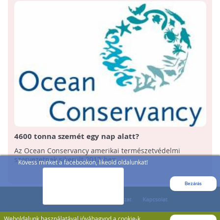
4600 tonna szemét egy nap alatt?
Az Ocean Conservancy amerikai természetvédelmi
szervezetnek sikerült 2012-ben.
Kövess minket a facebookon, likeold oldalunkat!
Bezárás
Weboldalunk használatával jóváhagyod a cookie-k