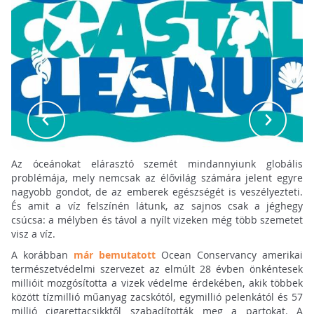
Az óceánokat elárasztó szemét mindannyiunk globális
problémája, mely nemcsak az élővilág számára jelent egyre
nagyobb gondot, de az emberek egészségét is veszélyezteti.
És amit a víz felszínén látunk, az sajnos csak a jéghegy
csúcsa: a mélyben és távol a nyílt vizeken még több szemetet
visz a víz.
A korábban
már bemutatott
Ocean Conservancy amerikai
természetvédelmi szervezet az elmúlt 28 évben önkéntesek
millióit mozgósította a vizek védelme érdekében, akik többek
között tízmillió műanyag zacskótól, egymillió pelenkától és 57
millió cigarettacsikktől szabadították meg a partokat. A