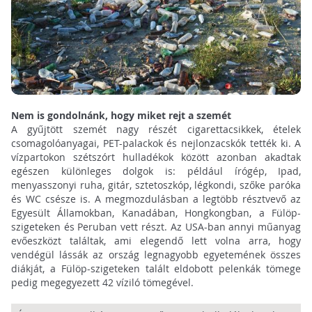
Nem is gondolnánk, hogy miket rejt a szemét
A gyűjtött szemét nagy részét cigarettacsikkek, ételek
csomagolóanyagai, PET-palackok és nejlonzacskók tették ki. A
vízpartokon szétszórt hulladékok között azonban akadtak
egészen különleges dolgok is: például írógép, Ipad,
menyasszonyi ruha, gitár, sztetoszkóp, légkondi, szőke paróka
és WC csésze is. A megmozdulásban a legtöbb résztvevő az
Egyesült Államokban, Kanadában, Hongkongban, a Fülöp-
szigeteken és Peruban vett részt. Az USA-ban annyi műanyag
evőeszközt találtak, ami elegendő lett volna arra, hogy
vendégül lássák az ország legnagyobb egyetemének összes
diákját, a Fülöp-szigeteken talált eldobott pelenkák tömege
pedig megegyezett 42 víziló tömegével.