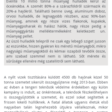
Évente 10 millió tonna műanyag hulladék kerül az
óceánokba. A szemét 80%-a a szárazföldről származik és
20%-a hajókról. Található benne üveg, alumínium doboz,
orvosi hulladék, de legnagyobb részben, azaz 90%-ban
műanyag, aminek egy része vizes flakonok, kupakok,
műanyagpoharak és halász hálók, nagy része pedig a
műanyaggyártás melléktermékeként keletkezett un.
műanyag pellet.
Az úszó hulladék telepről ne csak egy lebegő sziget jusson
az eszünkbe, hiszen gyakran kis méretű műanyagból, mikro
nagyságú műanyagokból és kémiai iszapból tevődik össze,
ami szabad szemmel nem is látható. Sőt mérete és
sűrűsége ellenére még szatellitről sem látható.
A nyílt vizek tisztítására küldött 4500 db hajónak közel 50
tonna szemetet sikerült összegyűjtenie még 2013-ban. Ebben
az évben a tengeri teknősök védelme érdekében egy külön
kampány is indult, az önkéntesek, a teknősök fészkelőhelyein
is összegyűjtötték a szemetet, és ezzel sokat segítettek a
frissen kikelő hüllőknek. A fiatal állatok ugyanis életük első
napjaiban talán legnehezebb útjukra vállalkoznak, mikor