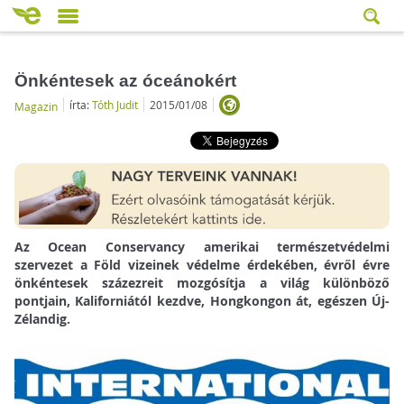
Önkéntesek az óceánokért
írta:
Tóth Judit
2015/01/08
Magazin
Az Ocean Conservancy amerikai természetvédelmi
szervezet a Föld vizeinek védelme érdekében, évről évre
önkéntesek százezreit mozgósítja a világ különböző
pontjain, Kaliforniától kezdve, Hongkongon át, egészen Új-
Zélandig.