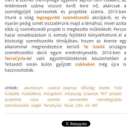
önkéntesek száma viszont évről évre nő, akárcsak a
szemétgyűjtő szervezetek és projektek száma. 2013-ban
írtunk a világ
legnagyobb szemétszedő
akciójáról, ez év
nyarán pedig ismét visszatérünk majd a témához, mivel azóta
több új szemétszedő projekt is megkezdte működését. Persze
hazai vonatkozásban is komoly fejlődést könyvelhetünk el a
közösségi szemétszedés témájában, hiszen az évente egy
alkalommal megrendezésre kerülő
Te Szedd
országos
szemétszedési akció egyre eredményesebb. 2014-ben a
TerraCycle
-lel való együttműködésnek köszönhetően a
TeSzedd! során külön gyűjtött
csikkeket
még újra is
hasznosították.
címkék:
alumínium
coastal cleanup
élővilág
ételek
Föld
hulladék
hulladékok
mozgalom
műanyag
óceánok
PET
projekt
projektek
ruha
szemét
szemetelés
szemétgyűjtés
szemétszedés
sziget
TerraCycle
Texas
USA
víz
WC