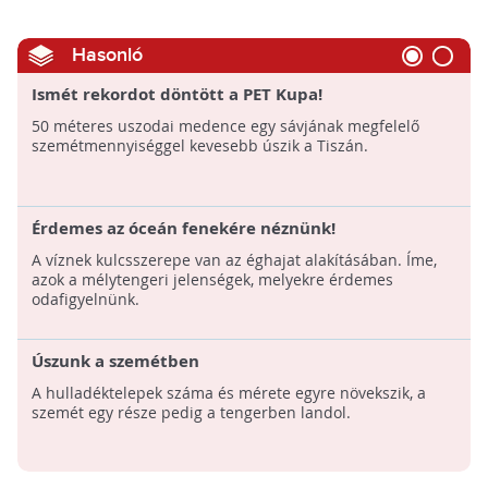
Hasonló
Ismét rekordot döntött a PET Kupa!
50 méteres uszodai medence egy sávjának megfelelő
szemétmennyiséggel kevesebb úszik a Tiszán.
Érdemes az óceán fenekére néznünk!
A víznek kulcsszerepe van az éghajat alakításában. Íme,
azok a mélytengeri jelenségek, melyekre érdemes
odafigyelnünk.
Úszunk a szemétben
A hulladéktelepek száma és mérete egyre növekszik, a
szemét egy része pedig a tengerben landol.