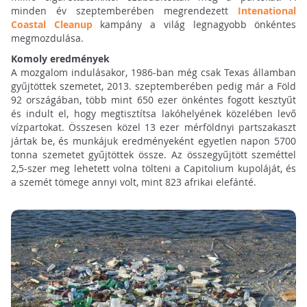
minden év szeptemberében megrendezett
Intenational
Coastal Cleanup
kampány a világ legnagyobb önkéntes
megmozdulása.
Komoly eredmények
A mozgalom indulásakor, 1986-ban még csak Texas államban
gyűjtöttek szemetet, 2013. szeptemberében pedig már a Föld
92 országában, több mint 650 ezer önkéntes fogott kesztyűt
és indult el, hogy megtisztítsa lakóhelyének közelében levő
vízpartokat. Összesen közel 13 ezer mérföldnyi partszakaszt
jártak be, és munkájuk eredményeként egyetlen napon 5700
tonna szemetet gyűjtöttek össze. Az összegyűjtött szeméttel
2,5-szer meg lehetett volna tölteni a Capitolium kupoláját, és
a szemét tömege annyi volt, mint 823 afrikai elefánté.