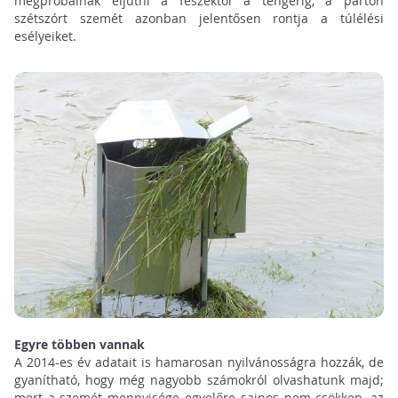
megpróbálnak eljutni a fészektől a tengerig, a parton
szétszórt szemét azonban jelentősen rontja a túlélési
esélyeiket.
Egyre többen vannak
A 2014-es év adatait is hamarosan nyilvánosságra hozzák, de
gyanítható, hogy még nagyobb számokról olvashatunk majd;
mert a szemét mennyisége egyelőre sajnos nem csökken, az