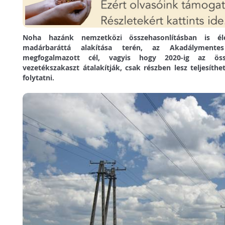
Noha hazánk nemzetközi összehasonlításban is él
madárbaráttá alakítása terén, az Akadálymente
megfogalmazott cél, vagyis hogy 2020-ig az öss
vezetékszakaszt átalakítják, csak részben lesz teljesíth
folytatni.