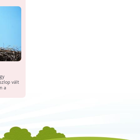
ágon
gy
zlop vált
n a