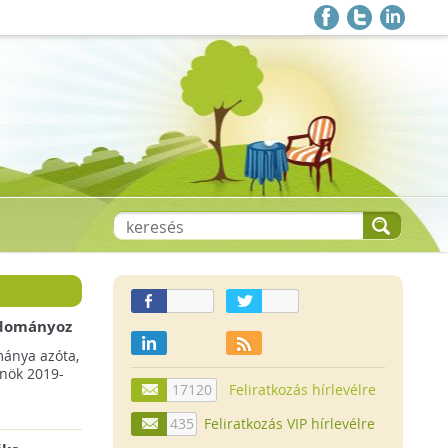
 adományoz
a csökkenő
mánya azóta,
lnök 2019-
17120
Feliratkozás hírlevélre
435
Feliratkozás VIP hírlevélre