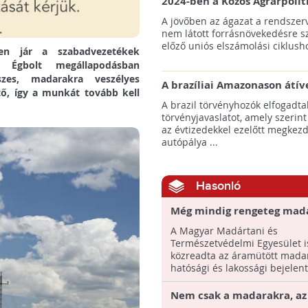
2024-ben a Közös Agrárpolit
keretein belül az erdőtelepí
A jövőben az ágazat a rendszerv
pályázatok az elsők között n
nem látott forrásnövekedésre s
majd meg
előző uniós elszámolási ciklusho
en jár a szabadvezetékek
s Égbolt megállapodásban
zes, madarakra veszélyes
A brazíliai Amazonason átív
ető, így a munkát tovább kell
autópálya robbanásszerű ill
A brazil törvényhozók elfogadta
erdőirtást indíthat el
törvényjavaslatot, amely szerint
az évtizedekkel ezelőtt megkezd
autópálya ...
Hasonló
Még mindig rengeteg mad
pusztul el áramütéstől h
A Magyar Madártani és
Természetvédelmi Egyesület 
közreadta az áramütött mada
hatósági és lakossági bejelent
Nem csak a madarakra, az