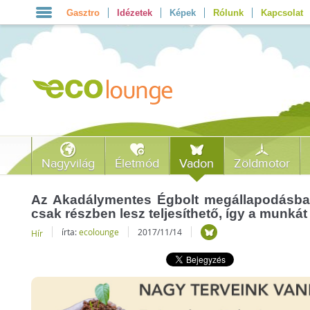
Gasztro
Idézetek
Képek
Rólunk
Kapcsolat
Nagyvilág
Életmód
Vadon
Zöldmotor
Az Akadálymentes Égbolt megállapodásba
csak részben lesz teljesíthető, így a munkát 
írta:
ecolounge
2017/11/14
Hír