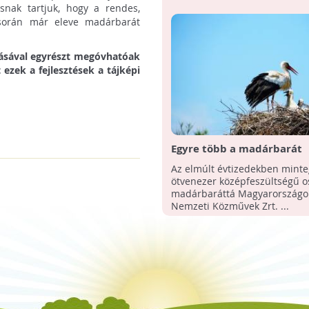
snak tartjuk, hogy a rendes,
e során már eleve madárbarát
tásával egyrészt megóvhatóak
ezek a fejlesztések a tájképi
Egyre több a madárbarát
villanyoszlop Magyarorsz
Az elmúlt évtizedekben minte
ötvenezer középfeszültségű os
madárbaráttá Magyarországo
Nemzeti Közművek Zrt. ...