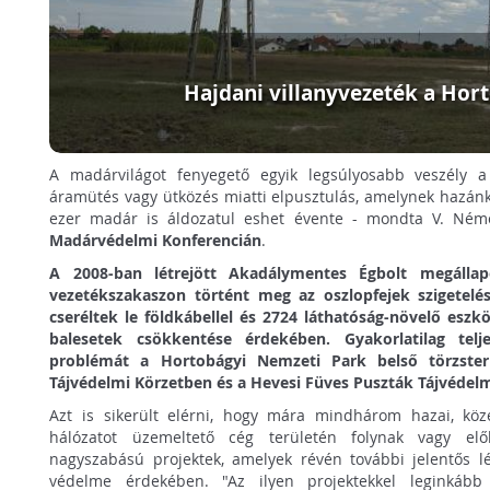
Hajdani villanyvezeték a Ho
A madárvilágot fenyegető egyik legsúlyosabb veszély a
áramütés vagy ütközés miatti elpusztulás, amelynek hazánk
ezer madár is áldozatul eshet évente - mondta V. Ném
Madárvédelmi Konferencián
.
A 2008-ban létrejött Akadálymentes Égbolt megáll
vezetékszakaszon történt meg az oszlopfejek szigetelé
cseréltek le földkábellel és 2724 láthatóság-növelő eszk
balesetek csökkentése érdekében. Gyakorlatilag telj
problémát a Hortobágyi Nemzeti Park belső törzster
Tájvédelmi Körzetben és a Hevesi Füves Puszták Tájvédel
Azt is sikerült elérni, hogy mára mindhárom hazai, köz
hálózatot üzemeltető cég területén folynak vagy elők
nagyszabású projektek, amelyek révén további jelentős 
védelme érdekében. "Az ilyen projektekkel leginkább