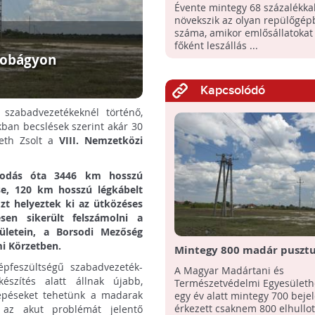
emlősökre is veszélyt jele
Évente mintegy 68 százalékka
repülőgépek
növekszik az olyan repülőgép
száma, amikor emlősállatokat 
főként leszállás ...
rtobágyon
Kapcsolódó
 szabadvezetékeknél történő,
ban becslések szerint akár 30
eth Zsolt a
VIII. Nemzetközi
apodás óta 3446 km hosszú
se, 120 km hosszú légkábelt
özt helyeztek ki az ütközéses
esen sikerült felszámolni a
ületein, a Borsodi Mezőség
mi Körzetben.
Mintegy 800 madár pusztul
év alatt áramütéstől
épfeszültségű szabadvezeték-
A Magyar Madártani és
észítés alatt állnak újabb,
Természetvédelmi Egyesület
lépéseket tehetünk a madarak
egy év alatt mintegy 700 beje
érkezett csaknem 800 elhullott
 az akut problémát jelentő