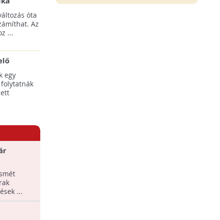
ika
tési
áltozás óta
yílnak
zámíthat. Az
z ...
elő
egális
k egy
 folytatnák
ett
ár
azánkban
ismét
rak
ések ...