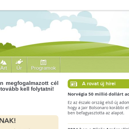
Art
Űr
Programok
n megfogalmazott cél
A rovat új hírei
tovább kell folytatni!
Norvégia 50 millió dollárt
a brazil Amazonas-alapnak 
Ez az északi ország első új ado
erdőirtás miatt
hogy a Jair Bolsonaro korábbi e
ben befagyasztotta az alapot.