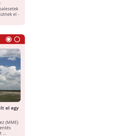
ntenek a
l
balesetek
ütnek el -
t el egy
Nem öl több madarat a
villanyvezeték
Természetvédelmi fejlesztések a
hez (MME)
Hortobágyon.
lentés
 ...