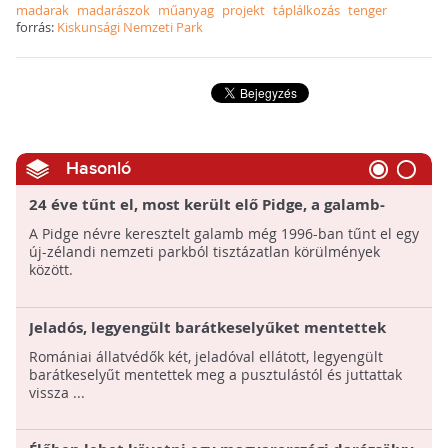
madarak
madarászok
műanyag
projekt
táplálkozás
tenger
forrás:
Kiskunsági Nemzeti Park
Hasonló
24 éve tűnt el, most került elő Pidge, a galamb-
matuzsálem
A Pidge névre keresztelt galamb még 1996-ban tűnt el egy
új-zélandi nemzeti parkból tisztázatlan körülmények
között.
Jeladós, legyengült barátkeselyűket mentettek
meg romániai állatvédők
Romániai állatvédők két, jeladóval ellátott, legyengült
barátkeselyűt mentettek meg a pusztulástól és juttattak
vissza ...