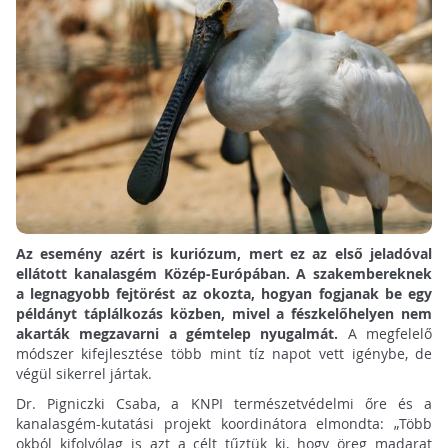
Az esemény azért is kuriózum, mert ez az első jeladóval
ellátott kanalasgém Közép-Európában. A szakembereknek
a legnagyobb fejtörést az okozta, hogyan fogjanak be egy
példányt táplálkozás közben, mivel a fészkelőhelyen nem
akarták megzavarni a gémtelep nyugalmát.
A megfelelő
módszer kifejlesztése több mint tíz napot vett igénybe, de
végül sikerrel jártak.
Dr. Pigniczki Csaba, a KNPI természetvédelmi őre és a
kanalasgém-kutatási projekt koordinátora elmondta: „Több
okból kifolyólag is azt a célt tűztük ki, hogy öreg madarat