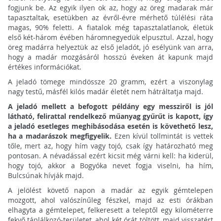
fogjunk be. Az egyik ilyen ok az, hogy az öreg madarak már
tapasztaltak, esetükben az évről-évre mérhető túlélési ráta
magas, 90% feletti. A fiatalok még tapasztalatlanok, életük
első két-három évében háromnegyedük elpusztul. Azzal, hogy
öreg madárra helyeztük az első jeladót, jó esélyünk van arra,
hogy a madár mozgásáról hosszú éveken át kapunk majd
értékes információkat.
A jeladó tömege mindössze 20 gramm, ezért a viszonylag
nagy testű, másfél kilós madár életét nem hátráltatja majd.
A jeladó mellett a befogott példány egy messziről is jól
látható, felirattal rendelkező műanyag gyűrűt is kapott, így
a jeladó esetleges meghibásodása esetén is követhető lesz,
ha a madarászok megfigyelik.
Ezen kívül tollmintát is vettek
tőle, mert az, hogy hím vagy tojó, csak így határozható meg
pontosan. A névadással ezért kicsit még várni kell: ha kiderül,
hogy tojó, akkor a Bogyóka nevet fogja viselni, ha hím,
Bulcsúnak hívják majd.
A jelölést követő napon a madár az egyik gémtelepen
mozgott, ahol valószínűleg fészkel, majd az esti órákban
elhagyta a gémtelepet, felkeresett a teleptől egy kilométerre
fekvő táplálkozó-területet, ahol két órát töltött, majd visszatért