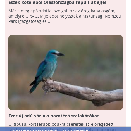
Eszék közeléből Olaszországba repült az éjjel
Bogyóka, a jeladós kanalasgém
Máris meglepő adattal szolgált az az öreg kanalasgém,
amelyre GPS-GSM jeladót helyeztek a Kiskunsági Nemzeti
Park Igazgatóság és ...
Ezer új odú várja a hazatérő szalakótákat
Új típusú, korszerűbb odúkra cserélték az elöregedett
faodúkat, és számos, költésre alkalmas helyen újonnan