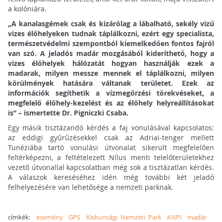
a kolóniára.
„A kanalasgémek csak és kizárólag a lábalható, sekély vizű
vizes élőhelyeken tudnak táplálkozni, ezért egy specialista,
természetvédelmi szempontból kiemelkedően fontos fajról
van szó. A jeladós madár mozgásából kideríthető, hogy a
vizes élőhelyek hálózatát hogyan használják ezek a
madarak, milyen messze mennek el táplálkozni, milyen
körülmények hatására váltanak területet. Ezek az
információk segíthetik a vízmegőrzési törekvéseket, a
megfelelő élőhely-kezelést és az élőhely helyreállításokat
is” – ismertette Dr. Pigniczki Csaba.
Egy másik tisztázandó kérdés a faj vonulásával kapcsolatos:
az eddigi gyűrűzésekkel csak az Adriai-tenger mellett
Tunéziába tartó vonulási útvonalat sikerült megfelelően
feltérképezni, a feltételezett Nílus menti telelőterületekhez
vezető útvonallal kapcsolatban még sok a tisztázatlan kérdés.
A válaszok kereséséhez idén még további két jeladó
felhelyezésére van lehetősége a nemzeti parknak.
címkék:
esemény
GPS
Kiskunsági Nemzeti Park
KNPI
madár