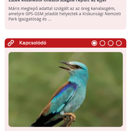
Bogyóka, a jeladós kanalasgém
Máris meglepő adattal szolgált az az öreg kanalasgém,
amelyre GPS-GSM jeladót helyeztek a Kiskunsági Nemzeti
Park Igazgatóság és ...
Kapcsolódó