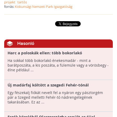
projekt
tartós
forrás:
Kiskunsági Nemzeti Park Igazgatóság
Hasonló
Harc a poloskák ellen: több bokorlakó
énekesmadár kellene
Ha sokkal több bokorlakó énekesmadár - mint a
barátposzáta, a kis poszáta, a fülemüle vagy a vörösbegy -
élne például ...
Új madárfaj költött a szegedi Fehér-tónál
Egy fészekalj fiókát nevelt fel a nyáron egy pásztorgém
pár a Szeged melletti Fehér-tó nádrengetegének
takarásában. Ez az ...
Eszék közeléből Olaszországba repült az éjjel