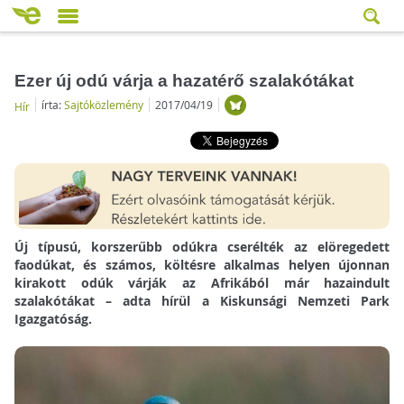
Ezer új odú várja a hazatérő szalakótákat
írta:
Sajtóközlemény
2017/04/19
Hír
Új típusú, korszerűbb odúkra cserélték az elöregedett
faodúkat, és számos, költésre alkalmas helyen újonnan
kirakott odúk várják az Afrikából már hazaindult
szalakótákat – adta hírül a Kiskunsági Nemzeti Park
Igazgatóság.