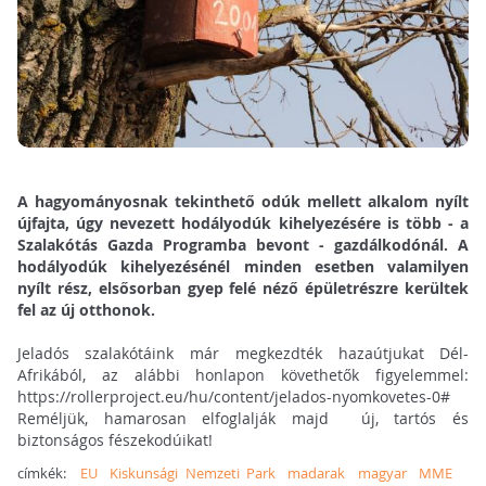
A hagyományosnak tekinthető odúk mellett alkalom nyílt
újfajta, úgy nevezett hodályodúk kihelyezésére is több - a
Szalakótás Gazda Programba bevont - gazdálkodónál. A
hodályodúk kihelyezésénél minden esetben valamilyen
nyílt rész, elsősorban gyep felé néző épületrészre kerültek
fel az új otthonok.
Jeladós szalakótáink már megkezdték hazaútjukat Dél-
Afrikából, az alábbi honlapon követhetők figyelemmel:
https://rollerproject.eu/hu/content/jelados-nyomkovetes-0#
Reméljük, hamarosan elfoglalják majd új, tartós és
biztonságos fészekodúikat!
címkék:
EU
Kiskunsági Nemzeti Park
madarak
magyar
MME