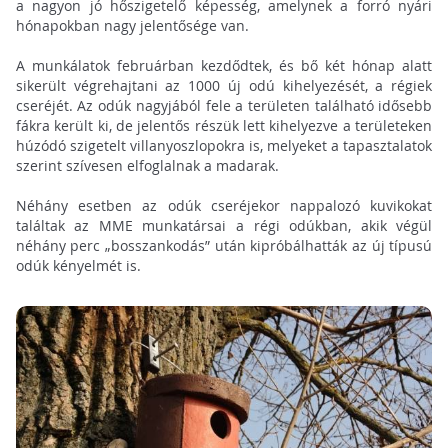
a nagyon jó hőszigetelő képesség, amelynek a forró nyári
hónapokban nagy jelentősége van.
A munkálatok februárban kezdődtek, és bő két hónap alatt
sikerült végrehajtani az 1000 új odú kihelyezését, a régiek
cseréjét. Az odúk nagyjából fele a területen található idősebb
fákra került ki, de jelentős részük lett kihelyezve a területeken
húzódó szigetelt villanyoszlopokra is, melyeket a tapasztalatok
szerint szívesen elfoglalnak a madarak.
Néhány esetben az odúk cseréjekor nappalozó kuvikokat
találtak az MME munkatársai a régi odúkban, akik végül
néhány perc „bosszankodás” után kipróbálhatták az új típusú
odúk kényelmét is.