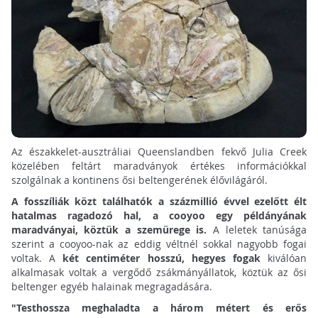
Az északkelet-ausztráliai Queenslandben fekvő Julia Creek
közelében feltárt maradványok értékes információkkal
szolgálnak a kontinens ősi beltengerének élővilágáról.
A fosszíliák közt találhatók a százmillió évvel ezelőtt élt
hatalmas ragadozó hal, a cooyoo egy példányának
maradványai, köztük a szemürege is.
A leletek tanúsága
szerint a cooyoo-nak az eddig véltnél sokkal nagyobb fogai
voltak. A
két centiméter hosszú, hegyes fogak
kiválóan
alkalmasak voltak a vergődő zsákmányállatok, köztük az ősi
beltenger egyéb halainak megragadására.
"Testhossza meghaladta a három métert és erős