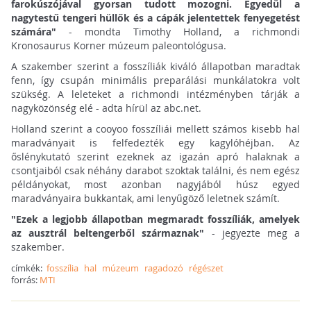
farokúszójával gyorsan tudott mozogni. Egyedül a
nagytestű tengeri hüllők és a cápák jelentettek fenyegetést
számára"
- mondta Timothy Holland, a richmondi
Kronosaurus Korner múzeum paleontológusa.
A szakember szerint a fosszíliák kiváló állapotban maradtak
fenn, így csupán minimális preparálási munkálatokra volt
szükség. A leleteket a richmondi intézményben tárják a
nagyközönség elé - adta hírül az abc.net.
Holland szerint a cooyoo fosszíliái mellett számos kisebb hal
maradványait is felfedezték egy kagylóhéjban. Az
őslénykutató szerint ezeknek az igazán apró halaknak a
csontjaiból csak néhány darabot szoktak találni, és nem egész
példányokat, most azonban nagyjából húsz egyed
maradványaira bukkantak, ami lenyűgöző leletnek számít.
"Ezek a legjobb állapotban megmaradt fosszíliák, amelyek
az ausztrál beltengerből származnak"
- jegyezte meg a
szakember.
címkék:
fosszília
hal
múzeum
ragadozó
régészet
forrás:
MTI