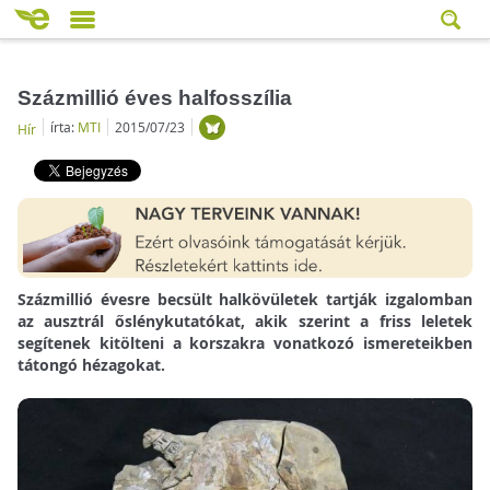
Százmillió éves halfosszília
írta:
MTI
2015/07/23
Hír
Százmillió évesre becsült halkövületek tartják izgalomban
az ausztrál őslénykutatókat, akik szerint a friss leletek
segítenek kitölteni a korszakra vonatkozó ismereteikben
tátongó hézagokat.