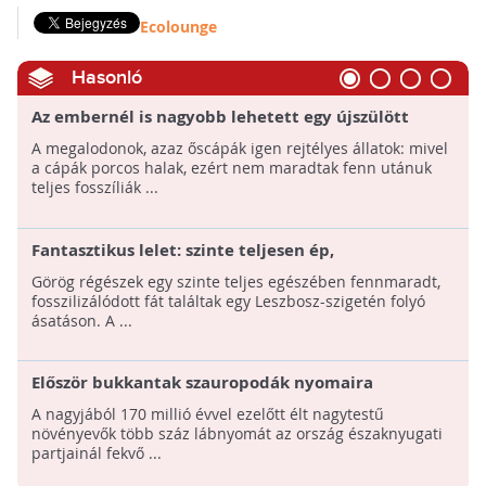
Ecolounge
Hasonló
Az embernél is nagyobb lehetett egy újszülött
megalodon
A megalodonok, azaz őscápák igen rejtélyes állatok: mivel
a cápák porcos halak, ezért nem maradtak fenn utánuk
teljes fosszíliák ...
Fantasztikus lelet: szinte teljesen ép,
fosszilizálódott fát találtak a Leszbosz-szigeten
Görög régészek egy szinte teljes egészében fennmaradt,
fosszilizálódott fát találtak egy Leszbosz-szigetén folyó
ásatáson. A ...
Először bukkantak szauropodák nyomaira
Skóciában: lábnyomokat találtak
A nagyjából 170 millió évvel ezelőtt élt nagytestű
növényevők több száz lábnyomát az ország északnyugati
partjainál fekvő ...