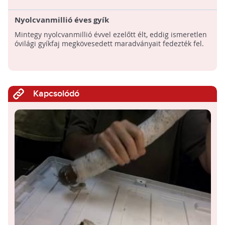
Nyolcvanmillió éves gyík
Mintegy nyolcvanmillió évvel ezelőtt élt, eddig ismeretlen
óvilági gyíkfaj megkövesedett maradványait fedezték fel.
Kapcsolódó