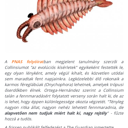
A
PNAS folyóirat
ban megjelent tanulmány szerzői a
Collinsiumot "az evolúciós kísérletek" egyikeként festették le,
egy olyan lényként, amely végül kihalt, és közvetlen utódai
sem maradtak fent napjainkra. Legközelebbi élő rokonaik a
karmos féreglábúak (Onychophora) lehetnek, amelyek trópusi
őserdőkben élnek. Ortega-Hernández szerint a Collinsium
talán a fennmaradásért folytatott verseny során halt ki, de az
is lehet, hogy éppen különlegessége okozta végzetét. "Tényleg
nagyon ritka állat, nagyon nehéz lehetett fennmaradnia, de
alapvetően nem tudjuk miért halt ki, nagy rejtély
" - fűzte
hozzá a tudós.
A frissen publikált felfedezést a The Guardian ismertette.