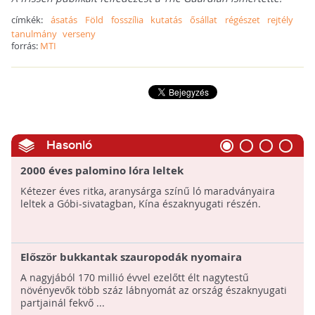
címkék:
ásatás
Föld
fosszília
kutatás
ősállat
régészet
rejtély
tanulmány
verseny
forrás:
MTI
Hasonló
2000 éves palomino lóra leltek
Kétezer éves ritka, aranysárga színű ló maradványaira
leltek a Góbi-sivatagban, Kína északnyugati részén.
Először bukkantak szauropodák nyomaira
Skóciában: lábnyomokat találtak
A nagyjából 170 millió évvel ezelőtt élt nagytestű
növényevők több száz lábnyomát az ország északnyugati
partjainál fekvő ...