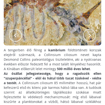
A tengerben élő féreg a
kambrium
földtörténeti korszak
elejéről származik, a Collinsium ciliosum nevet kapta
Desmond Collins paleontológus tiszteletére, aki a nyolcvanas
években először fedezett fel a most talált lényekhez hasonlót.
A Kínában előkerült lelet mintegy
500 millió éves lehet
.
Az ősállat jellegzetessége, hogy a ragadozók ellen
"szuperpáncéllal" - elöl és hátul több tucat tüskével - védte
a testét.
A Collinsium ciliosum 85 milliméter hosszú, hat pár
kefeszerű első és kilenc pár karmos hátsó lába van. A tudósok
szerint az állatkülönleges táplálkozási szokásai miatt
fejlesztette ki védekező mechanizmusát: míg első lábaival
kiszűrte a planktonokat a vízből, hátsó lábaival sziklákhoz