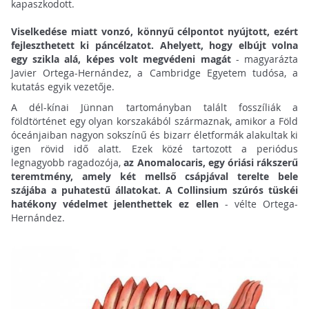
kapaszkodott.
Viselkedése miatt vonzó, könnyű célpontot nyújtott, ezért
fejleszthetett ki páncélzatot.
Ahelyett, hogy elbújt volna
egy szikla alá, képes volt megvédeni magát
- magyarázta
Javier Ortega-Hernández, a Cambridge Egyetem tudósa, a
kutatás egyik vezetője.
A dél-kínai Jünnan tartományban talált fosszíliák a
földtörténet egy olyan korszakából származnak, amikor a Föld
óceánjaiban nagyon sokszínű és bizarr életformák alakultak ki
igen rövid idő alatt. Ezek közé tartozott a periódus
legnagyobb ragadozója,
az Anomalocaris, egy óriási rákszerű
teremtmény, amely két mellső csápjával terelte bele
szájába a puhatestű állatokat. A Collinsium szúrós tüskéi
hatékony védelmet jelenthettek ez ellen
- vélte Ortega-
Hernández.