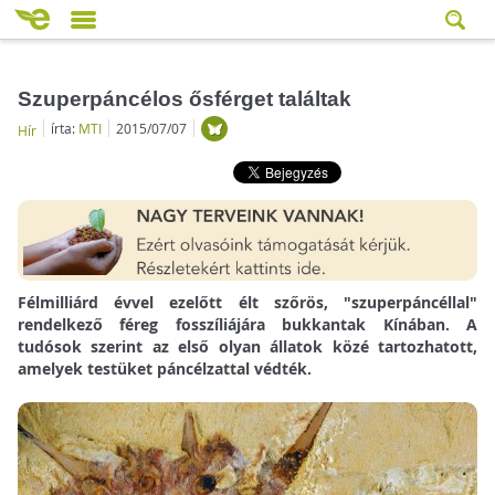
Szuperpáncélos ősférget találtak
írta:
MTI
2015/07/07
Hír
Félmilliárd évvel ezelőtt élt szőrös, "szuperpáncéllal"
rendelkező féreg fosszíliájára bukkantak Kínában. A
tudósok szerint az első olyan állatok közé tartozhatott,
amelyek testüket páncélzattal védték.