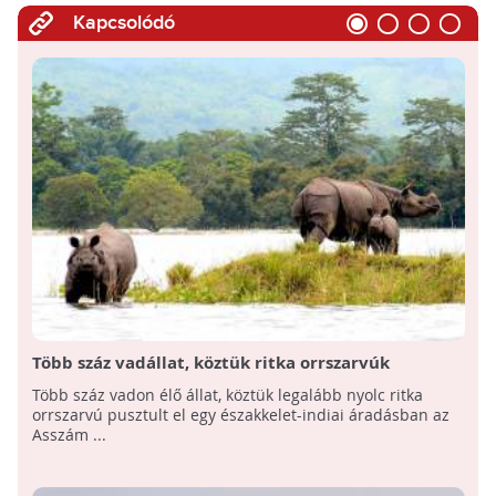
Kapcsolódó
Több száz vadállat, köztük ritka orrszarvúk
pusztultak el egy indiai áradásban
Több száz vadon élő állat, köztük legalább nyolc ritka
orrszarvú pusztult el egy északkelet-indiai áradásban az
Asszám ...