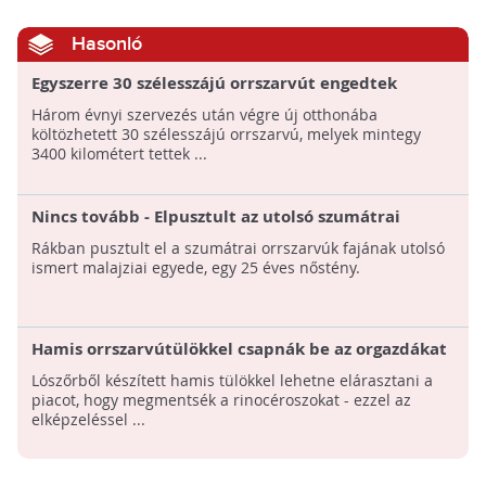
Hasonló
Egyszerre 30 szélesszájú orrszarvút engedtek
szabadon Ruandában
Három évnyi szervezés után végre új otthonába
költözhetett 30 szélesszájú orrszarvú, melyek mintegy
3400 kilométert tettek ...
Nincs tovább - Elpusztult az utolsó szumátrai
orrszarvú Malajziában
Rákban pusztult el a szumátrai orrszarvúk fajának utolsó
ismert malajziai egyede, egy 25 éves nőstény.
Hamis orrszarvútülökkel csapnák be az orgazdákat
Lószőrből készített hamis tülökkel lehetne elárasztani a
piacot, hogy megmentsék a rinocéroszokat - ezzel az
elképzeléssel ...