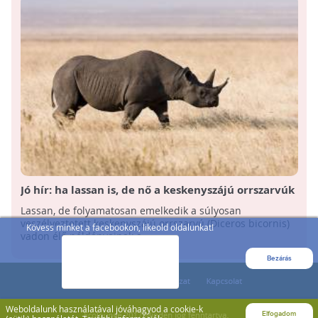
Jó hír: ha lassan is, de nő a keskenyszájú orrszarvúk
száma!
Lassan, de folyamatosan emelkedik a súlyosan
veszélyeztetett keskenyszájú orrszarvú (Diceros bicornis)
Kövess minket a facebookon, likeold oldalunkat!
vadon élő példányainak a ...
Bezárás
Weboldalunk használatával jóváhagyod a cookie-k
Elfogadom