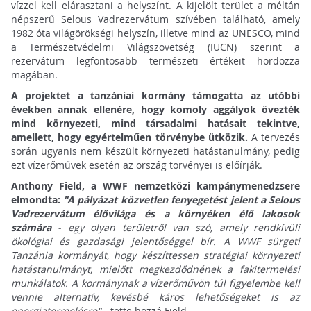
vízzel kell elárasztani a helyszínt. A kijelölt terület a méltán
népszerű Selous Vadrezervátum szívében található, amely
1982 óta világörökségi helyszín, illetve mind az UNESCO, mind
a Természetvédelmi Világszövetség (IUCN) szerint a
rezervátum legfontosabb természeti értékeit hordozza
magában.
A projektet a tanzániai kormány támogatta az utóbbi
években annak ellenére, hogy komoly aggályok övezték
mind környezeti, mind társadalmi hatásait tekintve,
amellett, hogy egyértelműen törvénybe ütközik.
A tervezés
során ugyanis nem készült környezeti hatástanulmány, pedig
ezt vízerőművek esetén az ország törvényei is előírják.
Anthony Field, a WWF nemzetközi kampánymenedzsere
elmondta:
"A pályázat közvetlen fenyegetést jelent a Selous
Vadrezervátum élővilága és a környéken élő lakosok
számára
- egy olyan területről van szó, amely rendkívüli
ökológiai és gazdasági jelentőséggel bír. A WWF sürgeti
Tanzánia kormányát, hogy készíttessen stratégiai környezeti
hatástanulmányt, mielőtt megkezdődnének a fakitermelési
munkálatok. A kormánynak a vízerőművön túl figyelembe kell
vennie alternatív, kevésbé káros lehetőségeket is az
energiatermelésre"
- tette hozzá Field.