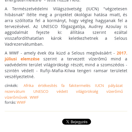
A Természetvédelmi Világszövetség (IUCN) "végzetesen
hibásnak" ítélte meg a projektet ökológiai hatása miatt, és
arra szólította fel a kormányt, hogy végleg hagyjanak fel a
tervezésével. Az UNESCO főigazgatója, Audrey Azoulay is
aggodalmát fejezte ki: állítása szerint ezáltal
visszafordíthatatlan károk keletkezhetnek a Selous
Vadrezervátumban.
A WWF - amely évek óta küzd a Selous megóvásáért -
2017.
júliusi elemzése
szerint a tervezett vízerőmű mind a
vadvédelmi terület világörökségi részét, mind a szomszédos -
szintén védett - Rufiji-Mafia-Kilwa tengeri ramsar területet
veszélyeztetné.
címkék:
Afrika
értékesítés
fa
fakitermelés
IUCN
pályázat
rezervátum
UNESCO
védett
világörökség
vízerőmű
vízerőművek
WWF
forrás:
WWF