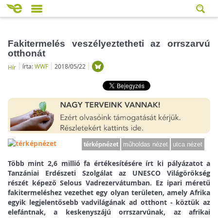
Fakitermelés veszélyeztetheti az orrszarvú
otthonát
írta:
WWF
2018/05/22
Hír
térképnézet
műholdas nézet
utca nézet
Több mint 2,6 millió fa értékesítésére írt ki pályázatot a
Tanzániai Erdészeti Szolgálat az UNESCO Világörökség
részét képező Selous Vadrezervátumban. Ez ipari méretű
fakitermeléshez vezethet egy olyan területen, amely Afrika
egyik legjelentősebb vadvilágának ad otthont - köztük az
elefántnak, a keskenyszájú orrszarvúnak, az afrikai