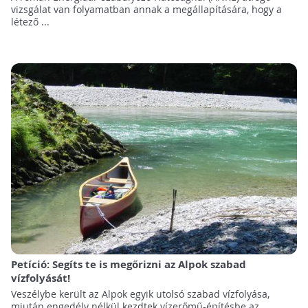
vizsgálat van folyamatban annak a megállapítására, hogy a
létező ...
Petíció: Segíts te is megőrizni az Alpok szabad
vízfolyását!
Veszélybe került az Alpok egyik utolsó szabad vízfolyása,
miután engedély nélkül kezdtek vízerőmű-építésbe az