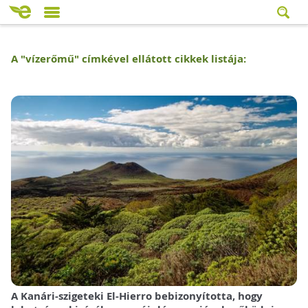
A "
vízerőmű
" címkével ellátott cikkek listája:
A Kanári-szigeteki El-Hierro bebizonyította, hogy