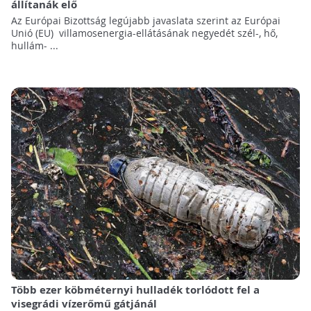
állítanák elő
Az Európai Bizottság legújabb javaslata szerint az Európai
Unió (EU) villamosenergia-ellátásának negyedét szél-, hő,
hullám- ...
Több ezer köbméternyi hulladék torlódott fel a
visegrádi vízerőmű gátjánál