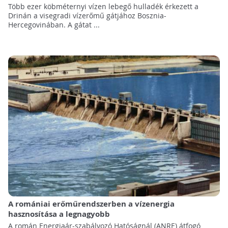
Több ezer köbméternyi vízen lebegő hulladék érkezett a
Drinán a visegradi vízerőmű gátjához Bosznia-
Hercegovinában. A gátat ...
A romániai erőműrendszerben a vízenergia
hasznosítása a legnagyobb
A román Energiaár-szabályozó Hatóságnál (ANRE) átfogó