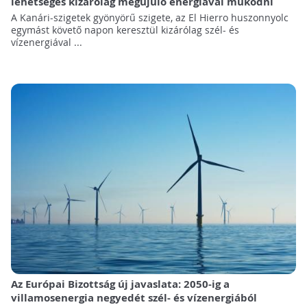
lehetséges kizárólag megújuló energiával működni
A Kanári-szigetek gyönyörű szigete, az El Hierro huszonnyolc
egymást követő napon keresztül kizárólag szél- és
vízenergiával ...
Az Európai Bizottság új javaslata: 2050-ig a
villamosenergia negyedét szél- és vízenergiából