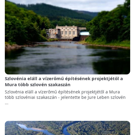
Szlovénia eláll a vízerőmű építésének projektjétől a
Mura több szlovén szakaszán
Szlovénia eláll a vízerőmű építésének projektjétől a Mura
több szlovéniai szakaszán - jelentette be Jure Leben szlovén
...