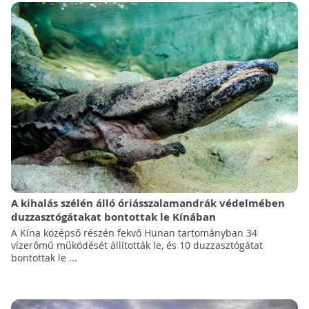
A kihalás szélén álló óriásszalamandrák védelmében
duzzasztógátakat bontottak le Kínában
A Kína középső részén fekvő Hunan tartományban 34
vízerőmű működését állították le, és 10 duzzasztógátat
bontottak le ...