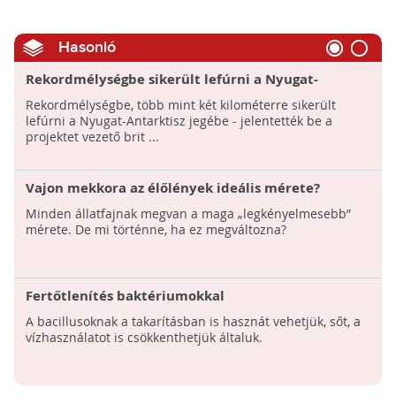
Hasonló
Rekordmélységbe sikerült lefúrni a Nyugat-
Antarktisz jegébe
Rekordmélységbe, több mint két kilométerre sikerült
lefúrni a Nyugat-Antarktisz jegébe - jelentették be a
projektet vezető brit ...
Vajon mekkora az élőlények ideális mérete?
Minden állatfajnak megvan a maga „legkényelmesebb”
mérete. De mi történne, ha ez megváltozna?
Fertőtlenítés baktériumokkal
A bacillusoknak a takarításban is hasznát vehetjük, sőt, a
vízhasználatot is csökkenthetjük általuk.