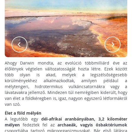
Ahogy Darwin mondta, az evolúció többmilliárd éve az
élőlények végtelen változatosságát hozta létre. Ezek között
több olyan is akad, melyek a legszélsőségesebb
körülményekhez alkalmazkodtak, amilyen például a
mélytengeri, hidrotermikus vulkáncsatornákra vagy a
lávatavakra jellemző. Mindezen túl nemrégiben kiderült, hogy
van élet a földkéregben is, igaz, nagyon egyszerű létformákról
van szó.
Élet a föld mélyén
A legutóbb egy
dél-afrikai aranbányában,
3,2 kilométer
mélyen
fedeztek fel az
archaeák, vagyis ősbaktériumok
csoportjába tartozó mikroorganizmusokat. Bár első látásra