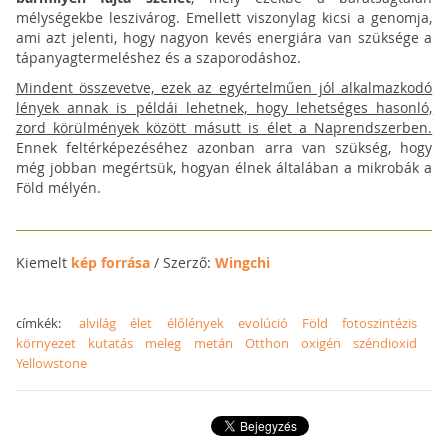
mélységekbe leszivárog. Emellett viszonylag kicsi a genomja,
ami azt jelenti, hogy nagyon kevés energiára van szüksége a
tápanyagtermeléshez és a szaporodáshoz.
Mindent összevetve, ezek az egyértelműen jól alkalmazkodó
lények annak is példái lehetnek, hogy lehetséges hasonló,
zord körülmények között másutt is élet a Naprendszerben.
Ennek feltérképezéséhez azonban arra van szükség, hogy
még jobban megértsük, hogyan élnek általában a mikrobák a
Föld mélyén.
Kiemelt
kép forrása
/ Szerző:
Wingchi
címkék:
alvilág
élet
élőlények
evolúció
Föld
fotoszintézis
környezet
kutatás
meleg
metán
Otthon
oxigén
széndioxid
Yellowstone