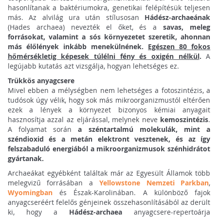
hasonlítanak a baktériumokra, genetikai felépítésük teljesen
más. Az alvilág ura után stílusosan
Hádész-archaeá
nak
(Hades archaea) nevezték el őket, és a
savas, meleg
forrásokat, valamint a sós környezetet szeretik, ahonnan
más élőlények inkább menekülnének.
Egészen 80 fokos
hőmérsékletig képesek túlélni fény és oxigén nélkül
.
A
legújabb kutatás azt vizsgálja, hogyan lehetséges ez.
Trükkös anyagcsere
Mivel ebben a mélységben nem lehetséges a fotoszintézis, a
tudósok úgy vélik, hogy sok más mikroorganizmustól eltérően
ezek a lények a környezet bizonyos kémiai anyagait
hasznosítja azzal az eljárással, melynek neve
kemoszintézis
.
A folyamat során
a széntartalmú molekulák, mint a
széndioxid és a metán elektront vesztenek, és az így
felszabaduló energiából a mikroorganizmusok szénhidrátot
gyártanak.
Archaeákat egyébként találtak már az Egyesült Államok több
melegvizű forrásában a
Yellowstone Nemzeti Parkban
,
Wyomingban
és Észak-Karolinában. A különböző fajok
anyagcseréért felelős génjeinek összehasonlításából az derült
ki, hogy a
Hádész-archaea
anyagcsere-repertoárja