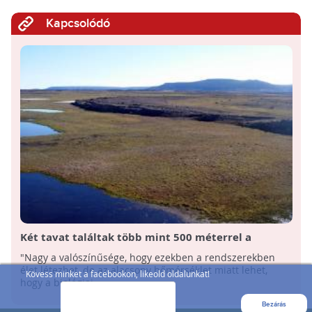
Kapcsolódó
Két tavat találtak több mint 500 méterrel a
kanadai jégtakaró alatt
"Nagy a valószínűsége, hogy ezekben a rendszerekben
élet létezhet, de az alacsony hőmérséklet miatt lehet,
Kövess minket a facebookon, likeold oldalunkat!
hogy a biológiai ...
Bezárás