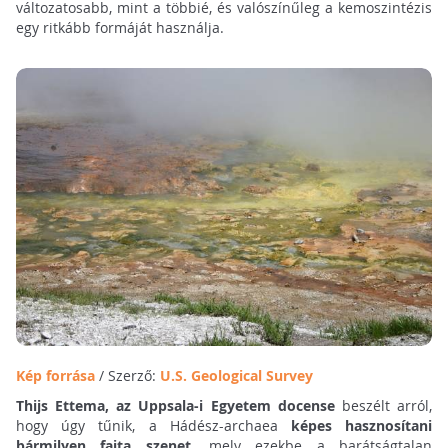
változatosabb, mint a többié, és valószínűleg a kemoszintézis
egy ritkább formáját használja.
Kép forrása
/ Szerző:
U.S. Geological Survey
Thijs Ettema, az Uppsala-i Egyetem docense
beszélt arról,
hogy úgy tűnik, a Hádész-archaea
képes hasznosítani
bármilyen fajta szenet
, mely ezekbe a barátságtalan