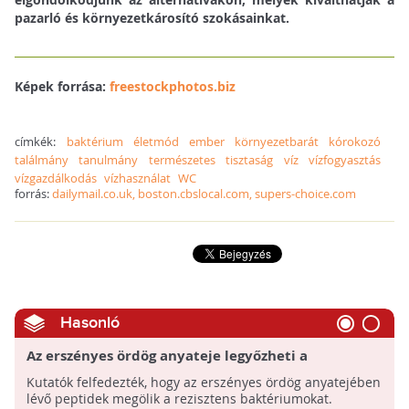
pazarló és környezetkárosító szokásainkat.
Képek forrása:
freestockphotos.biz
címkék:
baktérium
életmód
ember
környezetbarát
kórokozó
találmány
tanulmány
természetes
tisztaság
víz
vízfogyasztás
vízgazdálkodás
vízhasználat
WC
forrás:
dailymail.co.uk, boston.cbslocal.com, supers-choice.com
Hasonló
Az erszényes ördög anyateje legyőzheti a
szuperbaktériumokat ausztrál kutatók szerint
Kutatók felfedezték, hogy az erszényes ördög anyatejében
lévő peptidek megölik a rezisztens baktériumokat.