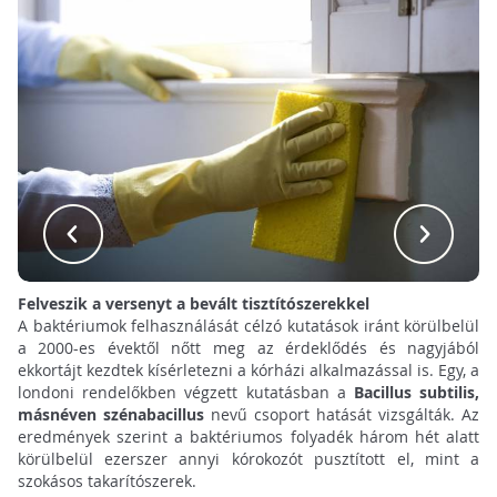
Felveszik a versenyt a bevált tisztítószerekkel
A baktériumok felhasználását célzó kutatások iránt körülbelül
a 2000-es évektől nőtt meg az érdeklődés és nagyjából
ekkortájt kezdtek kísérletezni a kórházi alkalmazással is. Egy, a
londoni rendelőkben végzett kutatásban a
Bacillus subtilis,
másnéven szénabacillus
nevű csoport hatását vizsgálták. Az
eredmények szerint a baktériumos folyadék három hét alatt
körülbelül ezerszer annyi kórokozót pusztított el, mint a
szokásos takarítószerek.