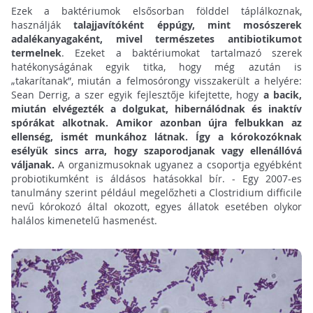
Ezek a baktériumok elsősorban földdel táplálkoznak,
használják
talajjavítóként éppúgy, mint mosószerek
adalékanyagaként, mivel természetes antibiotikumot
termelnek
. Ezeket a baktériumokat tartalmazó szerek
hatékonyságának egyik titka, hogy még azután is
„takarítanak”, miután a felmosórongy visszakerült a helyére:
Sean Derrig, a szer egyik fejlesztője kifejtette, hogy
a bacik,
miután elvégezték a dolgukat, hibernálódnak és inaktív
spórákat alkotnak. Amikor azonban újra felbukkan az
ellenség, ismét munkához látnak. Így a kórokozóknak
esélyük sincs arra, hogy szaporodjanak vagy ellenállóvá
váljanak.
A organizmusoknak ugyanez a csoportja egyébként
probiotikumként is áldásos hatásokkal bír. - Egy 2007-es
tanulmány szerint például megelőzheti a Clostridium difficile
nevű kórokozó által okozott, egyes állatok esetében olykor
halálos kimenetelű hasmenést.