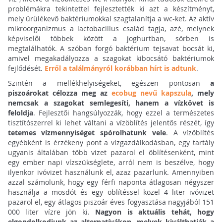
problémákra tekintettel fejlesztették ki azt a készítményt,
mely ürülékevő baktériumokkal szagtalanítja a wc-ket. Az aktív
mikroorganizmus a lactobacillus család tagja, azé, melynek
képviselői többek között a joghurtban, sörben is
megtalálhatók. A szóban forgó baktérium tejsavat bocsát ki,
amivel megakadályozza a szagokat kibocsátó baktériumok
fejlődését.
Erről a találmányról korábban hírt is adtunk
.
Szintén a mellékhelyiségeket, egészen pontosan
a
piszoárokat célozza meg az
ecobug nevű kapszula
, mely
nemcsak a szagokat semlegesíti, hanem a vízkövet is
feloldja
. Fejlesztői hangsúlyozzák, hogy ezzel a természetes
tisztítószerrel ki lehet váltani a vízöblítés jelentős részét, így
tetemes vízmennyiséget spórolhatunk vele
. A vízöblítés
egyébként is érzékeny pont a vízgazdálkodásban, egy tartály
ugyanis általában több vizet pazarol el öblítésenként, mint
egy ember napi vízszükséglete, arról nem is beszélve, hogy
ilyenkor ivóvizet használunk el, azaz pazarlunk. Amennyiben
azzal számolunk, hogy egy férfi naponta átlagosan négyszer
használja a mosdót és egy öblítéssel közel 4 liter ivóvizet
pazarol el, egy átlagos piszoár éves fogyasztása nagyjából 151
000 liter vízre jön ki.
Nagyon is aktuális tehát, hogy
elgondolkodjunk az alternatívákon, melyek kiválthatják a