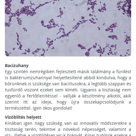
Bacizuhany
Egy szintén nemrégiben fejlesztett másik találmány a fürdést
is baktériumzuhannyal helyettesítené abból kiindulva, hogy a
bőrünknek is szüksége van bacillusokra, a legtöbb szappan és
tusfürdő viszont ezeket sem kíméli. Ugyanis a tisztaság nem
egyenlő a fertőtlenítéssel - vallják a készítmény alkotói, akik
szerint itt az ideje, hogy újra összekapcsolódjunk a
természettel. Igen ökos gondolat!
Vízöblítés helyett
Kínában igen nagy szükség van az innovatív módszerekre a
tisztaság terén, tekintve a növekvő népességet, valamint a
víz-, illetve a vízöblítéses wc-k hiányát. Kínai tudósok ezekre a