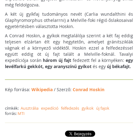
még feldolgozva.
A két új gyíkfaj tudományos nevét (Carlia wundalthini és
Glaphyromorphus othelarrni) a Melville-foki régió őslakosaival
egyetértésben választotta Hoskin.
A Conrad Hoskin, a gyíkok megtalálója szerint a két faj eddig
teljesen elzártan élt egy hegytetőn, amelyet gránitsziklák
vágnak el a környező vidéktől. Hoskin ezzel a felfedezéssel
együtt eddig öt új fajt talált a Melville-foknál.
Tavalyi
expedíciója során
három új fajt
fedezett fel a környéken:
egy
levélfarkú gekkót, egy aranyszínű gyíkot
és egy
új békafajt.
Kép forrása:
Wikipedia
/ Szerző:
Conrad Hoskin
címkék:
Ausztrália
expedíció
felfedezés
gyíkok
új fajok
forrás:
MTI