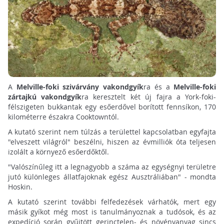
A
Melville-foki szivárvány vakondgyík
ra és a
Melville-foki
zártajkú vakondgyík
ra keresztelt két új fajra a York-foki-
félszigeten bukkantak egy esőerdővel borított fennsíkon, 170
kilométerre északra Cooktowntól.
A kutató szerint nem túlzás a területtel kapcsolatban egyfajta
"elveszett világról" beszélni, hiszen az évmilliók óta teljesen
izolált a környező esőerdőktől.
"Valószínűleg itt a legnagyobb a száma az egységnyi területre
jutó különleges állatfajoknak egész Ausztráliában" - mondta
Hoskin.
A kutató szerint további felfedezések várhatók, mert egy
másik gyíkot még most is tanulmányoznak a tudósok, és az
expedíció során gyűjtött gerinctelen- és növényanyag sincs