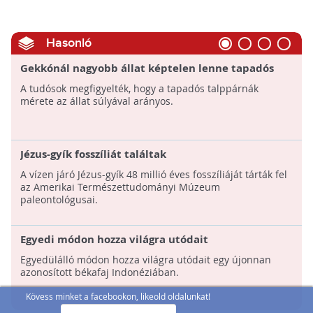
Hasonló
Gekkónál nagyobb állat képtelen lenne tapadós
talpakkal falra mászni
A tudósok megfigyelték, hogy a tapadós talppárnák
mérete az állat súlyával arányos.
Jézus-gyík fosszíliát találtak
A vízen járó Jézus-gyík 48 millió éves fosszíliáját tárták fel
az Amerikai Természettudományi Múzeum
paleontológusai.
Egyedi módon hozza világra utódait
Egyedülálló módon hozza világra utódait egy újonnan
azonosított békafaj Indonéziában.
Kövess minket a facebookon, likeold oldalunkat!