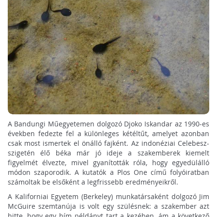
A Bandungi Műegyetemen dolgozó Djoko Iskandar az 1990-es
években fedezte fel a különleges kétéltűt, amelyet azonban
csak most ismertek el önálló fajként. Az indonéziai Celebesz-
szigetén élő béka már jó ideje a szakemberek kiemelt
figyelmét élvezte, mivel gyanították róla, hogy egyedülálló
módon szaporodik. A kutatók a Plos One című folyóiratban
számoltak be elsőként a legfrissebb eredményeikről.
A Kaliforniai Egyetem (Berkeley) munkatársaként dolgozó Jim
McGuire szemtanúja is volt egy szülésnek: a szakember azt
hitte, hogy egy hím példányt tart a kezében, ám a következő