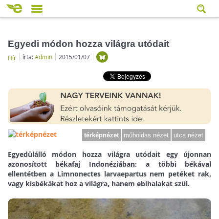
Egyedi módon hozza világra utódait
írta:
Admin
2015/01/07
Hír
térképnézet
műholdas nézet
utca nézet
Egyedülálló módon hozza világra utódait egy újonnan
azonosított békafaj Indonéziában: a többi békával
ellentétben a Limnonectes larvaepartus nem petéket rak,
vagy kisbékákat hoz a világra, hanem ebihalakat szül.