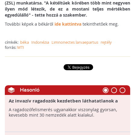
(ZSL) munkatársa. "A kétéltűek körében több mint negyven
ilyen mód létezik, de ez a mostani teljes mértékben
egyedülálló" - tette hozzá a szakember.
További képek a békáról
ide kattintva
tekinthetőek meg.
címkék:
béka
Indonézia
Limnonectes larvaepartus
rejtély
forrás:
MTI
Hasonló
Az invazív ragadozók kezdetben láthatatlanok a
prédafajok számára
A ragadozófelismerés ugyanakkor viszonylag gyorsan,
kevesebb mint 30 nemzedék alatt kialakul.