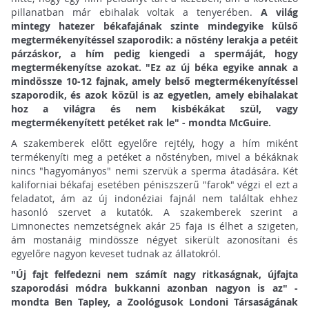
pillanatban már ebihalak voltak a tenyerében.
A világ
mintegy hatezer békafajának szinte mindegyike külső
megtermékenyítéssel szaporodik: a nőstény lerakja a petéit
párzáskor, a hím pedig kiengedi a spermáját, hogy
megtermékenyítse azokat. "Ez az új béka egyike annak a
mindössze 10-12 fajnak, amely belső megtermékenyítéssel
szaporodik, és azok közül is az egyetlen, amely ebihalakat
hoz a világra és nem kisbékákat szül, vagy
megtermékenyített petéket rak le" - mondta McGuire.
A szakemberek előtt egyelőre rejtély, hogy a hím miként
termékenyíti meg a petéket a nőstényben, mivel a békáknak
nincs "hagyományos" nemi szervük a sperma átadására. Két
kaliforniai békafaj esetében péniszszerű "farok" végzi el ezt a
feladatot, ám az új indonéziai fajnál nem találtak ehhez
hasonló szervet a kutatók. A szakemberek szerint a
Limnonectes nemzetségnek akár 25 faja is élhet a szigeten,
ám mostanáig mindössze négyet sikerült azonosítani és
egyelőre nagyon keveset tudnak az állatokról.
"Új fajt felfedezni nem számít nagy ritkaságnak, újfajta
szaporodási módra bukkanni azonban nagyon is az" -
mondta Ben Tapley, a Zoológusok Londoni Társaságának