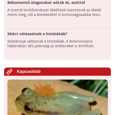
Békamentő alagutakat adtak át, ezúttal
Nógrádban
A tizenöt terelőrendszer kétéltűek tízezreinek az életét
menti meg, sőt a közlekedést is biztonságosabbá teszi.
Miért nőiesednek a hímbékák?
Nősténnyé változnak a hímbékák. A femininizáció
hátterében álló jelenség az embereket is érintheti.
Kapcsolódó