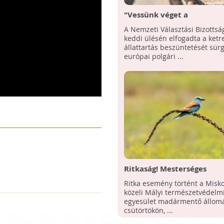
"Vessünk véget a
ketreckorszaknak!" - Elfog
A Nemzeti Választási Bizottsá
ketreces állattartás beszü
keddi ülésén elfogadta a ketr
sürgető polgári kezdemén
állattartás beszüntetését sür
európai polgári ...
Ritkaság! Mesterséges
környezetben keltek ki
Ritka esemény történt a Misk
szalakótafiókák a mályi
közeli Mályi természetvédelm
madármentő állomáson
egyesület madármentő állom
csütörtökön, ...