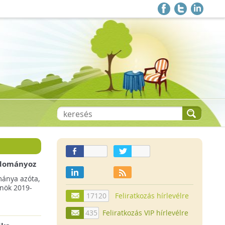
 adományoz
a csökkenő
mánya azóta,
lnök 2019-
17120
Feliratkozás hírlevélre
435
Feliratkozás VIP hírlevélre