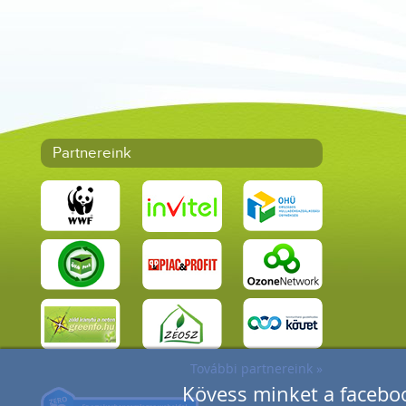
Partnereink
További partnereink »
Kövess minket a faceboo