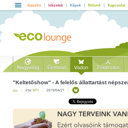
Gasztro
Idézetek
Képek
Rólunk
Kapcsolat
Nagyvilág
Életmód
Vadon
Zöldmotor
"Keltetőshow" - A felelős állattartást népsze
írta:
MTI
2019/04/21
Hír