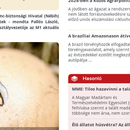
2024-ben a Közös Agrárpolit
keretein belül az erdőtelepí
A jövőben az ágazat a rendszerv
pályázatok az elsők között n
nem látott forrásnövekedésre s
ánc-biztonsági Hivatal (Nébih)
majd meg
előző uniós elszámolási ciklusho
tek - mondta Pallós László,
sztályvezetője az M1 aktuális
A brazíliai Amazonason átív
autópálya robbanásszerű ill
A brazil törvényhozók elfogadta
erdőirtást indíthat el
törvényjavaslatot, amely szerint
az évtizedekkel ezelőtt megkezd
autópálya ...
Hasonló
MME: Tilos hazavinni a tal
madárfiókákat
A Magyar Madártani és
Természetvédelmi Egyesület 
felhívása szerint a talált mad
többsége nem árva, nem szorul
Élő állatot húsvétra? Az á