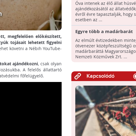
óva intenek
Óva intenek az élő állat húsvé
ajándékozásától az állatvédők,
n
évről évre tapasztalják, hogy 
esetben az ...
Egyre több a madárbarát
tt, megfelelően előkészített,
villanyoszlop Magyarorsz
Az elmúlt évtizedekben minte
yúk tojásait lehetett figyelni
ötvenezer középfeszültségű os
 lehet követni a Nébih YouTube-
madárbaráttá Magyarországo
Nemzeti Közművek Zrt. ...
atokat ajándékozni
, csak olyan
zásukba. A felelős állattartó
latvédelmi főfelügyelő.
Kapcsolódó