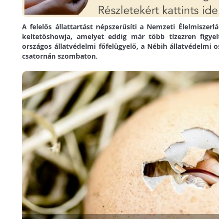
A felelős állattartást népszerűsíti a Nemzeti Élelmiszerl
keltetőshowja, amelyet eddig már több tízezren figyel
országos állatvédelmi főfelügyelő, a Nébih állatvédelmi o
csatornán szombaton.