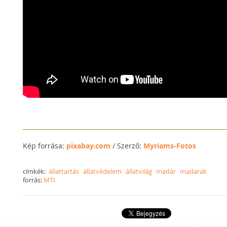
Kép forrása:
pixabay.com
/ Szerző:
Myriams-Fotos
címkék:
állattartás
állatvédelem
állatvilág
madár
madarak
forrás:
MTI