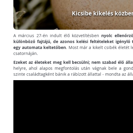
Kicsibe kikelés közbe
A március 27-én indult élő közvetítésben
nyolc ellenőrzö
különböző fajtájú, de azonos kelési feltételeket igénylő t
egy automata keltetőben
. Most már a kikelt csibék életét
csatornáján.
Ezeket az életeket meg kell becsülni; nem szabad élő áll
helyre, ahol alapos megfontolás után vágnak bele a gondo
szinte családtagként bánik a rábízott állattal - mondta az ál