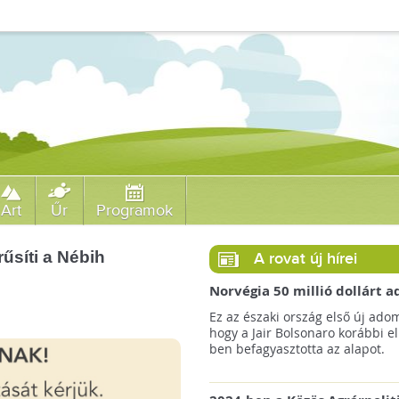
Art
Űr
Programok
rűsíti a Nébih
A rovat új hírei
Norvégia 50 millió dollárt
a brazil Amazonas-alapnak 
Ez az északi ország első új ado
erdőirtás miatt
hogy a Jair Bolsonaro korábbi e
ben befagyasztotta az alapot.