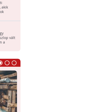
ti
 akik
sok
ágon
gy
zlop vált
n a