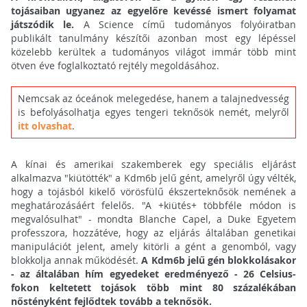
tojásaiban ugyanez az egyelőre kevéssé ismert folyamat
játszódik le.
A Science című tudományos folyóiratban
publikált tanulmány készítői azonban most egy lépéssel
közelebb kerültek a tudományos világot immár több mint
ötven éve foglalkoztató rejtély megoldásához.
Nemcsak az óceánok melegedése, hanem a talajnedvesség
is befolyásolhatja egyes tengeri teknősök nemét, melyről
itt olvashat
.
A kínai és amerikai szakemberek egy speciális eljárást
alkalmazva "kiütötték" a Kdm6b jelű gént, amelyről úgy vélték,
hogy a tojásból kikelő vörösfülű ékszerteknősök nemének a
meghatározásáért felelős. "A +kiütés+ többféle módon is
megvalósulhat" - mondta Blanche Capel, a Duke Egyetem
professzora, hozzátéve, hogy az eljárás általában genetikai
manipulációt jelent, amely kitörli a gént a genomból, vagy
blokkolja annak működését.
A Kdm6b jelű gén blokkolásakor
- az általában hím egyedeket eredményező - 26 Celsius-
fokon keltetett tojások több mint 80 százalékában
nőstényként fejlődtek tovább a teknősök.