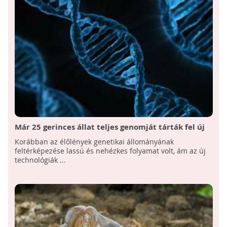
Már 25 gerinces állat teljes genomját tárták fel új
módszerrel kutatók
Korábban az élőlények genetikai állományának
feltérképezése lassú és nehézkes folyamat volt, ám az új
technológiák ...