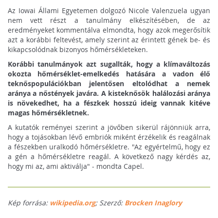
Az Iowai Állami Egyetemen dolgozó Nicole Valenzuela ugyan
nem vett részt a tanulmány elkészítésében, de az
eredményeket kommentálva elmondta, hogy azok megerősítik
azt a korábbi feltevést, amely szerint az érintett gének be- és
kikapcsolódnak bizonyos hőmérsékleteken.
Korábbi tanulmányok azt sugallták, hogy a klímaváltozás
okozta hőmérséklet-emelkedés hatására a vadon élő
teknőspopulációkban jelentősen eltolódhat a nemek
aránya a nőstények javára. A kisteknősök halálozási aránya
is növekedhet, ha a fészkek hosszú ideig vannak kitéve
magas hőmérsékletnek.
A kutatók reményei szerint a jövőben sikerül rájönniük arra,
hogy a tojásokban lévő embriók miként érzékelik és reagálnak
a fészekben uralkodó hőmérsékletre. "Az egyértelmű, hogy ez
a gén a hőmérsékletre reagál. A következő nagy kérdés az,
hogy mi az, ami aktiválja" - mondta Capel.
Kép forrása:
wikipedia.org
; Szerző:
Brocken Inaglory