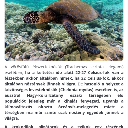
A vörösfülű ékszerteknősök (Trachemys scripta elegans)
esetében,
ha a keltetési idő alatt 22-27 Celsius-fok van a
fészekben akkor általában hímek, ha 32 Celsius-fok, akkor
általában nőstények jönnek világra
. De
hasonló a helyzet a
közönséges levesteknősök (Chelonia mydas) esetében is, az
ausztrál Nagy-korallzátony északi térségében élő
populációt jelenleg már a kihalás fenyegeti, ugyanis a
klímaváltozás okozta óceánvíz-melegedés miatt a
térségben ma már szinte csak nőstény egyedek jönnek a
világra.
A krokodilok, aligátorok és a gyíkok egy részének