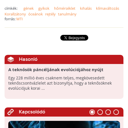
címkék:
gének
gyíkok
hőmérséklet
kihalás
klímaváltozás
Korallzátony
óceánok
rejtély
tanulmány
forrás:
MTI
Hasonló
A teknősök páncéljának evolúciójához nyújt
magyarázatot egy új lelet
Egy 228 millió éves csaknem teljes, megkövesedett
teknőscsontvázlelet azt bizonyítja, hogy a teknősöknek
evolúciójuk korai ...
Kapcsolódó