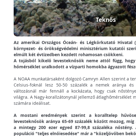
Teknős
Az amerikai Országos Óceán- és Légkörkutató Hivatal (
környezet- és örökségvédelmi minisztérium kutatói sze
elmúlt két évtizedben kezdett rohamosan csökkeni.
A tojásból kikelő levesteknősök neme attól függ, hogy 
hőmérséklet uralkodott a vízparti homokba ágyazott fés
A NOAA munkatársaként dolgozó Camryn Allen szerint a ten
Celsius-foknál lesz 50-50 százalék a nemek aránya és 
változásnál már fennáll a kockázata, hogy csak nőstén
világra. A Nagy-korallzátonynál jellemző átlaghőmérséklet
számára ideálisat.
A mostani eredmények szerint a koralltelep hűvöse
levesteknősök aránya 65-69 százalék között mozog, míg
a mintegy 200 ezer egyed 87-99,8 százaléka nőstény. 
populáció "teljes elnőiesedése" már a "közeljövőben bek