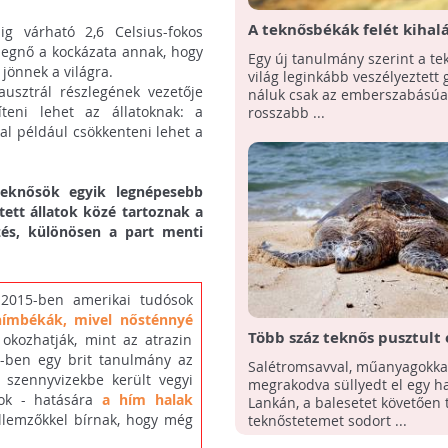
A teknősbékák felét kihal
ig várható 2,6 Celsius-fokos
fenyegeti!
megnő a kockázata annak, hogy
Egy új tanulmány szerint a te
jönnek a világra.
világ leginkább veszélyeztett 
usztrál részlegének vezetője
náluk csak az emberszabásúa
teni lehet az állatoknak: a
rosszabb ...
kal például csökkenteni lehet a
teknősök egyik legnépesebb
ett állatok közé tartoznak a
zés, különösen a part menti
:
2015-ben amerikai tudósok
hímbékák, mivel nősténnyé
Több száz teknős pusztult 
 okozhatják, mint az atrazin
hajóbeleset miatt
7-ben egy brit tanulmány az
Salétromsavval, műanyagokka
 szennyvizekbe került vegyi
megrakodva süllyedt el egy ha
gok - hatására
a hím halak
Lankán, a balesetet követően 
jellemzőkkel bírnak, hogy még
teknőstetemet sodort ...