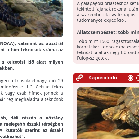
a kihalt teknősök rokonait
A galápagosi óriásteknős két 
tekintett fajának rokonai után
a szakemberek egy tíznapos
tudományos expedíció ...
Állatcsempészet: több mi
teknőst foglaltak le
Több mint 1500, ragasztószal
NOAA), valamint az ausztrál
körbetekert, dobozokba csom
rint a hím teknősök száma az
teknőst találtak négy bőrönd
Fülöp-szigetek ...
a keltetési idő alatt milyen
zekben.
Kapcsolódó
geri teknősöknél nagyjából 29
mindössze 1-2 Celsius-fokos
yek vagy csak hímek jönnek a
 már rég meghaladta a teknősök
bb, déli részén a nőstény
 a melegebb északi térségben
A kutatók szerint az északi
övetkezhet".