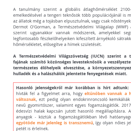
A tanulmány szerint a globális átlaghőmérséklet 2100-
emelkedésével a tengeri teknősök több populációjánál is 
az állatok még a tojásban elpusztulnak, vagy csak nőstények 
Dermot O'Gorman, a Természetvédelmi Világalap (WWF) a
szerint ugyanakkor vannak módszerek, amelyekkel segí
legfontosabb fészkelőhelyeiken kifeszített árnyékoló sátrak
hőmérsékletet, elősegítve a hímek születését.
A Természetvédelmi Világszövetség (IUCN) szerint a 
fajának számító közönséges levesteknősök a veszélyeztet
természetes élőhelyeik elvesztése, a környezetszennye
hulladék és a halászhálók jelentette fenyegetések miatt.
Hasonló jelenségekről már korábban is hírt adtunk
hívták fel a figyelmet arra, hogy
eltűnőben vannak a 
változnak
, ezt pedig olyan endokrinroncsoló kemikáliák
nevű gyomirtószer, valamint egyes fogamzásgátlók. 201
édesvízi halak kapcsán jutott hasonló megállapításra. A
anyagok - köztük a fogamzásgátlókban lévő hatóanya
egyötöde már jelenleg is transznemű
, így olyan nőies 
petét is érlelnek.