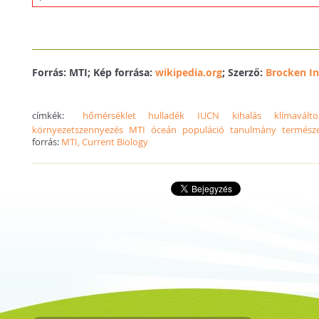
Forrás: MTI; Kép forrása:
wikipedia.org
; Szerző:
Brocken In
címkék:
hőmérséklet
hulladék
IUCN
kihalás
klímaválto
környezetszennyezés
MTI
óceán
populáció
tanulmány
termész
forrás:
MTI, Current Biology