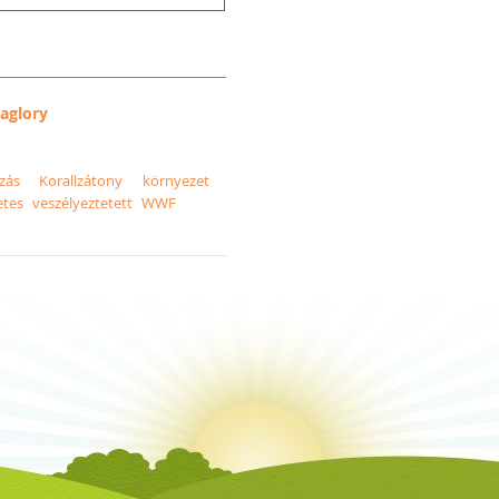
aglory
zás
Korallzátony
környezet
etes
veszélyeztetett
WWF