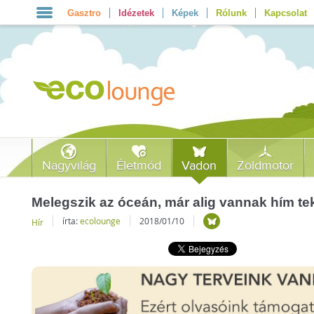
Gasztro
Idézetek
Képek
Rólunk
Kapcsolat
Nagyvilág
Életmód
Vadon
Zöldmotor
Melegszik az óceán, már alig vannak hím t
írta:
ecolounge
2018/01/10
Hír