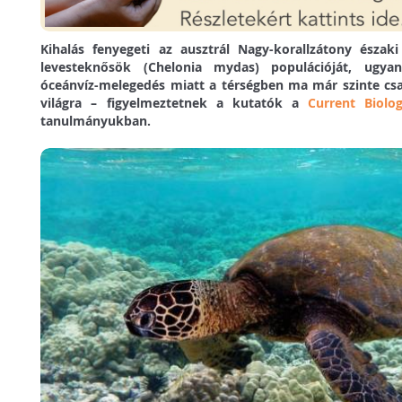
Kihalás fenyegeti az ausztrál Nagy-korallzátony észak
levesteknősök (Chelonia mydas) populációját, ugya
óceánvíz-melegedés miatt a térségben ma már szinte cs
világra – figyelmeztetnek a kutatók a
Current Biolo
tanulmányukban.