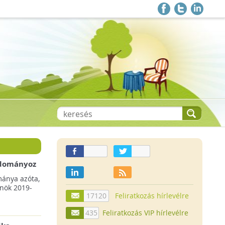
 adományoz
a csökkenő
mánya azóta,
lnök 2019-
17120
Feliratkozás hírlevélre
435
Feliratkozás VIP hírlevélre