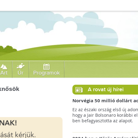
Art
Űr
Programok
eknősök
A rovat új hírei
Norvégia 50 millió dollárt
a brazil Amazonas-alapnak 
Ez az északi ország első új ado
erdőirtás miatt
hogy a Jair Bolsonaro korábbi e
ben befagyasztotta az alapot.