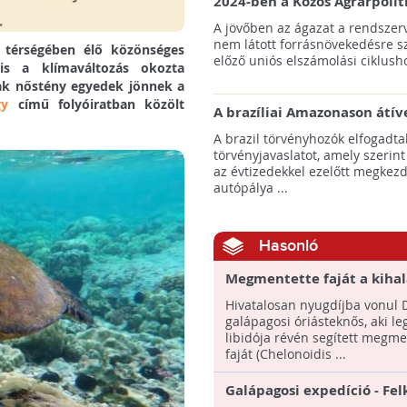
2024-ben a Közös Agrárpolit
keretein belül az erdőtelepí
A jövőben az ágazat a rendszerv
pályázatok az elsők között n
nem látott forrásnövekedésre s
i térségében élő közönséges
majd meg
előző uniós elszámolási ciklusho
nis a klímaváltozás okozta
ak nőstény egyedek jönnek a
gy
című folyóiratban közölt
A brazíliai Amazonason átív
autópálya robbanásszerű ill
A brazil törvényhozók elfogadta
erdőirtást indíthat el
törvényjavaslatot, amely szerint
az évtizedekkel ezelőtt megkezd
autópálya ...
Hasonló
Megmentette faját a kihal
nyugdíjba vonul Diego, a
Hivatalosan nyugdíjba vonul D
galápagosi óriásteknős
galápagosi óriásteknős, aki l
libidója révén segített megm
faját (Chelonoidis ...
Galápagosi expedíció - Fel