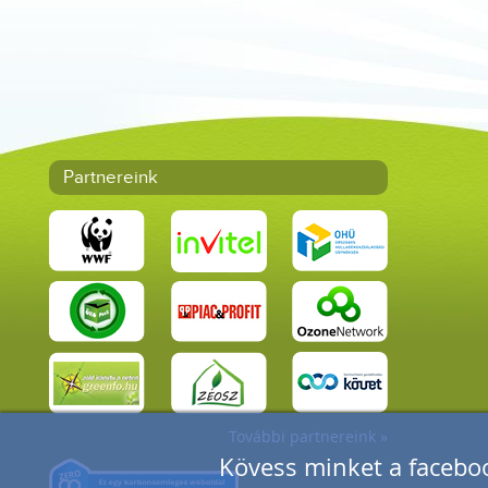
Partnereink
További partnereink »
Kövess minket a faceboo