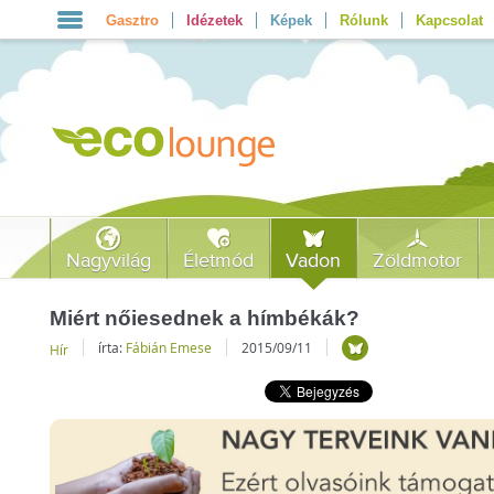
Gasztro
Idézetek
Képek
Rólunk
Kapcsolat
Nagyvilág
Életmód
Vadon
Zöldmotor
Miért nőiesednek a hímbékák?
írta:
Fábián Emese
2015/09/11
Hír