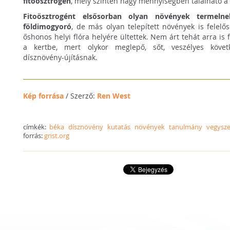
fitoösztrogén
, mely szintén nagy mennyiségben található a 
Fitoösztrogént elsősorban olyan növények termel
földimogyoró
, de más olyan telepített növények is felelő
őshonos helyi flóra helyére ültettek. Nem árt tehát arra is 
a kertbe, mert olykor meglepő, sőt, veszélyes követ
dísznövény-újításnak.
Kép forrása
/ Szerző:
Ren West
címkék:
béka
dísznövény
kutatás
növények
tanulmány
vegysz
forrás:
grist.org