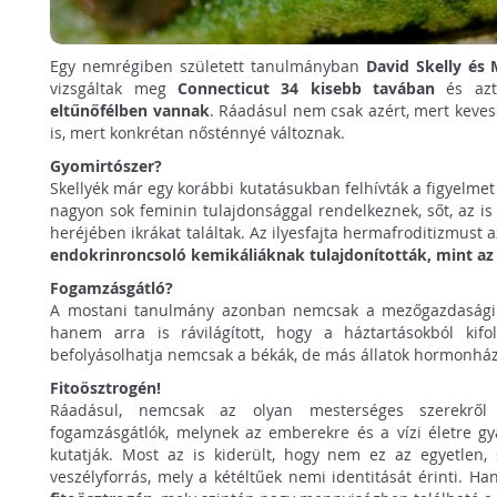
Egy nemrégiben született tanulmányban
David Skelly és
vizsgáltak meg
Connecticut 34 kisebb tavában
és azt
eltűnőfélben vannak
. Ráadásul nem csak azért, mert keve
is, mert konkrétan nősténnyé változnak.
Gyomirtószer?
Skellyék már egy korábbi kutatásukban felhívták a figyelmet
nagyon sok feminin tulajdonsággal rendelkeznek, sőt, az is 
heréjében ikrákat találtak. Az ilyesfajta hermafroditizmust
endokrinroncsoló kemikáliáknak tulajdonították, mint az
Fogamzásgátló?
A mostani tanulmány azonban nemcsak a mezőgazdasági v
hanem arra is rávilágított, hogy a háztartásokból kifol
befolyásolhatja nemcsak a békák, de más állatok hormonházt
Fitoösztrogén!
Ráadásul, nemcsak az olyan mesterséges szerekrő
fogamzásgátlók, melynek az emberekre és a vízi életre gy
kutatják. Most az is kiderült, hogy nem ez az egyetlen,
veszélyforrás, mely a kétéltűek nemi identitását érinti. 