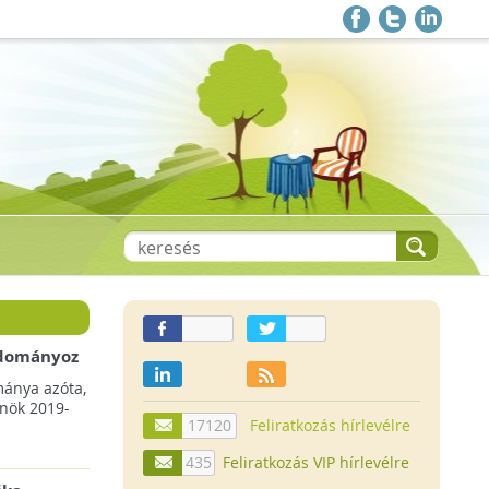
 adományoz
a csökkenő
mánya azóta,
lnök 2019-
17120
Feliratkozás hírlevélre
435
Feliratkozás VIP hírlevélre