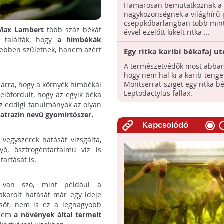
előtt: bemutatkoznak a ba
Hamarosan bemutatkoznak a
vakgőték
nagyközönségnek a világhírű 
cseppkőbarlangban több min
 Max Lambert
több száz békát
évvel ezelőtt kikelt ritka ...
 találták, hogy
a hímbékák
sebben születnek, hanem azért
Egy ritka karibi békafaj ut
túlélőjének "randevúját"
A természetvédők most abban
szervezték meg
hogy nem hal ki a karib-tenge
Montserrat-sziget egy ritka bé
 arra, hogy a környék hímbékái
Leptodactylus fallax.
előfordult, hogy az egyik béka
 az eddigi tanulmányok az olyan
 atrazin nevű gyomirtószer.
Kapcsolódó
egyszerek hatását vizsgálta,
yó, ösztrogéntartalmú víz is
artását is.
l van szó, mint például a
akorolt hatását már egy ideje
 sőt, nem is ez a legnagyobb
Hanem
a növények által termelt