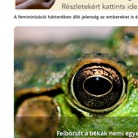
A femininizáció hátterében álló jelenség az embereket is é
Felborult a békák nemi egy