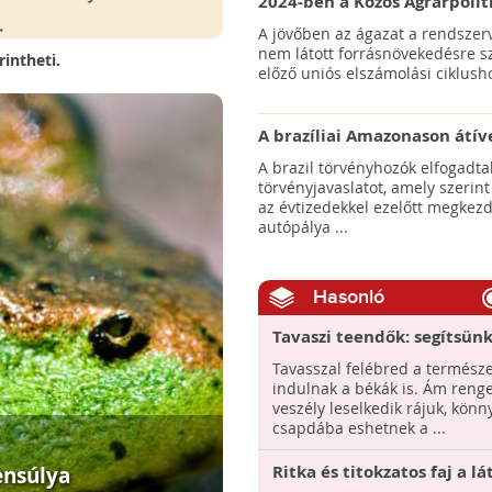
2024-ben a Közös Agrárpolit
keretein belül az erdőtelepí
A jövőben az ágazat a rendszerv
pályázatok az elsők között n
nem látott forrásnövekedésre s
rintheti.
majd meg
előző uniós elszámolási ciklusho
A brazíliai Amazonason átív
autópálya robbanásszerű ill
A brazil törvényhozók elfogadta
erdőirtást indíthat el
törvényjavaslatot, amely szerint
az évtizedekkel ezelőtt megkezd
autópálya ...
Hasonló
Tavaszi teendők: segítsünk
csapdába esett békáknak!
Tavasszal felébred a természe
indulnak a békák is. Ám reng
veszély leselkedik rájuk, könn
csapdába eshetnek a ...
Ritka és titokzatos faj a l
ensúlya