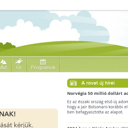
Art
Űr
Programok
A rovat új hírei
Norvégia 50 millió dollárt
a brazil Amazonas-alapnak 
Ez az északi ország első új ado
erdőirtás miatt
hogy a Jair Bolsonaro korábbi e
ben befagyasztotta az alapot.