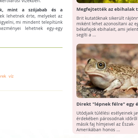
kertvárosi vizekben.
Megfejtették az ebihalak t
nek, mint a szójabab és a
Védett fajok megmentésé
sek lehetnek érte, melyeket az
Brit kutatóknak sikerült rájön
segítheti a felfedezés
figyelni, mi mindent telepítünk
miként lehet azonosítani az e
kezményei lehetnek egy-egy
békafajok ebihalait, ami jelen
segíti a ...
erek
víz
Direkt "lépnek félre" egy 
amerikai békafaj nősténye
Utódjaik túlélési esélyeinek ja
hímjeivel
érdekében párosodnak időről 
másik faj hímjeivel az Észak-
Amerikában honos ...