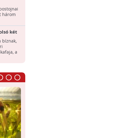
rlangi
Néha az lehet az érzésünk, hogy az
postojnai
űrlények köztünk élnek.
t három
olsó két
Egyedi módon hozza világra
utódait
 bíznak,
Egyedülálló módon hozza világra
ri
utódait egy újonnan azonosított békafaj
kafaja, a
Indonéziában.