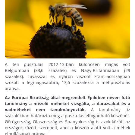
A téli pusztulás 2012-13-ban különösen magas volt
Belgiumban (33,6 százalék) és Nagy-Britanniában (29
százalék). Tavasszal és nyáron viszont Franciaországban
szökött a legmagasabbra, 13,6 százalékra a méhpusztulás
aránya.
Az Európai Bizottság által megrendelt Epilobee néven futó
tanulmány a mézelő méheket vizsgálta, a darazsakat és a
vadméheket nem tanulmányozták.
A tanulmány tíz
százalékban határozta meg a pusztulás elfogadható küszöbét.
Görögország, Olaszország és Spanyolország is azok között az
országok között szerepelt, ahol a küszöb alatti volt a méhek
elhullásának aránya.