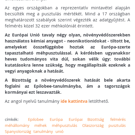
Az egyes országokban a reprezentatív mintavétel alapján
becsülték meg a pusztulás mértékét. Mind a 17 országban
meghatározott szabályok szerint végezték az adatgyűjtést. A
felmérés közel 32 ezer méhkolóniát érintett.
Az Európai Unió tavaly négy olyan, növényvédőszerekben
használatos kémiai anyagot - neonikotionidokat - tiltott be,
amelyeket összefüggésbe hoztak az Európa-szerte
tapasztalható méhpusztulással. A kérdésben ugyanakkor
heves tudományos vita dúl, sokan vélik úgy: további
kutatásokra lenne szükség, hogy megállapítsák ezeknek a
vegyi anyagoknak a hatását.
A Bizottság a növényvédőszerek hatását bele akarta
foglalni az Epilobee-tanulmányba, ám a tagországok
kormányai ezt leszavazták.
Az angol nyelvű tanulmány
ide kattintva
letölthető.
címkék:
Epilobee
Európa
Európai Bizottság
felmérés
méhállomány
méhek
méhpusztulás
Olaszország
pusztulás
Spanyolország
tanulmány
unió