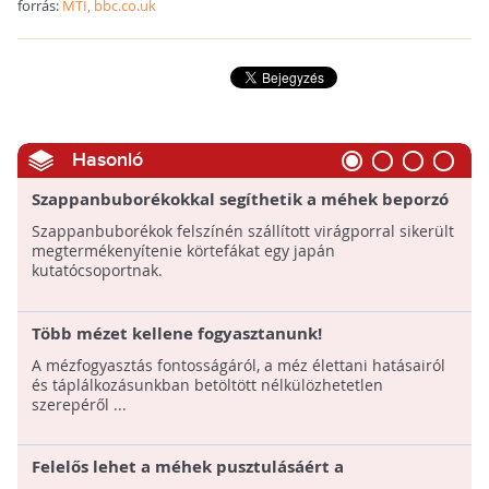
forrás:
MTI, bbc.co.uk
Hasonló
Szappanbuborékokkal segíthetik a méhek beporzó
munkáját a jövőben
Szappanbuborékok felszínén szállított virágporral sikerült
megtermékenyítenie körtefákat egy japán
kutatócsoportnak.
Több mézet kellene fogyasztanunk!
A mézfogyasztás fontosságáról, a méz élettani hatásairól
és táplálkozásunkban betöltött nélkülözhetetlen
szerepéről ...
Felelős lehet a méhek pusztulásáért a
legelterjedtebb gyomirtó, a glifozát