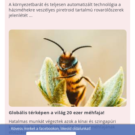
jelenlétének kimutatására fejlesztettek ki
A környezetbarát és teljesen automatizált technológia a
hatékony módszert
háziméhekre veszélyes piretroid tartalmú rovarölőszerek
jelenlétét ...
Globális térképen a világ 20 ezer méhfaja!
Hatalmas munkát végeztek azok a kínai és szingapúri
kutatók, akik elkészítették a világ 20 ezer méhfajának
Kövess minket a facebookon, likeold oldalunkat!
eloszlását ...