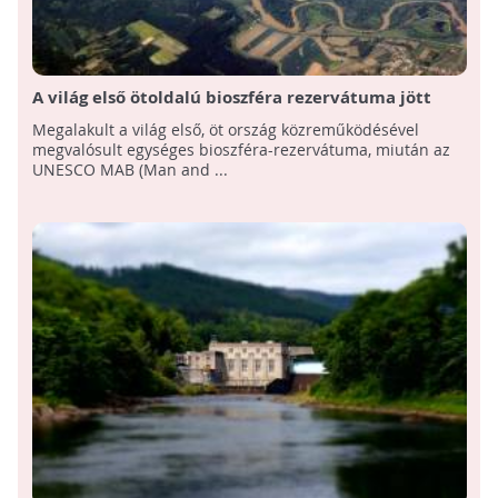
A világ első ötoldalú bioszféra rezervátuma jött
létre Magyarország részvételével
Megalakult a világ első, öt ország közreműködésével
megvalósult egységes bioszféra-rezervátuma, miután az
UNESCO MAB (Man and ...