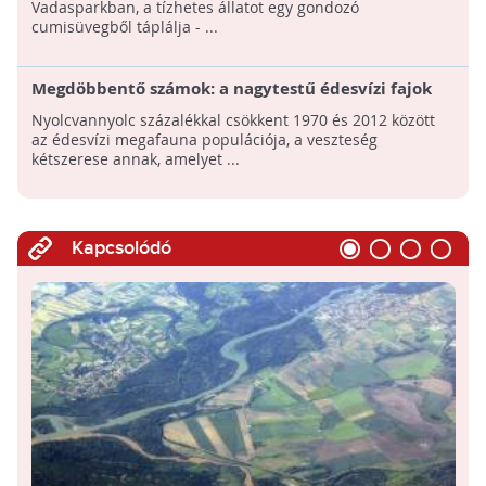
Vadasparkban, a tízhetes állatot egy gondozó
cumisüvegből táplálja - ...
Megdöbbentő számok: a nagytestű édesvízi fajok
88 százaléka eltűnt az elmúlt 50 év alatt!
Nyolcvannyolc százalékkal csökkent 1970 és 2012 között
az édesvízi megafauna populációja, a veszteség
kétszerese annak, amelyet ...
Kapcsolódó