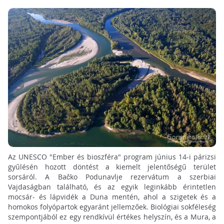
Az UNESCO "Ember és bioszféra" program június 14-i párizsi
gyűlésén hozott döntést a kiemelt jelentőségű terület
sorsáról. A Bačko Podunavlje rezervátum a szerbiai
Vajdaságban található, és az egyik leginkább érintetlen
mocsár- és lápvidék a Duna mentén, ahol a szigetek és a
homokos folyópartok egyaránt jellemzőek. Biológiai sokféleség
szempontjából ez egy rendkívül értékes helyszín, és a Mura, a