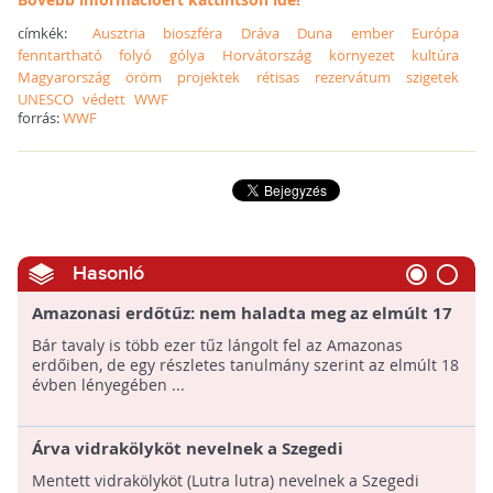
címkék:
Ausztria
bioszféra
Dráva
Duna
ember
Európa
fenntartható
folyó
gólya
Horvátország
környezet
kultúra
Magyarország
öröm
projektek
rétisas
rezervátum
szigetek
UNESCO
védett
WWF
forrás:
WWF
Hasonló
Amazonasi erdőtűz: nem haladta meg az elmúlt 17
év átlagát az erdők pusztulásának mértéke
Bár tavaly is több ezer tűz lángolt fel az Amazonas
erdőiben, de egy részletes tanulmány szerint az elmúlt 18
évben lényegében ...
Árva vidrakölyköt nevelnek a Szegedi
Vadasparkban
Mentett vidrakölyköt (Lutra lutra) nevelnek a Szegedi