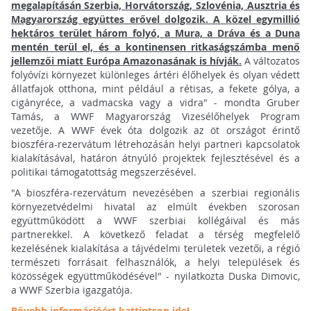
megalapításán Szerbia, Horvátország, Szlovénia, Ausztria és
Magyarország együttes erővel dolgozik. A közel egymillió
hektáros terület három folyó, a Mura, a Dráva és a Duna
mentén terül el, és a kontinensen ritkaságszámba menő
jellemzői miatt Európa Amazonasának is hívják.
A változatos
folyóvízi környezet különleges ártéri élőhelyek és olyan védett
állatfajok otthona, mint például a rétisas, a fekete gólya, a
cigányréce, a vadmacska vagy a vidra" - mondta Gruber
Tamás, a WWF Magyarország Vizesélőhelyek Program
vezetője. A WWF évek óta dolgozik az öt országot érintő
bioszféra-rezervátum létrehozásán helyi partneri kapcsolatok
kialakításával, határon átnyúló projektek fejlesztésével és a
politikai támogatottság megszerzésével.
"A bioszféra-rezervátum nevezésében a szerbiai regionális
környezetvédelmi hivatal az elmúlt években szorosan
együttműködött a WWF szerbiai kollégáival és más
partnerekkel. A következő feladat a térség megfelelő
kezelésének kialakítása a tájvédelmi területek vezetői, a régió
természeti forrásait felhasználók, a helyi települések és
közösségek együttműködésével" - nyilatkozta Duska Dimovic,
a WWF Szerbia igazgatója.
Bővebb információért kattintson ide!