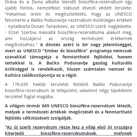
Dráva és a Duna alkotta leendő bioszféra-rezervátum egy
újabb fontos, nemzetközi státuszt élvező védett területe.
"Hatalmas öröm és megtiszteltetés, hogy az UNESCO
felismerte a Bačko Podunavlje rezervátum különleges értékeit
- nyilatkozta Dusan Tanaskovic, az UNESCO szerb nagykövete.
- Ezzel Szerbia második bioszféra-rezervátuma alakult meg,
ami hozzájárul az ország természeti értékeinek
megőrzéséhez."
A döntés azért is bír nagy jelentőséggel,
mert az UNESCO "Ember és bioszféra" programja nemcsak
szavakkal támogatja a fenntartható fejlődést, hanem
tettekkel is. A Bačko Podunavlje gazdag kulturális
örökséggel is rendelkezik, hiszen számtalan nemzet és
kultúra találkozópontja ez a régió.
A 176.635 hektár területet felölelő Bačko Podunavlje
bioszféra-rezervátum öt települést, valamint négy tájvédelmi
területet foglal magába.
A világon immár 669 UNESCO bioszféra-rezervátum létezik,
melyek a természeti értékek megőrzését és a fenntartható
fejlődés célkitűzéseit szolgálják.
"
Az új szerb rezervátum része lesz a világ első öt országra
kiterjedő bioszféra-rezervátumának, melynek