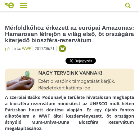
Mérföldkőhöz érkezett az európai Amazonas:
Hamarosan létrejön a világ első, öt országára
kiterjedő bioszféra-rezervátum
írta:
WWF
2017/06/21
Hír
A szerbiai Bačko Podunavlje területe hivatalosan megkapta
a bioszféra-rezervátum minősítést az UNESCO múlt héten
Párizsban hozott döntése alapján. Ez egy újabb fontos
alkotóelem a WWF által kezdeményezett, öt országon
átnyúló Mura-Dráva-Duna Bioszféra Rezervátum
megalapításához.