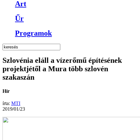
Art
Űr
Programok
Szlovénia eláll a vízerőmű építésének
projektjétől a Mura több szlovén
szakaszán
Hír
írta:
MTI
2019/01/23