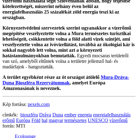
vízerőmű használata segít Szlovéniának abban, hogy teljesítse
kötelezettségét, miszerint néhány éven belül az
energiafelhasználás 25 százalékát zöld energia teszi ki az
országban.
Környezetvédelmi szervezetek szerint ugyanakkor a vízerőmű
megépítése veszélyeztette volna a Mura természetes turisztikai
lehetőségeit, csökkentette volna a föld alatti vizek szintjét, ami
veszélyeztette volna az ivóvízellátást, továbbá az ökológiai kár is
sokkal nagyobb lett volna, mint azt a környezeti
hatástanulmányokban bemutatták.
Egyedi mocsaras területről
van szó, amelyből eltűntek volna a területre jellemző hal- és
madárfajok - hangoztatták.
A terület egyébként része az öt országot átölelő
Mura-Dráva-
Duna Bioszféra Rezervátumnak
, amelyet Európa
Amazonasának is neveznek.
Kép forrása:
pexels.com
címkék:
bioszféra
Dráva
Duna
ember
energia
energiafelhasználás
erőmű
Európa
Föld
hal
magyar
természetes
UNESCO
vízerőmű
forrás:
MTI
Ecolounge