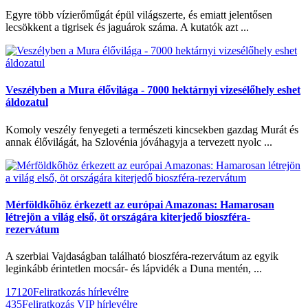
Egyre több vízierőműgát épül világszerte, és emiatt jelentősen
lecsökkent a tigrisek és jaguárok száma. A kutatók azt ...
Veszélyben a Mura élővilága - 7000 hektárnyi vizesélőhely eshet
áldozatul
Komoly veszély fenyegeti a természeti kincsekben gazdag Murát és
annak élővilágát, ha Szlovénia jóváhagyja a tervezett nyolc ...
Mérföldkőhöz érkezett az európai Amazonas: Hamarosan
létrejön a világ első, öt országára kiterjedő bioszféra-
rezervátum
A szerbiai Vajdaságban található bioszféra-rezervátum az egyik
leginkább érintetlen mocsár- és lápvidék a Duna mentén, ...
17120
Feliratkozás hírlevélre
435
Feliratkozás VIP hírlevélre