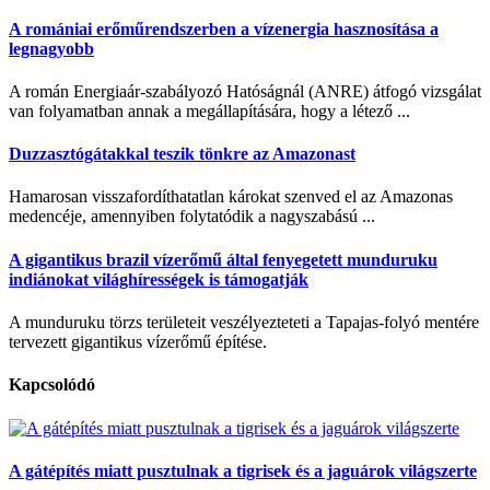
A romániai erőműrendszerben a vízenergia hasznosítása a
legnagyobb
A román Energiaár-szabályozó Hatóságnál (ANRE) átfogó vizsgálat
van folyamatban annak a megállapítására, hogy a létező ...
Duzzasztógátakkal teszik tönkre az Amazonast
Hamarosan visszafordíthatatlan károkat szenved el az Amazonas
medencéje, amennyiben folytatódik a nagyszabású ...
A gigantikus brazil vízerőmű által fenyegetett munduruku
indiánokat világhírességek is támogatják
A munduruku törzs területeit veszélyezteteti a Tapajas-folyó mentére
tervezett gigantikus vízerőmű építése.
Kapcsolódó
A gátépítés miatt pusztulnak a tigrisek és a jaguárok világszerte