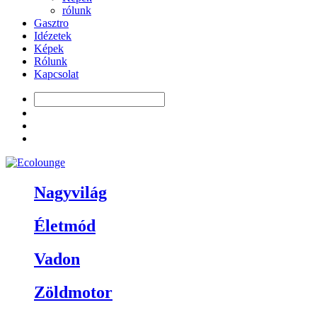
rólunk
Gasztro
Idézetek
Képek
Rólunk
Kapcsolat
Nagyvilág
Életmód
Vadon
Zöldmotor