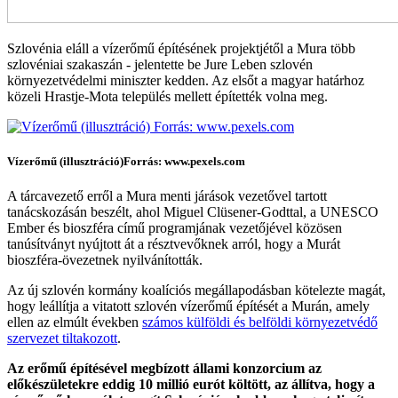
Szlovénia eláll a vízerőmű építésének projektjétől a Mura több
szlovéniai szakaszán - jelentette be Jure Leben szlovén
környezetvédelmi miniszter kedden. Az elsőt a magyar határhoz
közeli Hrastje-Mota település mellett építették volna meg.
Vízerőmű (illusztráció)
Forrás: www.pexels.com
A tárcavezető erről a Mura menti járások vezetővel tartott
tanácskozásán beszélt, ahol Miguel Clüsener-Godttal, a UNESCO
Ember és bioszféra című programjának vezetőjével közösen
tanúsítványt nyújtott át a résztvevőknek arról, hogy a Murát
bioszféra-övezetnek nyilvánították.
Az új szlovén kormány koalíciós megállapodásban kötelezte magát,
hogy leállítja a vitatott szlovén vízerőmű építését a Murán, amely
ellen az elmúlt években
számos külföldi és belföldi környezetvédő
szervezet tiltakozott
.
Az erőmű építésével megbízott állami konzorcium az
előkészületekre eddig 10 millió eurót költött, az állítva, hogy a