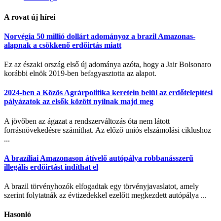
A rovat új hírei
Norvégia 50 millió dollárt adományoz a brazil Amazonas-
alapnak a csökkenő erdőirtás miatt
Ez az északi ország első új adománya azóta, hogy a Jair Bolsonaro
korábbi elnök 2019-ben befagyasztotta az alapot.
2024-ben a Közös Agrárpolitika keretein belül az erdőtelepítési
pályázatok az elsők között nyílnak majd meg
A jövőben az ágazat a rendszerváltozás óta nem látott
forrásnövekedésre számíthat. Az előző uniós elszámolási ciklushoz
...
A brazíliai Amazonason átívelő autópálya robbanásszerű
illegális erdőirtást indíthat el
A brazil törvényhozók elfogadtak egy törvényjavaslatot, amely
szerint folytatnák az évtizedekkel ezelőtt megkezdett autópálya ...
Hasonló