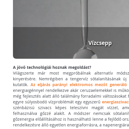
Vízcsepp
A jövő technológiái hoznak megoldást?
Világszerte már most megpróbálnak alternatív módsze
kinyerésére. Nemrégiben a tengervíz sótalanításának új te
kutatók.
Az eljárás parányi elektromos mezőt generáló 
energiaigénnyel rendelkezve akár ceruzaelemekkel is működ
még fejlesztés alatt álló találmány forradalmi változásokat 
egyre súlyosbodó vízproblémát egy egyszerű
energiaszivac
szénbázisú szivacs képes teleszívni magát vízzel, a
felhasználva gőzzé alakít. A módszer nemcsak sótalanít
gőzenergia előállításához is használható lenne a fejlődő or
rendelkezésre álló egyetlen energiaforrásra, a napenergiár