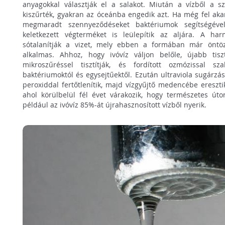
anyagokkal választják el a salakot. Miután a vízből a s
kiszűrték, gyakran az óceánba engedik azt. Ha még fel aka
megmaradt szennyeződéseket baktériumok segítségével
keletkezett végterméket is leülepítik az aljára. A ha
sótalanítják a vizet, mely ebben a formában már öntöz
alkalmas. Ahhoz, hogy ivóvíz váljon belőle, újabb tiszt
mikroszűréssel tisztítják, és fordított ozmózissal sz
baktériumoktól és egysejtűektől. Ezután ultraviola sugárzá
peroxiddal fertőtlenítik, majd vízgyűjtő medencébe eresztik, 
ahol körülbelül fél évet várakozik, hogy természetes úto
például az ivóvíz 85%-át újrahasznosított vízből nyerik.