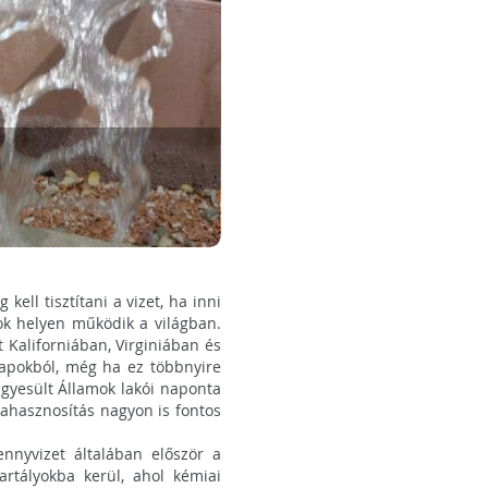
ell tisztítani a vizet, ha inni
sok helyen működik a világban.
 Kaliforniában, Virginiában és
csapokból, még ha ez többnyire
 Egyesült Államok lakói naponta
jrahasznosítás nagyon is fontos
ennyvizet általában először a
artályokba kerül, ahol kémiai