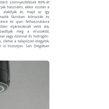
zilárd szennyeződések 80%-át
rják használni, akkor ezután a
 alakítják át, majd az így
rmadik fázisban klórozzák és
ésre és ipari felhasználásra
ítási eljárásoknak vetik alá,
abadítják meg a vírusoktól,
ssal vagy ózonnal és hidrogén-
illetve a talajvízzel elegyítik,
n is tisztuljon. San Diegóban