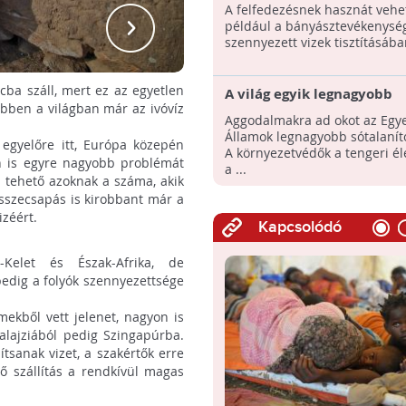
Környezetbarát víztisztító
A felfedezésnek hasznát vehe
belőle
például a bányásztevékenység
szennyezett vizek tisztításába
cba száll, mert ez az egyetlen
A világ egyik legnagyobb
ebben a világban már az ivóvíz
sótalanítója 190 millió lit
Aggodalmakra ad okot az Egye
ivóvizet állít elő naponta.
Államok legnagyobb sótalaní
egyelőre itt, Európa közepén
vannak hátulütői
A környezetvédők a tengeri éle
an is egyre nagyobb problémát
a ...
a tehető azoknak a száma, akik
sszecsapás is kirobbant már a
izéért.
Kapcsolódó
-Kelet és Észak-Afrika, de
pedig a folyók szennyezettsége
lmekből vett jelenet, nagyon is
Malajziából pedig Szingapúrba.
ítsanak vizet, a szakértők erre
ő szállítás a rendkívül magas