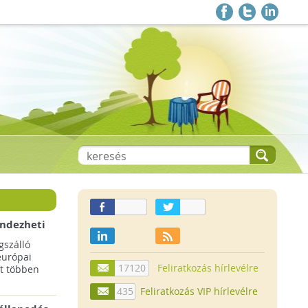
endezheti
t
szálló
európai
17120
Feliratkozás hírlevélre
t többen
435
Feliratkozás VIP hírlevélre