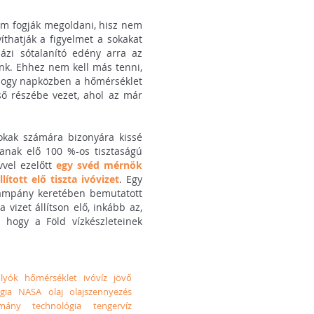
em fogják megoldani, hisz nem
íthatják a figyelmet a sokakat
házi sótalanító edény arra az
ünk. Ehhez nem kell más tenni,
 ahogy napközben a hőmérséklet
ső részébe vezet, ahol az már
sokak számára bizonyára kissé
lítanak elő 100 %-os tisztaságú
vvel ezelőtt
egy svéd mérnök
ított elő tiszta ivóvizet
. Egy
 kampány keretében bemutatott
vizet állítson elő, inkább az,
, hogy a Föld vízkészleteinek
olyók
hőmérséklet
ivóvíz
jövő
gia
NASA
olaj
olajszennyezés
lmány
technológia
tengervíz