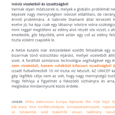
Ivóvíz vizeletből és izzadtságból
Vannak olyan módszerek is, melyek a globális problémát n
képesek nagy mennyiségben ivóvizet előállítani, de ráirány
érintő problémára. A Gabriele Diamanti által tervezett 
esetre jó, ha épp csak egy lábasnyi ivóvízre volna szükség
mint reggel megtölteni az edény alsó részét sós vízzel, s
emelkedik, gőz képződik, amit aztán egy cső az edény fel
tiszta vízként csapódik le.
A NASA kutatói már évtizedekkel ezelőtt feltaláltak egy 
bizarrnak tűnő víztisztítási eljárást, mellyel vizeletből ál
vizet. A fordított ozmózisos technológia segítségével egy é
nem vizeletből, hanem ruhákból kifacsart izzadtságból áll
izzadt futballmezből 10 ml tiszta víz készült. AZ UNICEF
gép legfőbb célja nem az volt, hogy nagy mennyiségű tiszta 
hogy felhívja a figyelmet a fokozódó vízhiányra és arra
megóvása mindannyiunk közös érdeke.
címkék:
Afrika
elektromos
Európa
fejlesztés
film
Föld
folyó
f
kék arany
Kína
konfliktushelyzet
környezetszennyezés
napener
só
Sótalanítás
svéd
Szakértők
szivacs
találmány
tanu