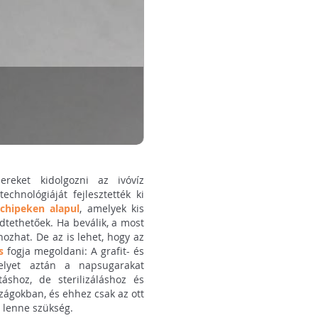
reket kidolgozni az ivóvíz
chnológiáját fejlesztették ki
chipeken alapul
, amelyek kis
tethetőek. Ha beválik, a most
hozhat. De az is lehet, hogy az
s
fogja megoldani: A grafit- és
melyet aztán a napsugarakat
áshoz, de sterilizáláshoz és
szágokban, és ehhez csak az ott
a lenne szükség.