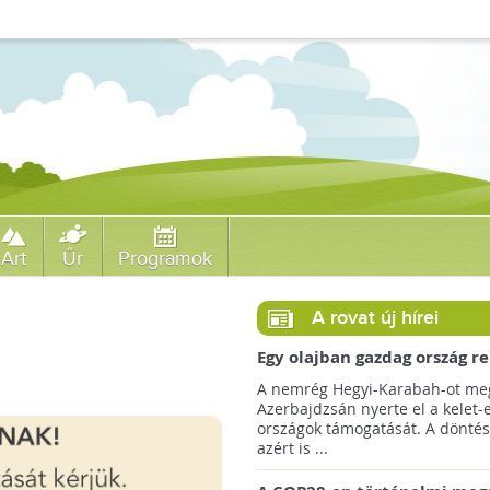
Art
Űr
Programok
A rovat új hírei
Egy olajban gazdag ország r
jövőre a COP29 klímacsúcso
A nemrég Hegyi-Karabah-ot meg
Azerbajdzsán nyerte el a kelet-
országok támogatását. A döntés
azért is ...