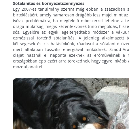
Sótalanítás és környezetszennyezés
Egy 2007-es tanulmány szerint még ebben a században s
birtoklásáért, amely hamarosan drágább lesz majd, mint az
ivóvíz problémákra, ha megfelelő módszerrel lehetne a ten
drága mulatság, mégis kézenfekvőnek tűnő megoldás, hiszen
sós. Egyelőre az egyik legelterjedtebb módszer a vákuumd
ozmózissal történő sótalanítás. A jelenleg alkalmazott
költségesek és kis hatásfokúak, ráadásul a sótalanító üz
mert általában fosszilis energiával működnek; Szaúd-Ará
olajat használ el naponta ezeknek az erőműveknek a 
országokban épp ezért arra törekednek, hogy egyre inkább 
mozduljanak el.