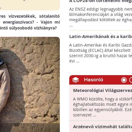
A COP28-on történelmi meg
született! - Összefoglaló az 
Az ENSZ eddigi legnagyobb nem
klímacsúcsáról
klímakonferenciáján a világ veze
res vízvezetékek, sótalanító
megállapodást kötöttek az éghaj
 energiaszivacs? - Vajon mi
...
intő súlyosbodó vízhiányra?
Latin-Amerikának és a karib
térségnek növelniük kell ki
A Latin-Amerikai és Karibi Gazd
az éghajlatvédelmi célok el
Bizottság (ECLAC) által készített
szerint 2030-ig a bruttó hazai 
évi ...
Hasonló
Meteorológiai Világszervez
globális vízkörforgás egye
A WMO közölte, hogy a vízkör
kibillenőben van!
éghajlatváltozás miatt egyre 
kibillen az egyensúlyából. Ezé
szervezet ...
Arzénevő vízimohát találta