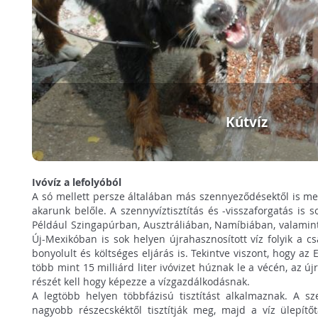
Kútvíz
Ivóvíz a lefolyóból
A só mellett persze általában más szennyeződésektől is meg k
akarunk belőle. A szennyvíztisztítás és -visszaforgatás is 
Például Szingapúrban, Ausztráliában, Namíbiában, valamint
Új-Mexikóban is sok helyen újrahasznosított víz folyik a 
bonyolult és költséges eljárás is. Tekintve viszont, hogy az
több mint 15 milliárd liter ivóvizet húznak le a vécén, az ú
részét kell hogy képezze a vízgazdálkodásnak.
A legtöbb helyen többfázisú tisztítást alkalmaznak. A sz
nagyobb részecskéktől tisztítják meg, majd a víz ülepítőt