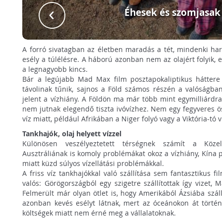
Éhesek és szomjasak
A forró sivatagban az életben maradás a tét, mindenki har
esély a túlélésre. A háború azonban nem az olajért folyik, 
a legnagyobb kincs.
Bár a legújabb Mad Max film posztapokaliptikus háttere 
távolinak tűnik, sajnos a Föld számos részén a valóságb
jelent a vízhiány. A Földön ma már több mint egymilliárdr
nem jutnak elegendő tiszta ivóvízhez. Nem egy fegyveres ö
víz miatt, például Afrikában a Niger folyó vagy a Viktória-tó v
Tankhajók, olaj helyett vízzel
Különösen veszélyeztetett térségnek számít a Közel
Ausztráliának is komoly problémákat okoz a vízhiány, Kína 
miatt küzd súlyos vízellátási problémákkal.
A friss víz tankhajókkal való szállítása sem fantasztikus fi
valós: Görögországból egy szigetre szállítottak így vizet, 
Felmerült már olyan ötlet is, hogy Amerikából Ázsiába száll
azonban kevés esélyt látnak, mert az óceánokon át történ
költségek miatt nem érné meg a vállalatoknak.