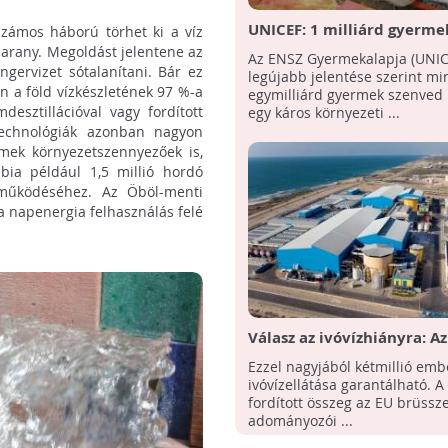
UNICEF: 1 milliárd gyerme
zámos háború törhet ki a víz
veszélyeztet a klímaválto
 arany. Megoldást jelentene az
Az ENSZ Gyermekalapja (UNIC
gervizet sótalanítani. Bár ez
legújabb jelentése szerint mi
 a föld vízkészletének 97 %-a
egymilliárd gyermek szenved 
esztillációval vagy fordított
egy káros környezeti ...
 technológiák azonban nagyon
emek környezetszennyezőek is,
bia például 1,5 millió hordó
működéséhez. Az Öböl-menti
a napenergia felhasználás felé
Válasz az ivóvízhiányra: Az
sótalanító üzemet épít a G
Ezzel nagyjából kétmillió emb
övezetben
ivóvízellátása garantálható. A
fordított összeg az EU brüssze
adományozói ...