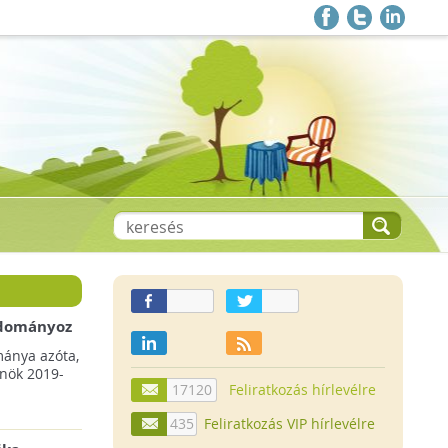
 adományoz
a csökkenő
mánya azóta,
lnök 2019-
17120
Feliratkozás hírlevélre
435
Feliratkozás VIP hírlevélre