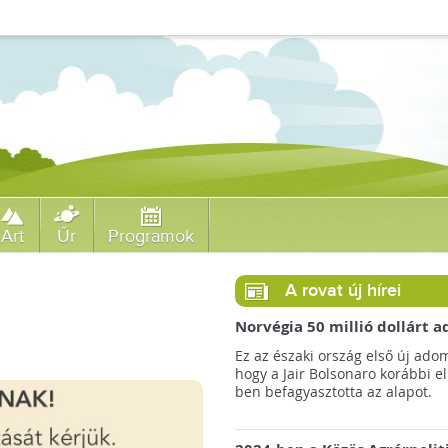
Art
Űr
Programok
A rovat új hírei
Norvégia 50 millió dollárt
a brazil Amazonas-alapnak 
Ez az északi ország első új ado
erdőirtás miatt
hogy a Jair Bolsonaro korábbi e
ben befagyasztotta az alapot.