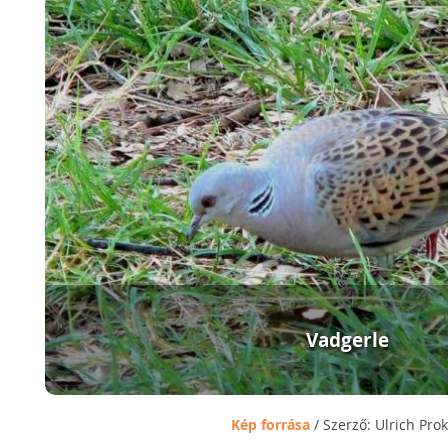
Vadgerle
Kép forrása
/ Szerző: Ulrich Pro