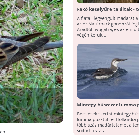
Fakó keselyűre találtak - 
70 éve tűnt el Romániából
A fiatal, legyengült madarat 
ártér Natúrpark gondozói fog
Aradtól nyugatra, és az elmúlt
végén került ...
Mintegy húszezer lumma p
el Hollandia partjainál
Becslések szerint mintegy hú
lumma pusztult el Hollandia p
több száz madártetemet a te
sodort a víz, a ...
kop