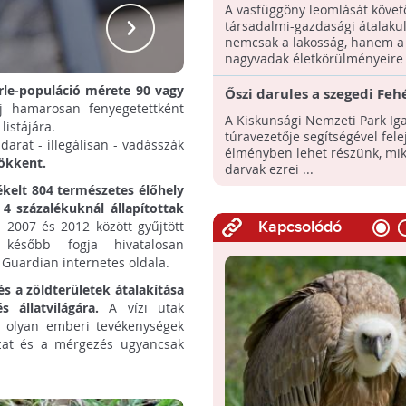
rendszerváltást
A vasfüggöny leomlását követ
társadalmi-gazdasági átalaku
nemcsak a lakosság, hanem a
nagyvadak életkörülményeire i
rle-populáció mérete 90 vagy
Őszi darules a szegedi Feh
j hamarosan fenyegetettként
A Kiskunsági Nemzeti Park Ig
listájára.
túravezetője segítségével fele
arat - illegálisan - vadásszák
élményben lehet részünk, mi
sökkent.
darvak ezrei ...
ékelt
804 természetes élőhely
4 százalékuknál állapítottak
 2007 és 2012 között gyűjtött
Kapcsolódó
 később fogja hivatalosan
 Guardian internetes oldala.
s a zöldterületek átalakítása
 állatvilágára.
A vízi utak
az olyan emberi tevékenységek
ászat és a mérgezés ugyancsak