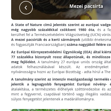
Mezei pacsirta
A State of Nature című jelentés szerint
az európai vadge
még nagyobb százalékkal csökkent 1980 óta
, és a fa
kerülhet fel a Természetvédelmi Világszövetség (IUCN) vörös 
A mezei pacsirták és a kerti sármányok
(utóbbi énekesmad
és fogyasztják Franciaországban)
száma nagyjából felére c
Az Európai Környezetvédelmi Ügynökség (EEA) által kiért
77 százaléka bizonyult rossz állapotúnak, és mindössze 
meg fejlődést.
A tanulmány 27 európai uniós ország által
adatok felhasználásával készült. Az eredményeket
nyilvánosságra hozni az Európai Bizottság - adta hírül a The
A tanulmány szerint
az intenzív mezőgazdasági termelés é
jelentik a legnagyobb fenyegetést Európai növény- és
átalakítása, a természetes élőhelyek széttöredezése és 
mint a fegyverrel, csapdával történő vagy illegális vad
súlyos fenyegetést jelentenek a madárállományra.