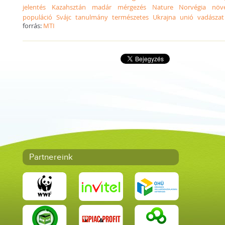
jelentés
Kazahsztán
madár
mérgezés
Nature
Norvégia
növ
populáció
Svájc
tanulmány
természetes
Ukrajna
unió
vadászat
forrás:
MTI
Partnereink