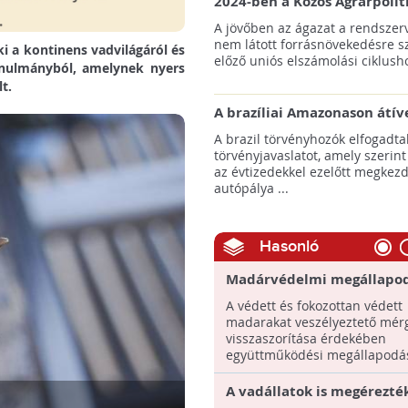
2024-ben a Közös Agrárpolit
keretein belül az erdőtelepí
A jövőben az ágazat a rendszerv
pályázatok az elsők között n
nem látott forrásnövekedésre s
i a kontinens vadvilágáról és
majd meg
előző uniós elszámolási ciklusho
tanulmányból, amelynek nyers
t.
A brazíliai Amazonason átív
autópálya robbanásszerű ill
A brazil törvényhozók elfogadta
erdőirtást indíthat el
törvényjavaslatot, amely szerint
az évtizedekkel ezelőtt megkezd
autópálya ...
Hasonló
Madárvédelmi megállapod
alá a mérgezések visszaszo
A védett és fokozottan védett
madarakat veszélyeztető mér
visszaszorítása érdekében
együttműködési megállapodást
A vadállatok is megérezté