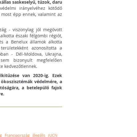
állas saskeselyű, túzok, daru
édelmi irányelvéhez kötődő
r most épp ennek, valamint az
szág - viszonylag jól megóvott
alkotta északi félgömbi régiót,
és a Benelux államok alkotta
 területekként azonosította a
óban - Dél-Moldova, Ukrajna,
sem bizonyult megfelelően
lte kedvezőtlennek.
lkitűzése van 2020-ig. Ezek
z ökoszisztémák védelmére, a
óságára, a betelepülő fajok
re.
g
Franciaország
illegális
IUCN