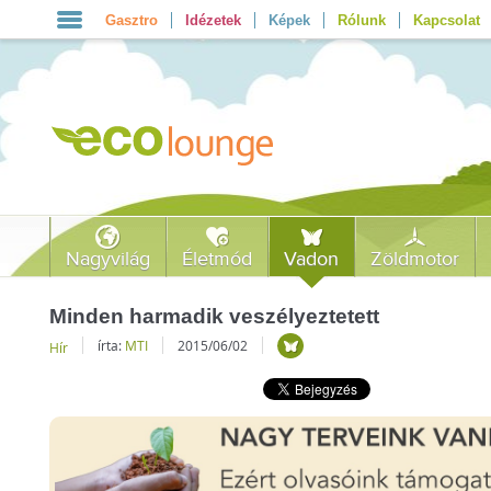
Gasztro
Idézetek
Képek
Rólunk
Kapcsolat
Nagyvilág
Életmód
Vadon
Zöldmotor
Minden harmadik veszélyeztetett
írta:
MTI
2015/06/02
Hír