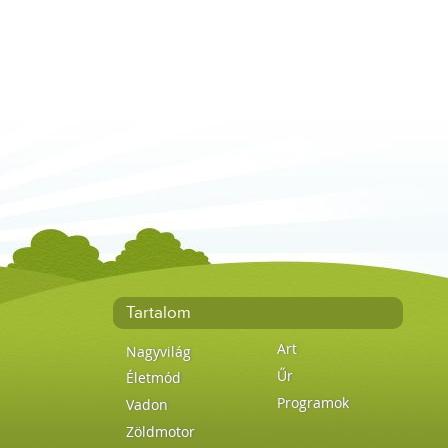
Tartalom
Art
Nagyvilág
Űr
Életmód
Programok
Vadon
Zöldmotor