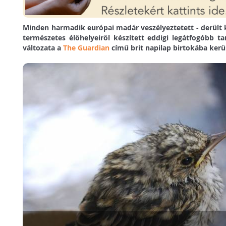
Minden harmadik európai madár veszélyeztetett - derült k
természetes élőhelyeiről készített eddigi legátfogóbb 
változata a
The Guardian
című brit napilap birtokába kerül