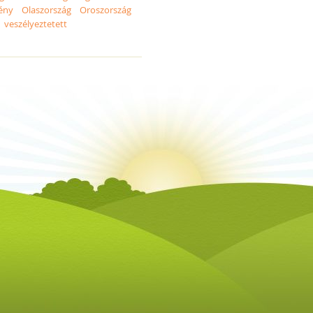
ény
Olaszország
Oroszország
veszélyeztetett