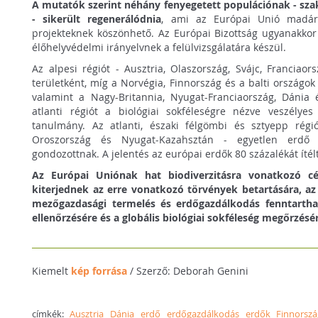
A mutatók szerint
néhány fenyegetett populációnak - szak
- sikerült regenerálódnia
, ami az Európai Unió madárv
projekteknek köszönhető. Az Európai Bizottság ugyanakko
élőhelyvédelmi irányelvnek a felülvizsgálatára készül.
Az alpesi régiót - Ausztria, Olaszország, Svájc, Franciaor
területként, míg a Norvégia, Finnország és a balti országok 
valamint a Nagy-Britannia, Nyugat-Franciaország, Dánia 
atlanti régiót a biológiai sokféleségre nézve veszélyes
tanulmány. Az atlanti, északi félgömbi és sztyepp régi
Oroszország és Nyugat-Kazahsztán - egyetlen erdő 
gondozottnak. A jelentés az európai erdők 80 százalékát íté
Az Európai Uniónak hat biodiverzitásra vonatkozó cé
kiterjednek az erre vonatkozó törvények betartására, a
mezőgazdasági termelés és erdőgazdálkodás fenntarthat
ellenőrzésére és a globális biológiai sokféleség megőrzésé
Kiemelt
kép forrása
/ Szerző: Deborah Genini
címkék:
Ausztria
Dánia
erdő
erdőgazdálkodás
erdők
Finnorszá