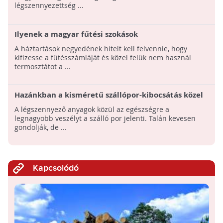
légszennyezettség ...
Ilyenek a magyar fűtési szokások
A háztartások negyedének hitelt kell felvennie, hogy
kifizesse a fűtésszámláját és közel felük nem használ
termosztátot a ...
Hazánkban a kisméretű szállópor-kibocsátás közel
70 %-át a lakossági fűtés okozza - Mit tehetünk
A légszennyező anyagok közül az egészségre a
egészségünk védelmében?
legnagyobb veszélyt a szálló por jelenti. Talán kevesen
gondolják, de ...
Kapcsolódó