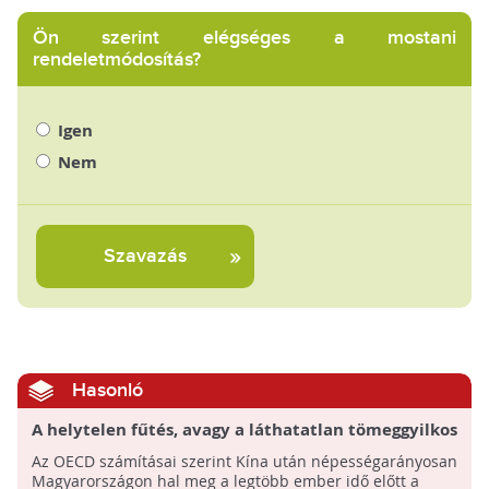
Ön szerint elégséges a mostani
rendeletmódosítás?
Igen
Nem
Szavazás
Hasonló
A helytelen fűtés, avagy a láthatatlan tömeggyilkos
Az OECD számításai szerint Kína után népességarányosan
Magyarországon hal meg a legtöbb ember idő előtt a