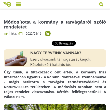
Módosította a kormány a tarvágásról szóló
rendeletet
írta:
MTI
2022/08/16
Hír
Úgy tűnik, a tiltakozások célt értek, a kormány friss
utasításában ugyanis - a korábbi döntésével szembemenve
- mégis betiltotta a tarvágást természetvédelmi és
Natura2000-es területeken. A módosítás azonban nem a
teljes rendelet visszavonása. Kérdés: fellélegezhetünk? A
válasz: nem.