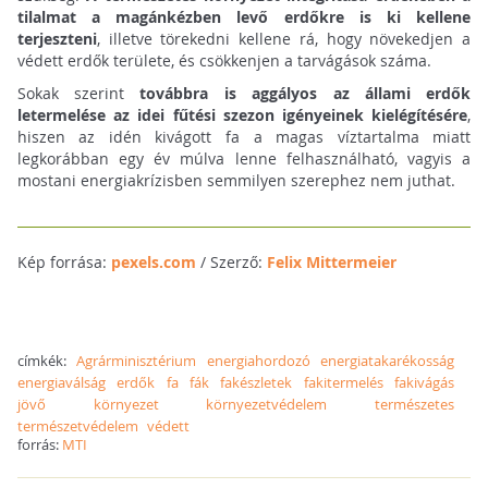
tilalmat a magánkézben levő erdőkre is ki kellene
terjeszteni
, illetve törekedni kellene rá, hogy növekedjen a
védett erdők területe, és csökkenjen a tarvágások száma.
Sokak szerint
továbbra is aggályos az állami erdők
letermelése az idei fűtési szezon igényeinek kielégítésére
,
hiszen az idén kivágott fa a magas víztartalma miatt
legkorábban egy év múlva lenne felhasználható, vagyis a
mostani energiakrízisben semmilyen szerephez nem juthat.
Kép forrása:
pexels.com
/ Szerző:
Felix Mittermeier
címkék:
Agrárminisztérium
energiahordozó
energiatakarékosság
energiaválság
erdők
fa
fák
fakészletek
fakitermelés
fakivágás
jövő
környezet
környezetvédelem
természetes
természetvédelem
védett
forrás:
MTI