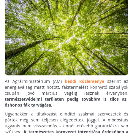
Az Agrárminisztérium (AM)
keddi közleménye
szerint az
energiaválság miatt hozott, fakitermelést könnyítő szabályok
csupán jövő március végéig lesznek érvényben,
természetvédelmi területen pedig továbbra is tilos az
őshonos fák tarvágása.
Ugyanakkor a tiltakozást elindító szakmai szervezetek és
pártok még sem teljesen elégedettek, joggal. A módosítás
ugyanis nem visszavonás - ennél erősebb garanciákra van
szükség.
A természetes környezet integritása érdekében a