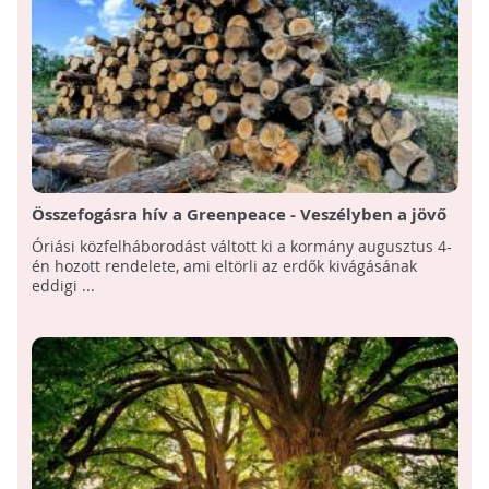
Összefogásra hív a Greenpeace - Veszélyben a jövő
nemzedékek erdővagyona!
Óriási közfelháborodást váltott ki a kormány augusztus 4-
én hozott rendelete, ami eltörli az erdők kivágásának
eddigi ...