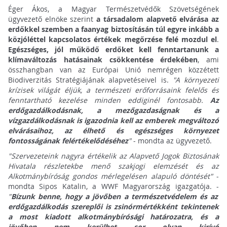
Éger Ákos, a Magyar Természetvédők Szövetségének
ügyvezető elnöke szerint
a társadalom alapvető elvárása az
erdőkkel szemben a faanyag biztosításán túl egyre inkább a
közjóléttel kapcsolatos értékek megőrzése felé mozdul el
.
Egészséges, jól működő erdőket kell fenntartanunk a
klímaváltozás hatásainak csökkentése érdekében
, ami
összhangban van az Európai Unió nemrégen közzétett
Biodiverzitás Stratégiájának alapvetéseivel is.
"A környezeti
krízisek világát éljük, a természeti erőforrásaink felelős és
fenntartható kezelése minden eddiginél fontosabb.
Az
erdőgazdálkodásnak, a mezőgazdaságnak és a
vízgazdálkodásnak is igazodnia kell az emberek megváltozó
elvárásaihoz, az élhető és egészséges környezet
fontosságának felértékelődéséhez
"
- mondta az ügyvezető.
"Szervezeteink nagyra értékelik az Alapvető Jogok Biztosának
Hivatala részletekbe menő szakjogi elemzését és az
Alkotmánybíróság gondos mérlegelésen alapuló döntését"
-
mondta Sipos Katalin, a WWF Magyarország igazgatója. -
"
Bízunk benne, hogy a jövőben a természetvédelem és az
erdőgazdálkodás szereplői is zsinórmértékként tekintenek
a most kiadott alkotmánybírósági határozatra, és a
jövőben nem kerülhet sor olyan kirívó