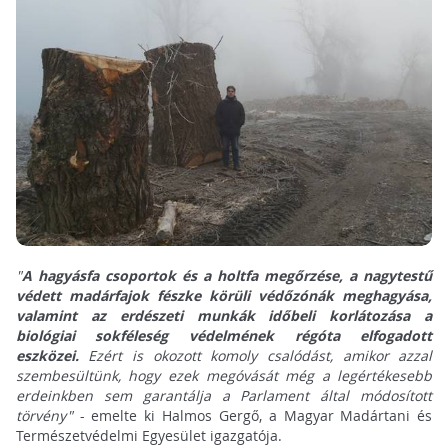
"
A hagyásfa csoportok és a holtfa megőrzése, a nagytestű
védett madárfajok fészke körüli védőzónák meghagyása,
valamint az erdészeti munkák időbeli korlátozása a
biológiai sokféleség védelmének régóta elfogadott
eszközei.
Ezért is okozott komoly csalódást, amikor azzal
szembesültünk, hogy ezek megóvását még a legértékesebb
erdeinkben sem garantálja a Parlament által módosított
törvény"
- emelte ki Halmos Gergő, a Magyar Madártani és
Természetvédelmi Egyesület igazgatója.