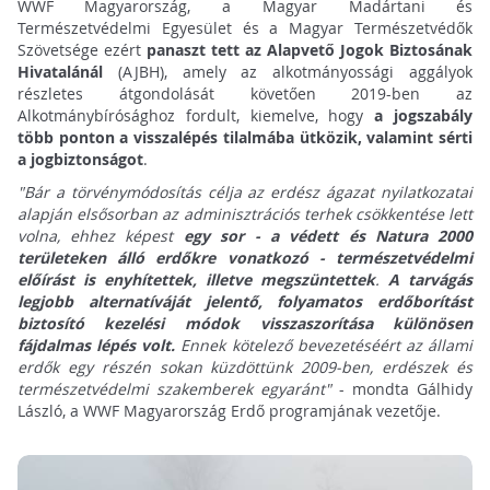
WWF Magyarország, a Magyar Madártani és
Természetvédelmi Egyesület és a Magyar Természetvédők
Szövetsége ezért
panaszt tett az Alapvető Jogok Biztosának
Hivatalánál
(AJBH), amely az alkotmányossági aggályok
részletes átgondolását követően 2019-ben az
Alkotmánybírósághoz fordult, kiemelve, hogy
a jogszabály
több ponton a visszalépés tilalmába ütközik, valamint sérti
a jogbiztonságot
.
"Bár a törvénymódosítás célja az erdész ágazat nyilatkozatai
alapján elsősorban az adminisztrációs terhek csökkentése lett
volna, ehhez képest
egy sor - a védett és Natura 2000
területeken álló erdőkre vonatkozó - természetvédelmi
előírást is enyhítettek, illetve megszüntettek
.
A tarvágás
legjobb alternatíváját jelentő, folyamatos erdőborítást
biztosító kezelési módok visszaszorítása különösen
fájdalmas lépés volt.
Ennek kötelező bevezetéséért az állami
erdők egy részén sokan küzdöttünk 2009-ben, erdészek és
természetvédelmi szakemberek egyaránt"
- mondta Gálhidy
László, a WWF Magyarország Erdő programjának vezetője.