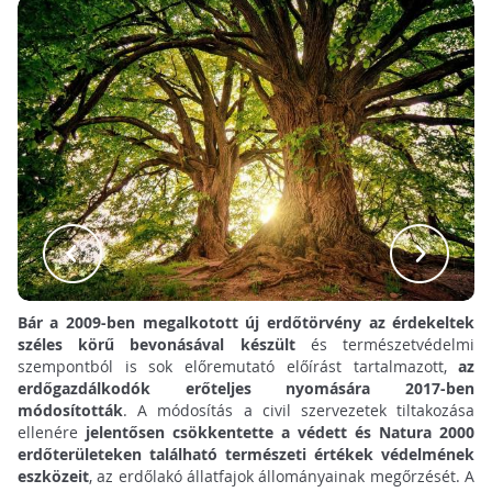
Bár a 2009-ben megalkotott új erdőtörvény az érdekeltek
széles körű bevonásával készült
és természetvédelmi
szempontból is sok előremutató előírást tartalmazott,
az
erdőgazdálkodók erőteljes nyomására 2017-ben
módosították
. A módosítás a civil szervezetek tiltakozása
ellenére
jelentősen csökkentette a védett és Natura 2000
erdőterületeken található természeti értékek védelmének
eszközeit
, az erdőlakó állatfajok állományainak megőrzését. A