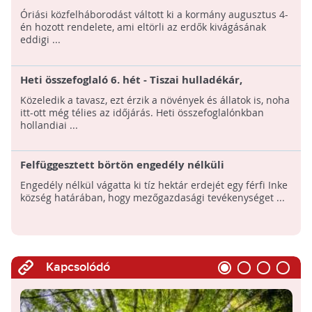
nemzedékek erdővagyona!
Óriási közfelháborodást váltott ki a kormány augusztus 4-
én hozott rendelete, ami eltörli az erdők kivágásának
eddigi ...
Heti összefoglaló 6. hét - Tiszai hulladékár,
medveles, holland havazás
Közeledik a tavasz, ezt érzik a növények és állatok is, noha
itt-ott még télies az időjárás. Heti összefoglalónkban
hollandiai ...
Felfüggesztett börtön engedély nélküli
fakivágásért
Engedély nélkül vágatta ki tíz hektár erdejét egy férfi Inke
község határában, hogy mezőgazdasági tevékenységet ...
Kapcsolódó