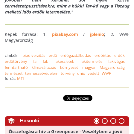
természetpusztításokra, mint a bükki Tar-kő vagy a Tiszaug
melletti idős erdők letermelése.
"
Képek forrása: 1.
pixabay.com
/
jplenio
; 2. WWF
Magyarország
címkék:
biodiverzitás
erdő
erdőgazdálkodás
erdőirtás
erdők
erdőtörvény
fa
fák
fakészletek
fakitermelés
fakivágás
fenntartható
klímaváltozás
környezet
magyar
Magyarország
természet
természetvédelem
törvény
unió
védett
WWF
forrás:
MTI
Hasonló
Összefogásra hív a Greenpeace - Veszélyben a jövő