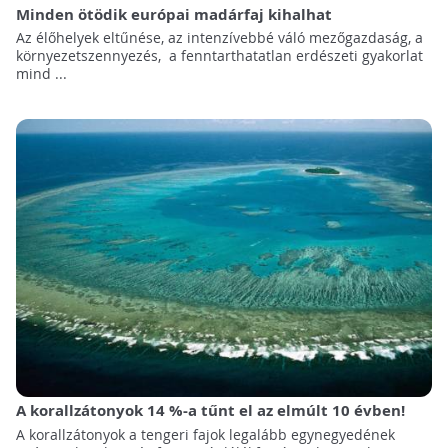
Minden ötödik európai madárfaj kihalhat
Az élőhelyek eltűnése, az intenzívebbé váló mezőgazdaság, a
környezetszennyezés, a fenntarthatatlan erdészeti gyakorlat
mind ...
A korallzátonyok 14 %-a tűnt el az elmúlt 10 évben!
A korallzátonyok a tengeri fajok legalább egynegyedének