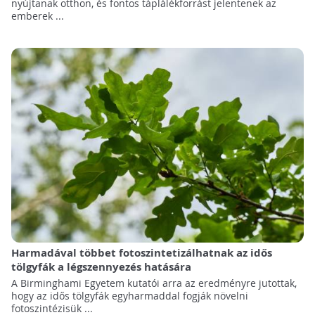
nyújtanak otthon, és fontos táplálékforrást jelentenek az
emberek ...
Harmadával többet fotoszintetizálhatnak az idős
tölgyfák a légszennyezés hatására
A Birminghami Egyetem kutatói arra az eredményre jutottak,
hogy az idős tölgyfák egyharmaddal fogják növelni
fotoszintézisük ...