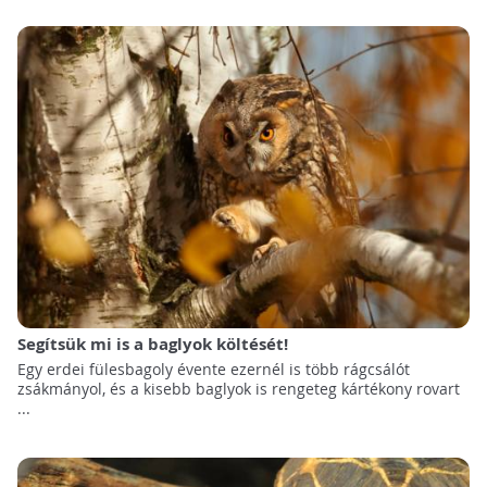
Segítsük mi is a baglyok költését!
Egy erdei fülesbagoly évente ezernél is több rágcsálót
zsákmányol, és a kisebb baglyok is rengeteg kártékony rovart
...