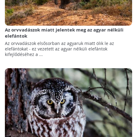
Az orvvadászok miatt jelentek meg az agyar nélküli
elefántok
Az orvvadászok elsősorban az agyaruk miatt ölik le az
elefántokat - ez vezetett az agyar nélküli elefántok
kifejlődéséhez a ...