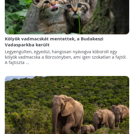
Kölyök vadmacskát mentettek, a Budakeszi
Vadasparkba került
Legyengülten, egyedül, hangosan nyávogva kóborolt egy
kölyök vadmacska a Börzsönyben, ami igen szokatlan a fajtól.
A fajtiszta ...