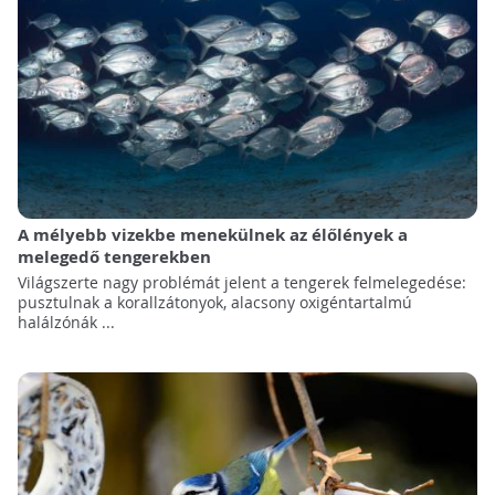
A mélyebb vizekbe menekülnek az élőlények a
melegedő tengerekben
Világszerte nagy problémát jelent a tengerek felmelegedése:
pusztulnak a korallzátonyok, alacsony oxigéntartalmú
halálzónák ...