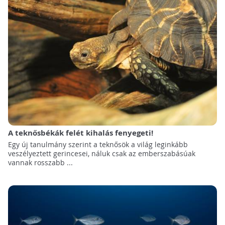
A teknősbékák felét kihalás fenyegeti!
Egy új tanulmány szerint a teknősök a világ leginkább
veszélyeztett gerincesei, náluk csak az emberszabásúak
vannak rosszabb ...