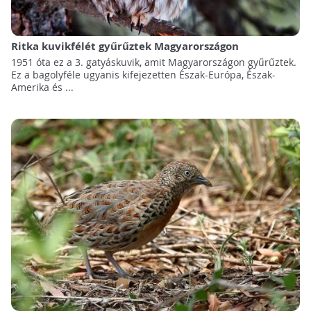
Ritka kuvikfélét gyűrűztek Magyarországon
1951 óta ez a 3. gatyáskuvik, amit Magyarországon gyűrűztek.
Ez a bagolyféle ugyanis kifejezetten Észak-Európa, Észak-
Amerika és ...