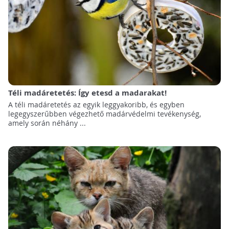
Téli madáretetés: Így etesd a madarakat!
A téli madáretetés az egyik leggyakoribb, és egyben
legegyszerűbben végezhető madárvédelmi tevékenység,
amely során néhány ...