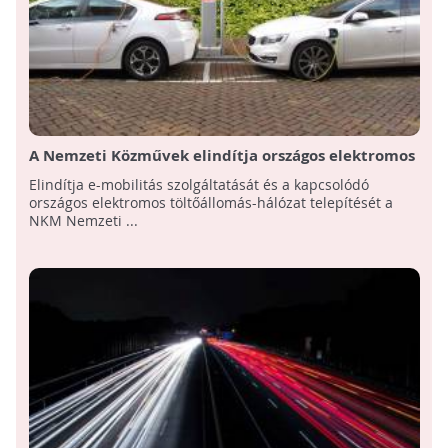
A Nemzeti Közművek elindítja országos elektromos
töltőállomás-hálózatát
Elindítja e-mobilitás szolgáltatását és a kapcsolódó
országos elektromos töltőállomás-hálózat telepítését a
NKM Nemzeti ...