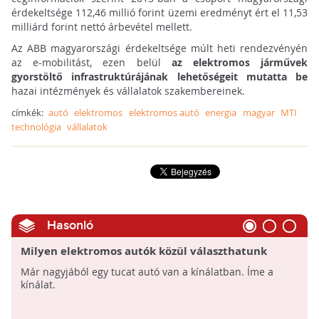
érdekeltsége 112,46 millió forint üzemi eredményt ért el 11,53
milliárd forint nettó árbevétel mellett.
Az ABB magyarországi érdekeltsége múlt heti rendezvényén
az e-mobilitást, ezen belül
az elektromos járművek
gyorstöltő infrastruktúrájának lehetőségeit mutatta be
hazai intézmények és vállalatok szakembereinek.
címkék:
autó
elektromos
elektromos autó
energia
magyar
MTI
technológia
vállalatok
Hasonló
Milyen elektromos autók közül választhatunk
2016-ban?
Már nagyjából egy tucat autó van a kínálatban. Íme a
kínálat.