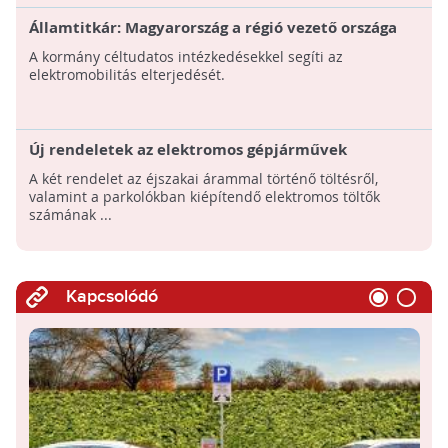
Államtitkár: Magyarország a régió vezető országa
lesz az elektromobilitás területén
A kormány céltudatos intézkedésekkel segíti az
elektromobilitás elterjedését.
Új rendeletek az elektromos gépjárművek
töltésével kapcsolatosan
A két rendelet az éjszakai árammal történő töltésről,
valamint a parkolókban kiépítendő elektromos töltők
számának ...
Kapcsolódó