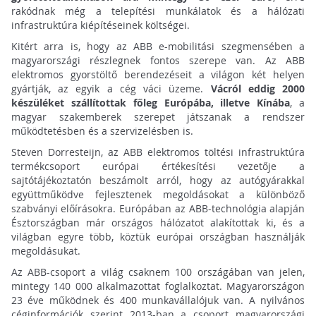
rakódnak még a telepítési munkálatok és a hálózati
infrastruktúra kiépítéseinek költségei.
Kitért arra is, hogy az ABB e-mobilitási szegmensében a
magyarországi részlegnek fontos szerepe van. Az ABB
elektromos gyorstöltő berendezéseit a világon két helyen
gyártják, az egyik a cég váci üzeme.
Vácról eddig 2000
készüléket szállítottak főleg Európába, illetve Kínába
, a
magyar szakemberek szerepet játszanak a rendszer
működtetésben és a szervizelésben is.
Steven Dorresteijn, az ABB elektromos töltési infrastruktúra
termékcsoport európai értékesítési vezetője a
sajtótájékoztatón beszámolt arról, hogy az autógyárakkal
együttműködve fejlesztenek megoldásokat a különböző
szabványi előírásokra. Európában az ABB-technológia alapján
Észtországban már országos hálózatot alakítottak ki, és a
világban egyre több, köztük európai országban használják
megoldásukat.
Az ABB-csoport a világ csaknem 100 országában van jelen,
mintegy 140 000 alkalmazottat foglalkoztat. Magyarországon
23 éve működnek és 400 munkavállalójuk van. A nyilvános
céginformációk szerint 2013-ban a csoport magyarországi