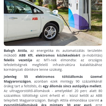
Balogh Attila
, az energetika és automatizálás területén
működő
ABB Kft. elektromos közlekedésért
(e-mobilitás)
felelős vezetője
az MTI-nek elmondta: az országos
lefedettségnek megfelelő infrastruktúra kialakításához
kormányzati döntésre lenne szükség.
Jelenleg 55 elektromos töltőállomás üzemel
Magyarországon
, azonban ezek mintegy 90 százalékánál
órákig tart a feltöltés, és
egy állomás sincs autópálya mellett
.
Az ultragyorstöltő-állomások - amelyekkel 20 perc alatt 80
százalékos töltöttségi szint érhető el - közül kettőt az ABB
telepített Magyarországon. Balogh Attila elmondása szerint
a
gyorstöltőállomások ára mintegy 30 ezer euró
, erre