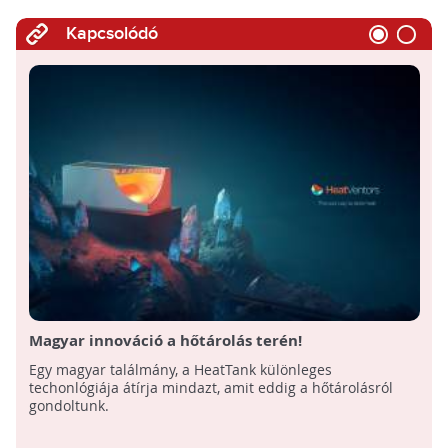
Kapcsolódó
Magyar innováció a hőtárolás terén!
Egy magyar találmány, a HeatTank különleges
techonlógiája átírja mindazt, amit eddig a hőtárolásról
gondoltunk.