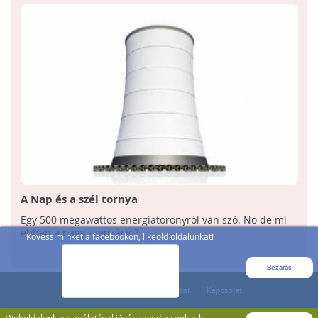
A Nap és a szél tornya
Egy 500 megawattos energiatoronyról van szó. No de mi
ebben a nagy szenzáció?
Kövess minket a facebookon, likeold oldalunkat!
Bezárás