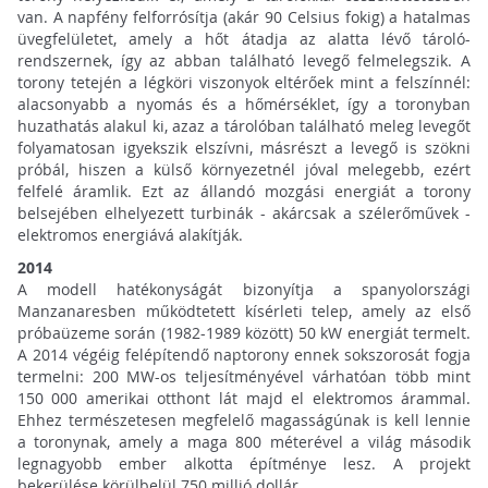
van. A napfény felforrósítja (akár 90 Celsius fokig) a hatalmas
üvegfelületet, amely a hőt átadja az alatta lévő tároló-
rendszernek, így az abban található levegő felmelegszik. A
torony tetején a légköri viszonyok eltérőek mint a felszínnél:
alacsonyabb a nyomás és a hőmérséklet, így a toronyban
huzathatás alakul ki, azaz a tárolóban található meleg levegőt
folyamatosan igyekszik elszívni, másrészt a levegő is szökni
próbál, hiszen a külső környezetnél jóval melegebb, ezért
felfelé áramlik. Ezt az állandó mozgási energiát a torony
belsejében elhelyezett turbinák - akárcsak a szélerőművek -
elektromos energiává alakítják.
2014
A modell hatékonyságát bizonyítja a spanyolországi
Manzanaresben működtetett kísérleti telep, amely az első
próbaüzeme során (1982-1989 között) 50 kW energiát termelt.
A 2014 végéig felépítendő naptorony ennek sokszorosát fogja
termelni: 200 MW-os teljesítményével várhatóan több mint
150 000 amerikai otthont lát majd el elektromos árammal.
Ehhez természetesen megfelelő magasságúnak is kell lennie
a toronynak, amely a maga 800 méterével a világ második
legnagyobb ember alkotta építménye lesz. A projekt
bekerülése körülbelül 750 millió dollár.