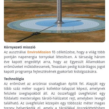
Környezeti misszió
Az ausztráliai
EnviroMission
fő célkitűzése, hogy a világ több
pontján napenergia tornyokat létesítsen. A társaság három
éve kapott engedélyt arra, hogy az Egyesült Államokban
erőműveket működtessenek, Texasban pedig kizárólagos jogot
kapott programja fejlesztésének gyakorlati kidolgozására.
Technológia
Az erőművet az arizóniai sivatagban építik fel. Alapját egy
több száz méter sugarú kollektor-talapzat képezi, amelynek
felülete üveglapokból áll. Az összefüggő üvegfelület egy
földalatti mesterséges tároló-hálózatot rejt, amelyben levegő
található. Az üvegfelület közepén egy többszáz méter magas
torony helyezkedik el, amely a tárolókkal összeköttetésben