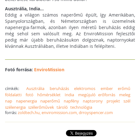
Ausztrália, India...
Eddig a világon számos naperőmű épült, így Amerikában,
Spanyolországban, és Németországban is üzemelnek
napenergia-farmok, azonban ilyen méretű beruházás eddig
még sehol sem valósult meg. Az EnviroMission fejlesztői
pedig már újabb beruházásukon dolgoznak, naptornyokat
kívánnak Ausztráliában, illetve Indiában is felépíteni.
Fotó forrása:
EnviroMission
címkék:
Ausztrália
beruházás
elektromos
ember
erőmű
földalatti
fotó
hőmérséklet
India
megújuló erőforrás
meleg
nap
napenergia
naperőmű
napfény
naptorony
projekt
szél
szélenergia
szélerőművek
tároló
technológia
forrás:
zoldtech.hu, enviromission.com, drroyspencer.com