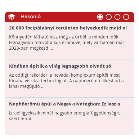
Hasonló
20 000 focipályányi területen helyezkedik majd el
a világ legnagyobb napelemfarmja!
Könnyedén látható lesz még az űrből is minden idők
legnagyobb fotovoltaikus erőműve, mely várhatóan már
2023-ban megkezdi ...
Kínában építik a világ legnagyobb olvadt só
kollektoros naperőművét
Az eddigi rekorder, a nevadai komplexum építői most
Kínába viszik a technológiát. A naphőerőmű lökést ad a
kínai megújuló ...
Naphőerőmű épül a Negev-sivatagban: Ez lesz a
világ legmagasabb napenergia-tornya
Izrael igyekszik minél nagyobb energiafüggetlenségre
szert tenni.