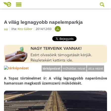
A világ legnagyobb napelemparkja
írta:
Kiss Gábor
2014/12/03
Hír
térképnézet
műholdas nézet
utca nézet
A Topaz történelmet ír: A világ legnagyobb naperőműve
hamarosan megkezdi üzemszerű működését.