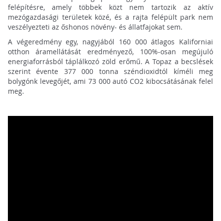
felépítésre, amely többek közt nem tartozik az aktív
mezógazdasági területek közé, és a rajta felépült park nem
veszélyezteti az őshonos növény- és állatfajokat sem.
A végeredmény egy, nagyjából 160 000 átlagos Kaliforniai
otthon áramellátását eredményező, 100%-osan megújuló
energiaforrásból táplálkozó zöld erőmű. A Topaz a becslések
szerint évente 377 000 tonna széndioxidtól kíméli meg
bolygónk levegőjét, ami 73 000 autó CO2 kibocsátásának felel
meg.