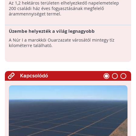
napelemmodul, 500 kilowatt teljesítmény
Az 1,2 hektáros területen elhelyezkedő napelemetelep
200 családi ház éves fogyasztásának megfelelő
árammennyiséget termel.
Üzembe helyezték a világ legnagyobb
naperőművének első egységét!
A Núr I a marokkói Ouarzazate városától mintegy tíz
kilométerre található.
Kapcsolódó