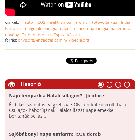
címkék:
autó
CO2
elektromos
erőmű
fotovoltaikus
India
Kalifornia
megújuló energia
napelempark
napenergia
naperőmű
növény
Otthon
projekt
Topaz
vállalat
forrás:
phys.org, engadget.com, wikipedia.org
Hasonló
Napelempark a Halálcsillagon? - Jó időre
megoldódna az emberiség energiaellátása
Érdekes számítást végzett az E.ON, amiből kiderült: ha a
Csillagok háborújának Halálcsillagát napelemekkel
borítanák be, az ...
Sajóbábonyi napelemfarm: 1930 darab