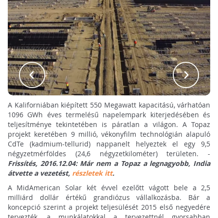
A Kaliforniában kiépített 550 Megawatt kapacitású, várhatóan
1096 GWh éves termelésű napelempark kiterjedésében és
teljesítménye tekintetében is páratlan a világon. A Topaz
projekt keretében 9 millió, vékonyfilm technológián alapuló
CdTe (kadmium-tellurid) nappanelt helyeztek el egy 9,5
négyzetmérföldes (24,6 négyzetkilométer) területen. -
Frissítés, 2016.12.04: Már nem a Topaz a legnagyobb, India
átvette a vezetést,
részletek itt
.
A MidAmerican Solar két évvel ezelőtt vágott bele a 2,5
milliárd dollár értékű grandiózus vállalkozásba. Bár a
koncepció szerint a projekt teljesülését 2015 első negyedére
tervezték, a munkálatokkal a tervezettnél gyorsabban