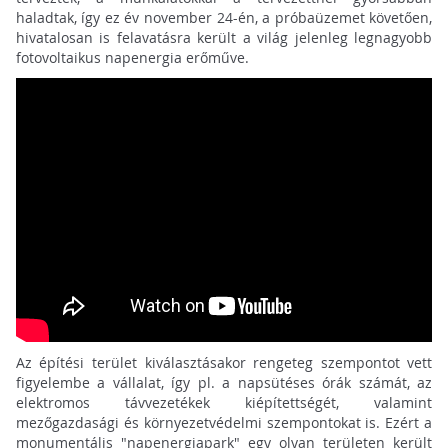
haladtak, így ez év november 24-én, a próbaüzemet követően,
hivatalosan is felavatásra került a világ jelenleg legnagyobb
fotovoltaikus napenergia erőműve.
Az építési terület kiválasztásakor rengeteg szempontot vett
figyelembe a vállalat, így pl. a napsütéses órák számát, az
elektromos távvezetékek kiépítettségét, valamint
mezőgazdasági és környezetvédelmi szempontokat is. Ezért a
monumentális "napenergiapark" egy olyan területen került