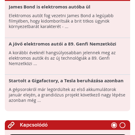
James Bond is elektromos autóba ül
Elektromos autót fog vezetni James Bond a legújabb
filmjében, hogy kidomborítsák a brit titkos ügynök
környezetbarát karakterét - ...
A jövő elektromos autói a 89. Genfi Nemzetközi
Autókiállításon
A korábbi éveknél hangsúlyosabban jelennek meg az
elektromos autók és az új technológiák a 89. Genfi
Nemzetközi ...
Startolt a Gigafactory, a Tesla beruházása azonban
még nem ért a végéhez: Ez a gyár fog rendelkezni a
A gépsorokról már legördültek az első akkumulátorok
világ legnagyobb, tetőre szerelt
január elején, a grandiózus projekt következő nagy lépése
napelemrendszerével!
azonban még ...
Kapcsolódó