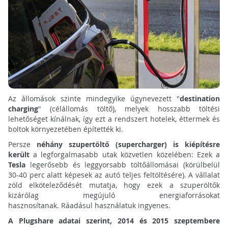
Az állomások szinte mindegyike úgynevezett "
destination
charging
" (célállomás töltő), melyek hosszabb töltési
lehetőséget kínálnak, így ezt a rendszert hotelek, éttermek és
boltok környezetében építették ki.
Persze
néhány
szupertöltő (supercharger) is kiépítésre
került
a legforgalmasabb utak közvetlen közelében:
Ezek a
Tesla
legerősebb és leggyorsabb töltőállomásai (körülbelül
30-40 perc alatt képesek az autó teljes feltöltésére). A vállalat
zöld elköteleződését mutatja, hogy ezek a szuperöltők
kizárólag megújuló energiaforrásokat
hasznosítanak. Ráadásul használatuk ingyenes.
A Plugshare adatai szerint, 2014 és 2015 szeptembere