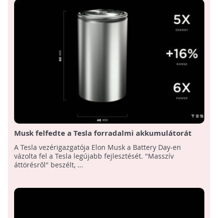
Musk felfedte a Tesla forradalmi akkumulátorát
A Tesla vezérigazgatója Elon Musk a Battery Day-en
vázolta fel a Tesla legújabb fejlesztését. "Masszív
áttörésről" beszélt, ...