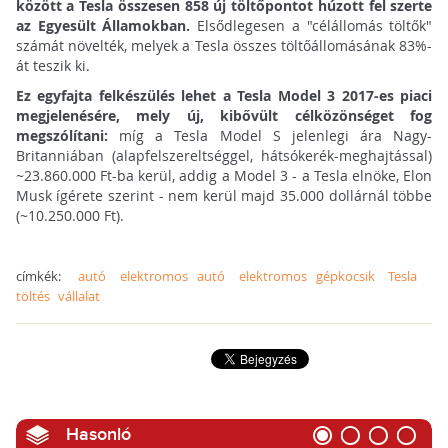
között a Tesla összesen 858 új töltőpontot húzott fel szerte
az Egyesült Államokban.
Elsődlegesen a "célállomás töltők"
számát növelték, melyek a Tesla összes töltőállomásának 83%-
át teszik ki.
Ez egyfajta felkészülés lehet a Tesla Model 3 2017-es piaci
megjelenésére, mely új, kibővült célközönséget fog
megszólítani:
míg a Tesla Model S jelenlegi ára Nagy-
Britanniában (alapfelszereltséggel, hátsókerék-meghajtással)
~23.860.000 Ft-ba kerül, addig a Model 3 - a Tesla elnöke, Elon
Musk ígérete szerint - nem kerül majd 35.000 dollárnál többe
(~10.250.000 Ft).
címkék:
autó
elektromos autó
elektromos gépkocsik
Tesla
töltés
vállalat
Hasonló