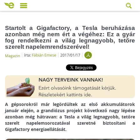
Startolt a Gigafactory, a Tesla beruházása
azonban még nem ért a végéhez: Ez a gyár
fog rendelkezni a világ legnagyobb, tetőre
szerelt napelemrendszerével!
írta:
Fábián Emese
2017/01/17
Magazin
A gépsorokról már legördültek az első akkumulátorok
január elején, a grandiózus projekt következő nagy lépése
azonban még hátravan: a Tesla a világ legnagyobb, tetőre
szerelt napelemsorozatával szeretné biztosítani a
Gigafactory energiaellátását.