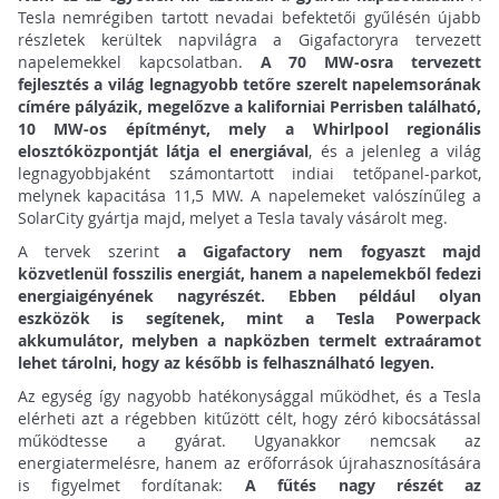
Tesla nemrégiben tartott nevadai befektetői gyűlésén újabb
részletek kerültek napvilágra a Gigafactoryra tervezett
napelemekkel kapcsolatban.
A 70 MW-osra tervezett
fejlesztés a világ legnagyobb tetőre szerelt napelemsorának
címére pályázik, megelőzve a kaliforniai Perrisben található,
10 MW-os építményt, mely a Whirlpool regionális
elosztóközpontját látja el energiával
, és a jelenleg a világ
legnagyobbjaként számontartott indiai tetőpanel-parkot,
melynek kapacitása 11,5 MW. A napelemeket valószínűleg a
SolarCity gyártja majd, melyet a Tesla tavaly vásárolt meg.
A tervek szerint
a Gigafactory nem fogyaszt majd
közvetlenül fosszilis energiát, hanem a napelemekből fedezi
energiaigényének nagyrészét. Ebben például olyan
eszközök is segítenek, mint a Tesla Powerpack
akkumulátor, melyben a napközben termelt extraáramot
lehet tárolni, hogy az később is felhasználható legyen.
Az egység így nagyobb hatékonysággal működhet, és a Tesla
elérheti azt a régebben kitűzött célt, hogy zéró kibocsátással
működtesse a gyárat. Ugyanakkor nemcsak az
energiatermelésre, hanem az erőforrások újrahasznosítására
is figyelmet fordítanak:
A fűtés nagy részét az