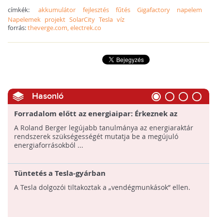
címkék:
akkumulátor
fejlesztés
fűtés
Gigafactory
napelem
Napelemek
projekt
SolarCity
Tesla
víz
forrás:
theverge.com, electrek.co
Hasonló
Forradalom előtt az energiaipar: Érkeznek az
energiaraktárak, a felhő alapú energiatárolási
A Roland Berger legújabb tanulmánya az energiaraktár
megoldások
rendszerek szükségességét mutatja be a megújuló
energiaforrásokból ...
Tüntetés a Tesla-gyárban
A Tesla dolgozói tiltakoztak a „vendégmunkások” ellen.