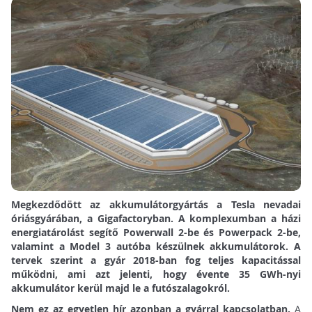
Megkezdődött az akkumulátorgyártás a Tesla nevadai
óriásgyárában, a Gigafactoryban. A komplexumban a házi
energiatárolást segítő Powerwall 2-be és Powerpack 2-be,
valamint a Model 3 autóba készülnek akkumulátorok. A
tervek szerint a gyár 2018-ban fog teljes kapacitással
működni, ami azt jelenti, hogy évente 35 GWh-nyi
akkumulátor kerül majd le a futószalagokról.
Nem ez az egyetlen hír azonban a gyárral kapcsolatban.
A