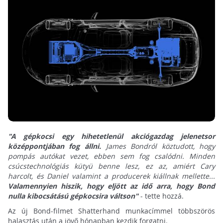
"A gépkocsi egy hihetetlenül akciógazdag jelenetsor
középpontjában fog állni.
James Bondról köztudott, hogy
pompás autókat vezet, ebben sem fog csalódni. Minden
csúcstechnológiás kütyü benne lesz, ez az, amiért Cary
harcolt, és Daniel valamint a producerek kiállnak mellette...
Valamennyien hiszik, hogy eljött az idő arra, hogy Bond
nulla kibocsátású gépkocsira váltson"
- tette hozzá.
Az új Bond-filmet Shatterhand munkacímmel többszörös
halasztás után a jövő hónapban kezdik forgatni.