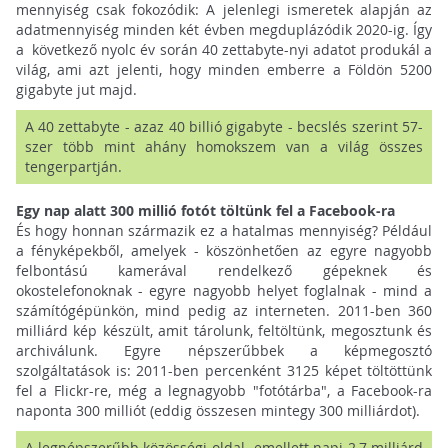
mennyiség csak fokozódik: A jelenlegi ismeretek alapján az
adatmennyiség minden két évben megduplázódik 2020-ig. Így
a következő nyolc év során 40 zettabyte-nyi adatot produkál a
világ, ami azt jelenti, hogy minden emberre a Földön 5200
gigabyte jut majd.
A 40 zettabyte - azaz 40 billió gigabyte - becslés szerint 57-
szer több mint ahány homokszem van a világ összes
tengerpartján.
Egy nap alatt 300 millió fotót töltünk fel a Facebook-ra
És hogy honnan származik ez a hatalmas mennyiség? Például
a fényképekből, amelyek - köszönhetően az egyre nagyobb
felbontású kamerával rendelkező gépeknek és
okostelefonoknak - egyre nagyobb helyet foglalnak - mind a
számítógépünkön, mind pedig az interneten. 2011-ben 360
milliárd kép készült, amit tárolunk, feltöltünk, megosztunk és
archiválunk. Egyre népszerűbbek a képmegosztó
szolgáltatások is: 2011-ben percenként 3125 képet töltöttünk
fel a Flickr-re, még a legnagyobb "fotótárba", a Facebook-ra
naponta 300 milliót (eddig összesen mintegy 300 milliárdot).
A legnépszerűbb közösségi oldal emellett napi 2,7 milliárd