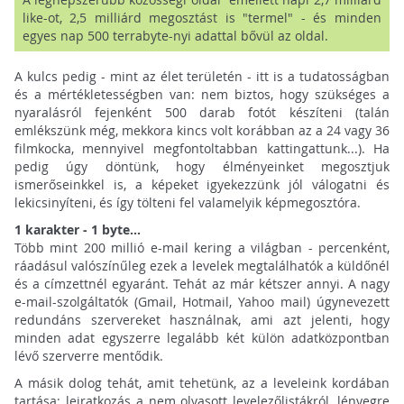
like-ot, 2,5 milliárd megosztást is "termel" - és minden
egyes nap 500 terrabyte-nyi adattal bővül az oldal.
A kulcs pedig - mint az élet területén - itt is a tudatosságban
és a mértékletességben van: nem biztos, hogy szükséges a
nyaralásról fejenként 500 darab fotót készíteni (talán
emlékszünk még, mekkora kincs volt korábban az a 24 vagy 36
filmkocka, mennyivel megfontoltabban kattingattunk...). Ha
pedig úgy döntünk, hogy élményeinket megosztjuk
ismerőseinkkel is, a képeket igyekezzünk jól válogatni és
lekicsinyíteni, és így tölteni fel valamelyik képmegosztóra.
1 karakter - 1 byte...
Több mint 200 millió e-mail kering a világban - percenként,
ráadásul valószínűleg ezek a levelek megtalálhatók a küldőnél
és a címzettnél egyaránt. Tehát az már kétszer annyi. A nagy
e-mail-szolgáltatók (Gmail, Hotmail, Yahoo mail) úgynevezett
redundáns szervereket használnak, ami azt jelenti, hogy
minden adat egyszerre legalább két külön adatközpontban
lévő szerverre mentődik.
A másik dolog tehát, amit tehetünk, az a leveleink kordában
tartása: leiratkozás a nem olvasott levelezőlistákról, lényegre