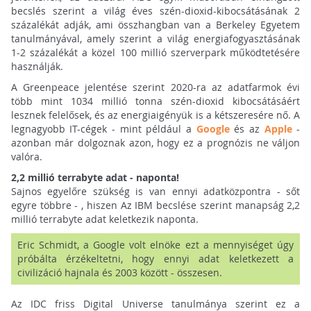
becslés szerint a világ éves szén-dioxid-kibocsátásának 2
százalékát adják, ami összhangban van a Berkeley Egyetem
tanulmányával, amely szerint a világ energiafogyasztásának
1-2 százalékát a közel 100 millió szerverpark működtetésére
használják.
A Greenpeace jelentése szerint 2020-ra az adatfarmok évi
több mint 1034 millió tonna szén-dioxid kibocsátásáért
lesznek felelősek, és az energiaigényük is a kétszeresére nő. A
legnagyobb IT-cégek - mint például a
Google
és az
Apple
-
azonban már dolgoznak azon, hogy ez a prognózis ne váljon
valóra.
2,2 millió terrabyte adat - naponta!
Sajnos egyelőre szükség is van ennyi adatközpontra - sőt
egyre többre - , hiszen Az IBM becslése szerint manapság 2,2
millió terrabyte adat keletkezik naponta.
Eric Schmidt, a Google volt elnöke ezt a mennyiséget úgy
próbálta érzékeltetni, hogy ennyi adat keletkezett a
civilizáció hajnala és 2003 között - összesen.
Az IDC friss Digital Universe tanulmánya szerint ez a