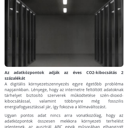
Az adatközpontok adják az éves CO2-kibocsátás 2
százalékát
A digitális környezetszennyezés egyre égetőbb probléma
napjainkban. Lényege, hogy az internetre feltöltött adatoknak
tárhelyet biztosító szerverek működtetése szén-dioxid-
kibocsátással, valamint többnyire még fosszilis
energiafogyasztással jár, így fokozva a klímaváltozást.
Ugyan pontos adat nincs arra vonatkozólag, hogy az
adatközpontok összesen mekkora környezeti terhelést
jelentenek, az ausztrál ABC egyik műsorában elhangzott