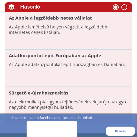
Hasonló
Az Apple a legzöldebb netes vállalat
Az Apple ismét első helyen végzett a legzöldebb
internetes cégek listáján.
Adatközpontot épít Európában az Apple
Az Apple adatközpontokat épít Írországban és Dániában.
Sürgető e-újrahasznosítás
Az elektronikai piac gyors fejlődésének velejárója az egyre
nagyobb mennyiségű hulladék.
Kövess minket a facebookon, likeold oldalunkat!
Bezárás