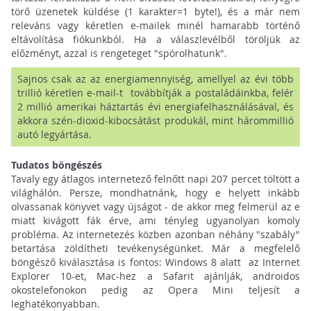
törő üzenetek küldése (1 karakter=1 byte!), és a már nem
releváns vagy kéretlen e-mailek minél hamarabb történő
eltávolítása fiókunkból. Ha a válaszlevélből töröljük az
előzményt, azzal is rengeteget "spórolhatunk".
Sajnos csak az az energiamennyiség, amellyel az évi több
trillió kéretlen e-mail-t továbbítják a postaládáinkba, felér
2 millió amerikai háztartás évi energiafelhasználásával, és
akkora szén-dioxid-kibocsátást produkál, mint hárommillió
autó legyártása.
Tudatos böngészés
Tavaly egy átlagos internetező felnőtt napi 207 percet töltött a
világhálón. Persze, mondhatnánk, hogy e helyett inkább
olvassanak könyvet vagy újságot - de akkor meg felmerül az e
miatt kivágott fák érve, ami tényleg ugyanolyan komoly
probléma. Az internetezés közben azonban néhány "szabály"
betartása zöldítheti tevékenységünket. Már a megfelelő
böngésző kiválasztása is fontos: Windows 8 alatt az Internet
Explorer 10-et, Mac-hez a Safarit ajánlják, androidos
okostelefonokon pedig az Opera Mini teljesít a
leghatékonyabban.