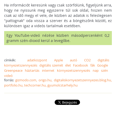
Ha információt keresünk vagy csak szörfölünk, figyeljünk arra,
hogy ne nyissunk meg egyszerre túl sok oldal, hiszen nem
csak az idő megy el vele, de közben az adatok is feleslegesen
"pattognak" oda vissza a szerver és a böngészőnk között, ez
különösen igaz a videós tartalmak esetében.
Egy YouTube-videó nézése közben másodpercenként 0,2
gramm szén-dioxid kerül a levegőbe.
címkék:
adatközpont
Apple
autó
CO2
digitális
környezetszennyezés
digitális szemét
élet
Facebook
fák
Google
Greenpeace
háztartás
internet
környezetszennyezés
nap
szén
videó
forrás:
gizmodo.com, origo.hu, digitaliskornyezetszennyezes.blog.hu,
portfolio.hu, techcorner.hu, gyumolcstarhely.hu