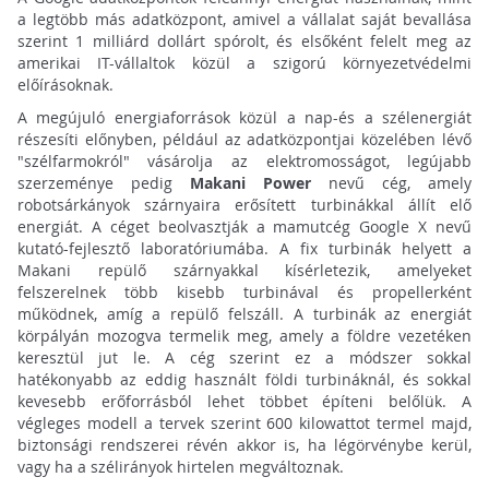
a legtöbb más adatközpont, amivel a vállalat saját bevallása
szerint 1 milliárd dollárt spórolt, és elsőként felelt meg az
amerikai IT-vállaltok közül a szigorú környezetvédelmi
előírásoknak.
A megújuló energiaforrások közül a nap-és a szélenergiát
részesíti előnyben, például az adatközpontjai közelében lévő
"szélfarmokról" vásárolja az elektromosságot, legújabb
szerzeménye pedig
Makani Power
nevű cég, amely
robotsárkányok szárnyaira erősített turbinákkal állít elő
energiát. A céget beolvasztják a mamutcég Google X nevű
kutató-fejlesztő laboratóriumába. A fix turbinák helyett a
Makani repülő szárnyakkal kísérletezik, amelyeket
felszerelnek több kisebb turbinával és propellerként
működnek, amíg a repülő felszáll. A turbinák az energiát
körpályán mozogva termelik meg, amely a földre vezetéken
keresztül jut le. A cég szerint ez a módszer sokkal
hatékonyabb az eddig használt földi turbináknál, és sokkal
kevesebb erőforrásból lehet többet építeni belőlük. A
végleges modell a tervek szerint 600 kilowattot termel majd,
biztonsági rendszerei révén akkor is, ha légörvénybe kerül,
vagy ha a szélirányok hirtelen megváltoznak.