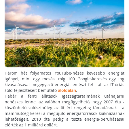
Három hét folyamatos YouTube-nézés kevesebb energiát
igényel, mint egy mosás, míg 100 Google-keresés egy ing
kivasalásával megegyező energiát emészt fel - áll az IT-óriás
zöld fejlesztéseit bemutató
aloldalán
.
Habár a fenti állítások igazságtartalmának utánajárni
nehézkes lenne, az valóban megfigyelhető, hogy 2007 óta -
köszönhető valószínűleg az őt ért rengeteg támadásnak - a
mammutcég keresi a megújuló energiaforrások kiaknázásnak
lehetőségeit, 2010 óta pedig a tiszta energia-beruházásai
elérték az 1 milliárd dollárt.