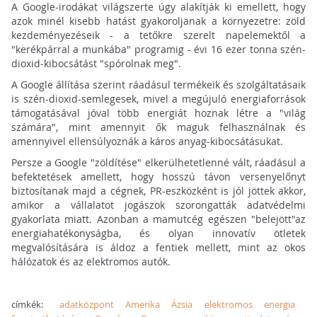
A Google-irodákat világszerte úgy alakítják ki emellett, hogy
azok minél kisebb hatást gyakoroljanak a környezetre: zöld
kezdeményezéseik - a tetőkre szerelt napelemektől a
"kerékpárral a munkába" programig - évi 16 ezer tonna szén-
dioxid-kibocsátást "spórolnak meg".
A Google állítása szerint ráadásul termékeik és szolgáltatásaik
is szén-dioxid-semlegesek, mivel a megújuló energiaforrások
támogatásával jóval több energiát hoznak létre a "világ
számára", mint amennyit ők maguk felhasználnak és
amennyivel ellensúlyoznák a káros anyag-kibocsátásukat.
Persze a Google "zöldítése" elkerülhetetlenné vált, ráadásul a
befektetések amellett, hogy hosszú távon versenyelőnyt
biztosítanak majd a cégnek, PR-eszközként is jól jöttek akkor,
amikor a vállalatot jogászok szorongatták adatvédelmi
gyakorlata miatt. Azonban a mamutcég egészen "belejött"az
energiahatékonyságba, és olyan innovatív ötletek
megvalósítására is áldoz a fentiek mellett, mint az okos
hálózatok és az elektromos autók.
címkék:
adatközpont
Amerika
Ázsia
elektromos
energia