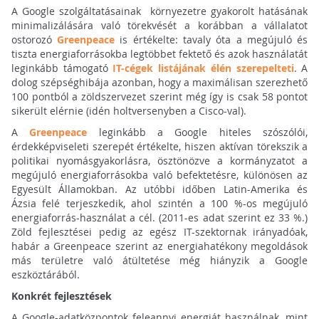
A Google szolgáltatásainak környezetre gyakorolt hatásának
minimalizálására való törekvését a korábban a vállalatot
ostorozó
Greenpeace
is értékelte: tavaly óta a megújuló és
tiszta energiaforrásokba legtöbbet fektető és azok használatát
leginkább támogató
IT-cégek listájának élén szerepelteti
. A
dolog szépséghibája azonban, hogy a maximálisan szerezhető
100 pontból a zöldszervezet szerint még így is csak 58 pontot
sikerült elérnie (idén holtversenyben a Cisco-val).
A
Greenpeace
leginkább a Google hiteles szószólói,
érdekképviseleti szerepét értékelte, hiszen aktívan törekszik a
politikai nyomásgyakorlásra, ösztönözve a kormányzatot a
megújuló energiaforrásokba való befektetésre, különösen az
Egyesült Államokban. Az utóbbi időben Latin-Amerika és
Ázsia felé terjeszkedik, ahol szintén a 100 %-os megújuló
energiaforrás-használat a cél. (2011-es adat szerint ez 33 %.)
Zöld fejlesztései pedig az egész IT-szektornak irányadóak,
habár a Greenpeace szerint az energiahatékony megoldások
más területre való átültetése még hiányzik a Google
eszköztárából.
Konkrét fejlesztések
A Google-adatközpontok feleannyi energiát használnak, mint