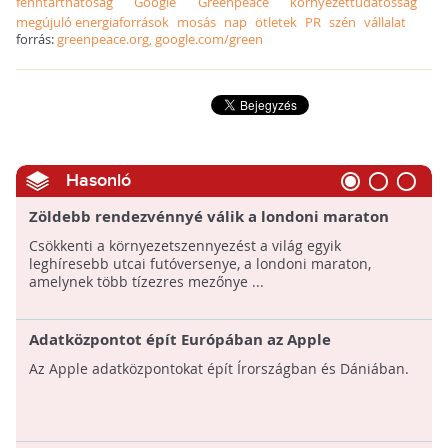
fenntarthatóság
Google
Greenpeace
környezettudatosság
megújuló energiaforrások
mosás
nap
ötletek
PR
szén
vállalat
forrás:
greenpeace.org, google.com/green
Hasonló
Zöldebb rendezvénnyé válik a londoni maraton
Csökkenti a környezetszennyezést a világ egyik
leghíresebb utcai futóversenye, a londoni maraton,
amelynek több tízezres mezőnye ...
Adatközpontot épít Európában az Apple
Az Apple adatközpontokat épít Írországban és Dániában.