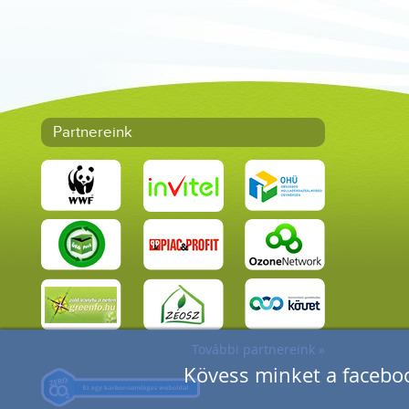
Partnereink
További partnereink »
Kövess minket a faceboo