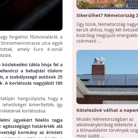
Sikerülhet? Németország 
teljesen megújuló
Úgy tűnik, Németország nagyo
energiaforrásokra állhat á
került ahhoz, hogy két évtize
kizárólag megújuló energiákb
nagy forgalmú főútvonaláról, a
származó ...
 Stresemannstrasse utca egyik
ltottak, amely Euro 6-osnál
ködik.
 közlekedési tábla hívja fel a
llenőrzi a behajtási tilalom
is, a szabályszegő autósok 25
k. A korlátozás nagyjából 180
ztatóján hangsúlyozta, hogy a
lehetőséget kimerítették, így
Kötelezővé válhat a napen
nálatának korlátozása.
használata Németországb
Miután Németországban az
lmi ügyekért felelős tagja
újépítésű házaknál
alkotmánybíróság kötelezte a
z egészségügyi határérték alá
a klímavédelmi törvények szig
övetségi kormány az érintett
most újabb ...