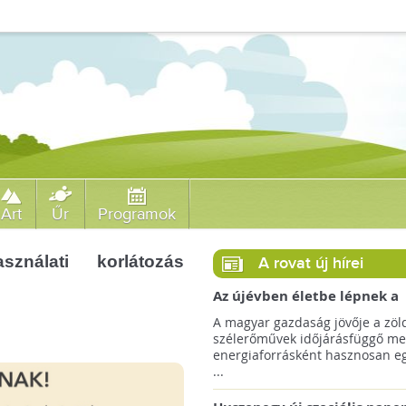
Art
Űr
Programok
ználati korlátozás
A rovat új hírei
Az újévben életbe lépnek a
szélerőművek telepítését
A magyar gazdaság jövője a zöl
megkönnyítő rendelkezések
szélerőművek időjárásfüggő me
energiaforrásként hasznosan egé
...