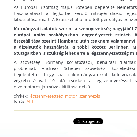
Az Európai Bizottság május közepén beperelte Németors
használatával a légkörbe kerülő nitrogén-dioxid egész
kibocsátása miatt. A Brüsszel által indított per súlyos pénzb
Kormányzati adatok szerint a szennyezettség nagyjából 7
európai uniós szabályokban engedélyezett szintet. 
összeállítása szerint Hamburg után csaknem valamennyi
a dízelautók használatát, a többi között Berlinben, 
Stuttgartban is szükség lehet erre a légszennyezettség mia
A szövetségi kormány korlátozások, behajtási tilalmak
problémát. Andreas Scheuer szövetségi közlekedés
bejelentette, hogy az önkormányzatokkal kidolgozn
végrehajtásával 10 alá csökken a légszennyezéssel s
dízelmotoros járművek kitiltása nélkül.
címkék:
légszennyezettség
motor
szennyezés
forrás:
MTI