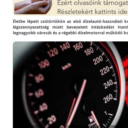
Életbe lépett csütörtökön az első dízelautó-használati 
légszennyezettség miatt bevezetett intézkedést Ha
legnagyobb városát és a régebbi dízelmotorral működő koc