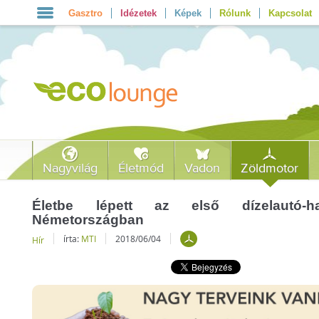
Gasztro
Idézetek
Képek
Rólunk
Kapcsolat
Nagyvilág
Életmód
Vadon
Zöldmotor
Életbe lépett az első dízelautó-has
Németországban
írta:
MTI
2018/06/04
Hír