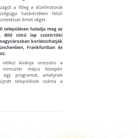
zágot a főleg a dízelmotorok
ségügyi határértéken felüli
üntetéssel érhet véget.
0 településen haladja meg az
A Bild című lap csütörtöki
 nagyvárosban korlátozhatják
Münchenben, Frankfurtban és
tt.
 nélkül kívánja orvosolni a
i miniszter május közepén
ak egy programot, amelynek
újtott települések száma a