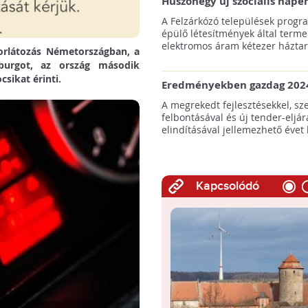
Huszonegy új szociális nap
hátrányos helyzetű kistele
A Felzárkózó települések progr
külterületén!
épülő létesítmények által terme
elektromos áram kétezer háztart
korlátozás Németországban, a
mburgot, az ország második
sikat érinti.
Eredményekben gazdag 2024
az amerikai tengeri szélene
A megrekedt fejlesztésekkel, sz
felbontásával és új tender-eljár
elindításával jellemezhető évet 
Kapcsolódó