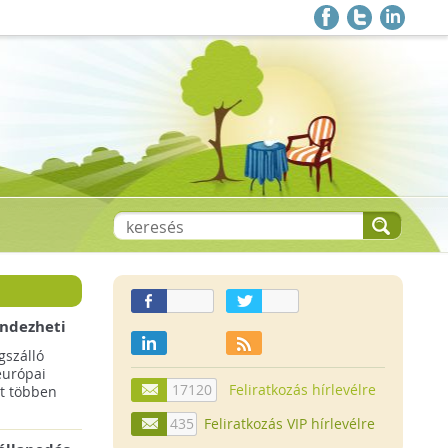
endezheti
t
szálló
európai
17120
Feliratkozás hírlevélre
t többen
435
Feliratkozás VIP hírlevélre