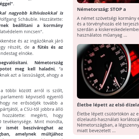
éggel"
.
Németország: STOP a
kal nagyobb kihívásokkal is
műanyagszatyroknak!
A német szövetségi kormány 
olfgang Schäuble. Hozzátette:
és a törvényhozás elé terjeszt
ynek beállítani a kormány
szerdán a kiskereskedelembe
jlatvédelem nincsen".
használatos műanyag ...
kkenése és az ingázóknak járó
egy részét, de
a fűtés és az
Bundestag elnöke.
gvalósítani
.
Németország
potot meg kell haladni
, "a
ak azt a lassúságot, ahogy a
 többi között arról is szólt,
 parlamenti képviselő egyenlő
, hogy ne erősödjék tovább a
Életbe lépett az első dízel
ártjától, a CSU-tól jobbra álló
használati korlátozás
Életbe lépett csütörtökön az e
 hozzátette: megérti, hogy
Németországban
dízelautó-használati korlátoz
D tevékenysége. Mint mondta,
Németországban, a légszenny
y ismét beszivároghat az
miatt bevezetett ...
gban, amelynek múltjához