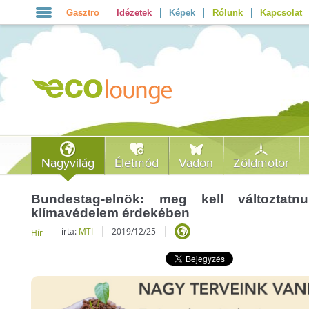
Gasztro
Idézetek
Képek
Rólunk
Kapcsolat
Nagyvilág
Életmód
Vadon
Zöldmotor
Bundestag-elnök: meg kell változtat
klímavédelem érdekében
írta:
MTI
2019/12/25
Hír