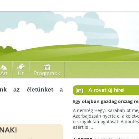
Art
Űr
Programok
nunk az életünket a
A rovat új hírei
Egy olajban gazdag ország r
jövőre a COP29 klímacsúcso
A nemrég Hegyi-Karabah-ot meg
Azerbajdzsán nyerte el a kelet-
országok támogatását. A döntés
azért is ...