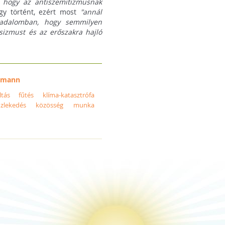
, hogy az antiszemitizmusnak
gy történt, ezért most
"annál
rsadalomban, hogy semmilyen
sizmust és az erőszakra hajló
zmann
ltás
fűtés
klíma-katasztrófa
zlekedés
közösség
munka