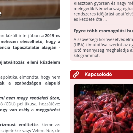
Németország éghajlata
Riasztóan gyorsan és nagy m
melegedik Németország éghajl
e
rendszeres időjárási adatfelv
es kezdete óta ...
Egyre több csomagolási hu
n közölt interjúban
a 2019-es
keletkezik Németországb
A szövetségi környezetvédelmi
nehezen elviselhető, hogy a
(UBA) kimutatása szerint az e
cia tapasztalatai alapján -
jutó mennyiség meghaladja az
kilogrammot.
ajlatváltozás elleni küzdelem
Kapcsolódó
apolitika, elmondta, hogy nem
ak a szabadságon alapuló
ami nem megy rendeleti úton,
(CDU) politikusa, hozzátéve:
hogy van esély a meggyőzést
rizmust említette
, kiemelve:
-szigetekre vagy Velencébe, de