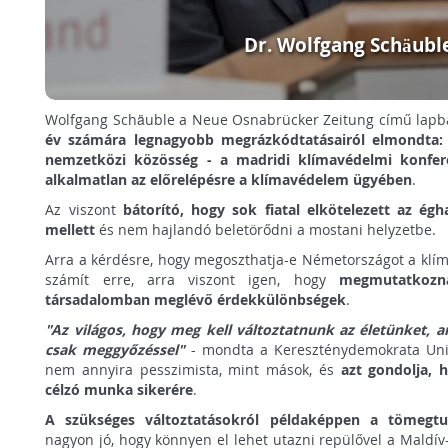
Dr. Wolfgang Schäubl
Wolfgang Schäuble a Neue Osnabrücker Zeitung című lapba
év számára legnagyobb megrázkódtatásairól elmondta: 
nemzetközi közösség - a madridi klímavédelmi konferen
alkalmatlan az előrelépésre a klímavédelem ügyében
.
Az viszont
bátorító, hogy sok fiatal elkötelezett az égh
mellett
és nem hajlandó beletörődni a mostani helyzetbe.
Arra a kérdésre, hogy megoszthatja-e Németországot a klím
számít erre, arra viszont igen, hogy
megmutatkozn
társadalomban meglévő érdekkülönbségek
.
"Az világos, hogy meg kell változtatnunk az életünket, 
csak meggyőzéssel"
- mondta a Kereszténydemokrata Unió 
nem annyira pesszimista, mint mások, és
azt gondolja, 
célzó munka sikerére
.
A szükséges változtatásokról példaképpen a tömegtu
nagyon jó, hogy könnyen el lehet utazni repülővel a Maldív