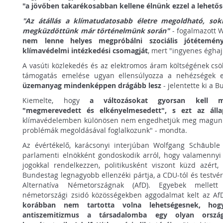
"a jövőben takarékosabban kellene élnünk ezzel a lehetős
"Az átállás a klímatudatosabb életre megoldható, sok
megküzdöttünk már történelmünk során"
- fogalmazott W
nem lenne helyes megpróbálni szociális jótétemén
klímavédelmi intézkedési csomagját
, mert "ingyenes égha
A vasúti közlekedés és az elektromos áram költségének csö
támogatás emelése ugyan ellensúlyozza a nehézségek 
üzemanyag mindenképpen drágább lesz
- jelentette ki a 
Kiemelte, hogy
a változásokat gyorsan kell me
"megmerevedett és elkényelmesedett", s ezt az álla
klímavédelemben különösen nem engedhetjük meg magunkn
problémák megoldásával foglalkozunk" - mondta.
Az évértékelő, karácsonyi interjúban Wolfgang Schäuble a
parlamenti elnökként gondoskodik arról, hogy valamennyi
jogokkal rendelkezzen, politikusként viszont küzd azért
Bundestag legnagyobb ellenzéki pártja, a CDU-tól és testvérp
Alternatíva Németországnak (AfD). Egyebek mellett
németországi zsidó közösségekben aggodalmat kelt az Af
korábban nem tartotta volna lehetségesnek, hog
antiszemitizmus a társadalomba egy olyan orszá