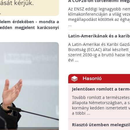
A COP28-on történelmi meg
született! - Összefoglaló az 
Az ENSZ eddigi legnagyobb nem
klímacsúcsáról
klímakonferenciáján a világ veze
megállapodást kötöttek az éghaj
édelem érdekében - mondta a
...
edden megjelent karácsonyi
Latin-Amerikának és a karib
térségnek növelniük kell ki
A Latin-Amerikai és Karibi Gazd
az éghajlatvédelmi célok el
Bizottság (ECLAC) által készített
szerint 2030-ig a bruttó hazai 
évi ...
Hasonló
Jelentősen romlott a term
állapota Németországban
Tovább romlott a természetes
állapota Németországban, a s
kormány kedden ismertetett v
a többi ...
Riasztó ütemben melegszi