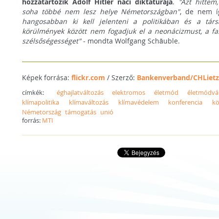
hozzátartozik Adolf Hitler náci diktatúrája
.
"Azt hittem
soha többé nem lesz helye Németországban"
, de nem í
hangosabban ki kell jelenteni a politikában és a tá
körülmények között nem fogadjuk el a neonácizmust, a fa
szélsőségességet"
- mondta Wolfgang Schäuble.
Képek forrása:
flickr.com
/ Szerző:
Bankenverband/CHLiet
címkék:
éghajlatváltozás
elektromos
életmód
életmódvá
klímapolitika
klímaváltozás
klímavédelem
konferencia
kö
Németország
támogatás
unió
forrás:
MTI