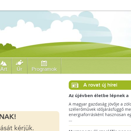
Art
Űr
Programok
A rovat új hírei
Az újévben életbe lépnek a
szélerőművek telepítését
A magyar gazdaság jövője a zöl
megkönnyítő rendelkezések
szélerőművek időjárásfüggő me
energiaforrásként hasznosan egé
...