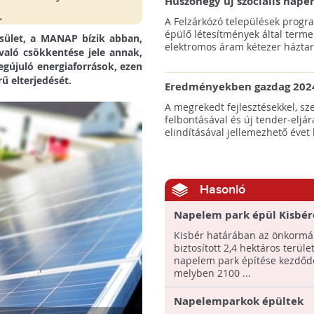
Huszonegy új szociális nap
hátrányos helyzetű kistele
A Felzárkózó települések progr
külterületén!
épülő létesítmények által terme
sület, a MANAP bízik abban,
elektromos áram kétezer háztart
való csökkentése jele annak,
gújuló energiaforrások, ezen
ű elterjedését.
Eredményekben gazdag 2024
az amerikai tengeri szélene
A megrekedt fejlesztésekkel, sz
felbontásával és új tender-eljár
elindításával jellemezhető évet 
Hasonló
Napelem park épül Kisbér
Kisbér határában az önkormán
biztosított 2,4 hektáros terüle
napelem park építése kezdődö
melyben 2100 ...
Napelemparkok épültek