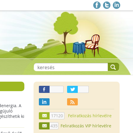
denergia. A
gújuló
17120
Feliratkozás hírlevélre
szíthetik ki
435
Feliratkozás VIP hírlevélre