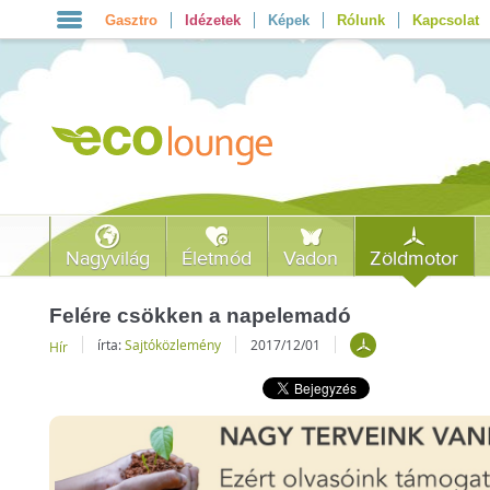
Gasztro
Idézetek
Képek
Rólunk
Kapcsolat
Nagyvilág
Életmód
Vadon
Zöldmotor
Felére csökken a napelemadó
írta:
Sajtóközlemény
2017/12/01
Hír