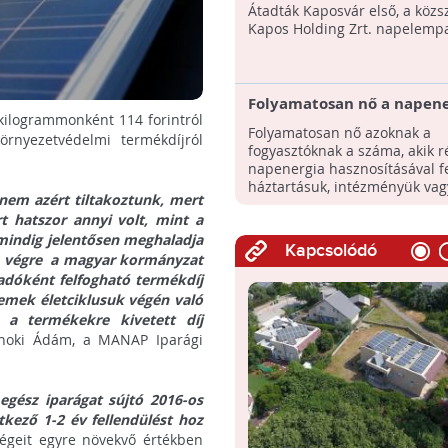
Kaposváron
Átadták Kaposvár első, a közs
Kapos Holding Zrt. napelempa
Folyamatosan nő a napene
 kilogrammonként 114 forintról
felhasználók száma
Folyamatosan nő azoknak a
örnyezetvédelmi termékdíjról
Magyarországon
fogyasztóknak a száma, akik 
l.
napenergia hasznosításával f
háztartásuk, intézményük vagy
nem azért tiltakoztunk, mert
 hatszor annyi volt, mint a
mindig jelentősen meghaladja
Kapcsolódó
uk, végre a magyar kormányzat
adóként felfogható termékdíj
lemek életciklusuk végén való
 a termékekre kivetett díj
lnoki Ádám, a MANAP Iparági
egész iparágat sújtó 2016-os
tkező 1-2 év fellendülést hoz
égeit egyre növekvő értékben