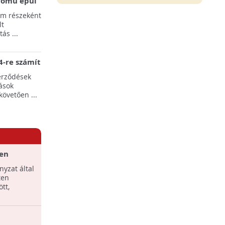
erőmű épül
pülések
am részeként
lt
ás ...
-re számít
rgia-ágazat
erződések
ások
követően ...
en
yzat által
ten
tt,