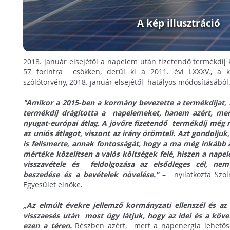
A kép illusztráció
2018. január elsejétől a napelem után fizetendő termékdíj
57 forintra csökken, derül ki a 2011. évi LXXXV., a k
szólótörvény, 2018. január elsejétől hatályos módosításábó
"Amikor a 2015-ben a kormány bevezette a termékdíjat, 
termékdíj drágította a napelemeket, hanem azért, mert
nyugat-európai átlag. A jövőre fizetendő termékdíj még 
az uniós átlagot, viszont az irány örömteli. Azt gondolj
is felismerte, annak fontosságát, hogy a ma még inkább 
mértéke közelítsen a valós költségek felé, hiszen a nape
visszavétele és feldolgozása az elsődleges cél, nem
beszedése és a bevételek növelése.”
– nyilatkozta Szo
Egyesület elnöke.
„Az elmúlt évekre jellemző kormányzati ellenszél és az 
visszaesés után most úgy látjuk, hogy az idei és a köve
ezen a téren.
Részben azért, mert a napenergia lehetős