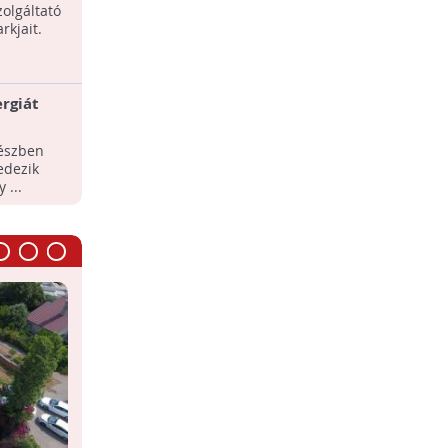
zolgáltató
rkjait.
rgiát
részben
edezik
 ...