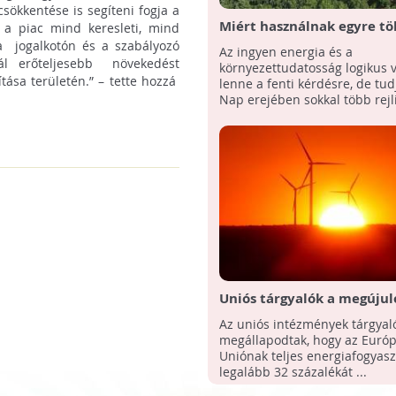
csökkentése is segíteni fogja a
Miért használnak egyre t
 a piac mind keresleti, mind
napenergiát?
 a jogalkotón és a szabályozó
Az ingyen energia és a
ál erőteljesebb növekedést
környezettudatosság logikus 
ása területén.” – tette hozzá
lenne a fenti kérdésre, de tud
Nap erejében sokkal több rejlik
Uniós tárgyalók a megújul
energiaforrások felhaszná
Az uniós intézmények tárgyal
növeléséről állapodtak m
megállapodtak, hogy az Európ
Uniónak teljes energiafogyas
legalább 32 százalékát ...