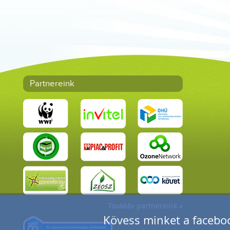
Partnereink
További partnereink »
Kövess minket a faceboo