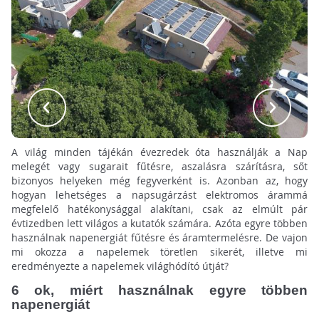
A világ minden tájékán évezredek óta használják a Nap
melegét vagy sugarait fűtésre, aszalásra szárításra, sőt
bizonyos helyeken még fegyverként is. Azonban az, hogy
hogyan lehetséges a napsugárzást elektromos árammá
megfelelő hatékonysággal alakítani, csak az elmúlt pár
évtizedben lett világos a kutatók számára. Azóta egyre többen
használnak napenergiát fűtésre és áramtermelésre. De vajon
mi okozza a napelemek töretlen sikerét, illetve mi
eredményezte a napelemek világhódító útját?
6 ok, miért használnak egyre többen
napenergiát