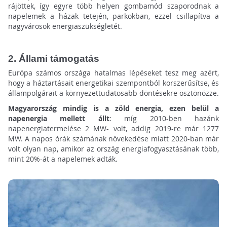
rájöttek, így egyre több helyen gombamód szaporodnak a
napelemek a házak tetején, parkokban, ezzel csillapítva a
nagyvárosok energiaszükségletét.
2. Állami támogatás
Európa számos országa hatalmas lépéseket tesz meg azért,
hogy a háztartásait energetikai szempontból korszerűsítse, és
állampolgárait a környezettudatosabb döntésekre ösztönözze.
Magyarország mindig is a zöld energia, ezen belül a
napenergia mellett állt
: míg 2010-ben hazánk
napenergiatermelése 2 MW- volt, addig 2019-re már 1277
MW. A napos órák számának növekedése miatt 2020-ban már
volt olyan nap, amikor az ország energiafogyasztásának több,
mint 20%-át a napelemek adták.