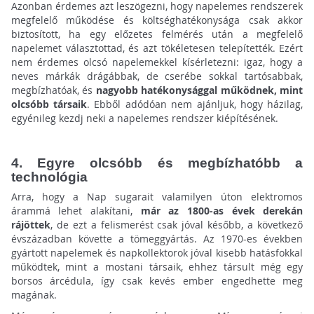
Azonban érdemes azt leszögezni, hogy napelemes rendszerek
megfelelő működése és költséghatékonysága csak akkor
biztosított, ha egy előzetes felmérés után a megfelelő
napelemet választottad, és azt tökéletesen telepítették. Ezért
nem érdemes olcsó napelemekkel kísérletezni: igaz, hogy a
neves márkák drágábbak, de cserébe sokkal tartósabbak,
megbízhatóak, és
nagyobb hatékonysággal működnek, mint
olcsóbb társaik
. Ebből adódóan nem ajánljuk, hogy házilag,
egyénileg kezdj neki a napelemes rendszer kiépítésének.
4. Egyre olcsóbb és megbízhatóbb a
technológia
Arra, hogy a Nap sugarait valamilyen úton elektromos
árammá lehet alakítani,
már az 1800-as évek derekán
rájöttek
, de ezt a felismerést csak jóval később, a következő
évszázadban követte a tömeggyártás. Az 1970-es években
gyártott napelemek és napkollektorok jóval kisebb hatásfokkal
működtek, mint a mostani társaik, ehhez társult még egy
borsos árcédula, így csak kevés ember engedhette meg
magának.