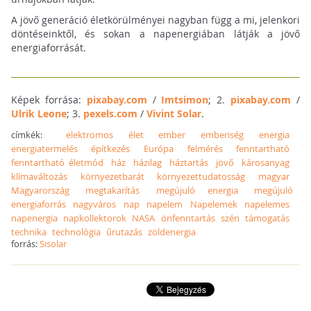
A jövő generáció életkörülményei nagyban függ a mi, jelenkori
döntéseinktől, és sokan a napenergiában látják a jövő
energiaforrását.
Képek forrása:
pixabay.com
/
Imtsimon
; 2.
pixabay.com
/
Ulrik Leone
; 3.
pexels.com
/
Vivint Solar
.
címkék:
elektromos
élet
ember
emberiség
energia
energiatermelés
építkezés
Európa
felmérés
fenntartható
fenntartható életmód
ház
házilag
háztartás
jövő
károsanyag
klímaváltozás
környezetbarát
környezettudatosság
magyar
Magyarország
megtakarítás
megújuló energia
megújuló
energiaforrás
nagyváros
nap
napelem
Napelemek
napelemes
napenergia
napkollektorok
NASA
önfenntartás
szén
támogatás
technika
technológia
űrutazás
zöldenergia
forrás:
Sisolar