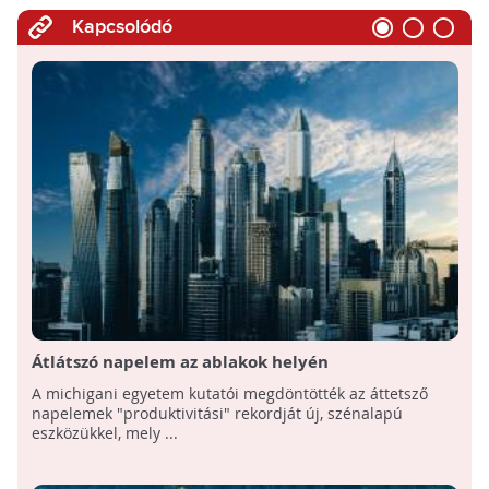
Kapcsolódó
Átlátszó napelem az ablakok helyén
A michigani egyetem kutatói megdöntötték az áttetsző
napelemek "produktivitási" rekordját új, szénalapú
eszközükkel, mely ...