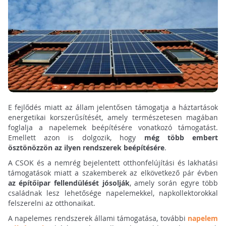
E fejlődés miatt az állam jelentősen támogatja a háztartások
energetikai korszerűsítését, amely természetesen magában
foglalja a napelemek beépítésére vonatkozó támogatást.
Emellett azon is dolgozik, hogy
még több embert
ösztönözzön az ilyen rendszerek beépítésére
.
A CSOK és a nemrég bejelentett otthonfelújítási és lakhatási
támogatások miatt a szakemberek az elkövetkező pár évben
az építőipar fellendülését jósolják
, amely során egyre több
családnak lesz lehetősége napelemekkel, napkollektorokkal
felszerelni az otthonaikat.
A napelemes rendszerek állami támogatása, további
napelem