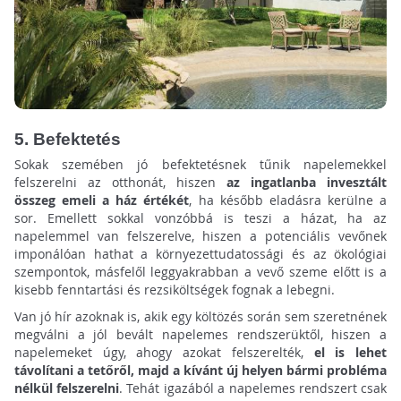
5. Befektetés
Sokak szemében jó befektetésnek tűnik napelemekkel
felszerelni az otthonát, hiszen
az ingatlanba invesztált
összeg emeli a ház értékét
, ha később eladásra kerülne a
sor. Emellett sokkal vonzóbbá is teszi a házat, ha az
napelemmel van felszerelve, hiszen a potenciális vevőnek
imponálóan hathat a környezettudatossági és az ökológiai
szempontok, másfelől leggyakrabban a vevő szeme előtt is a
kisebb fenntartási és rezsiköltségek fognak a lebegni.
Van jó hír azoknak is, akik egy költözés során sem szeretnének
megválni a jól bevált napelemes rendszerüktől, hiszen a
napelemeket úgy, ahogy azokat felszerelték,
el is lehet
távolítani a tetőről, majd a kívánt új helyen bármi probléma
nélkül felszerelni
. Tehát igazából a napelemes rendszert csak