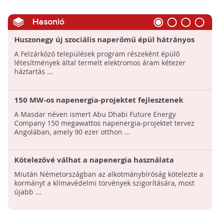
Hasonló
Huszonegy új szociális naperőmű épül hátrányos
helyzetű kistelepülések külterületén!
A Felzárkózó települések program részeként épülő
létesítmények által termelt elektromos áram kétezer
háztartás ...
150 MW-os napenergia-projektet fejlesztenek
Angolában
A Masdar néven ismert Abu Dhabi Future Energy
Company 150 megawattos napenergia-projektet tervez
Angolában, amely 90 ezer otthon ...
Kötelezővé válhat a napenergia használata
Németországban az újépítésű házaknál
Miután Németországban az alkotmánybíróság kötelezte a
kormányt a klímavédelmi törvények szigorítására, most
újabb ...