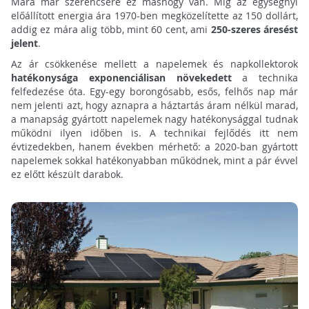
Mára már szerencsére ez máshogy van. Míg az egységnyi
előállított energia ára 1970-ben megközelítette az 150 dollárt,
addig ez mára alig több, mint 60 cent, ami
250-szeres áresést
jelent
.
Az ár csökkenése mellett a napelemek és napkollektorok
hatékonysága exponenciálisan növekedett
a technika
felfedezése óta. Egy-egy borongósabb, esős, felhős nap már
nem jelenti azt, hogy aznapra a háztartás áram nélkül marad,
a manapság gyártott napelemek nagy hatékonysággal tudnak
működni ilyen időben is. A technikai fejlődés itt nem
évtizedekben, hanem években mérhető: a 2020-ban gyártott
napelemek sokkal hatékonyabban működnek, mint a pár évvel
ez előtt készült darabok.