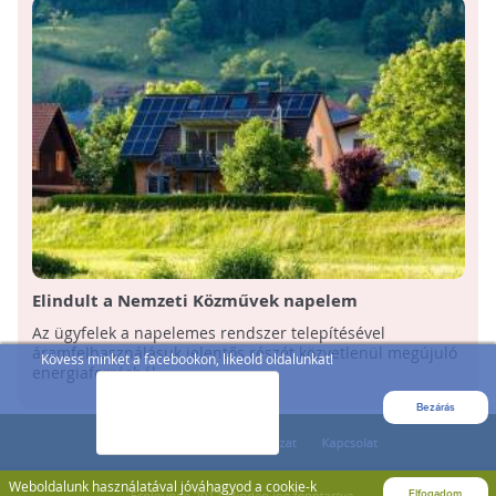
Elindult a Nemzeti Közművek napelem
szolgáltatása
Az ügyfelek a napelemes rendszer telepítésével
áramfelhasználásuk jelentős részét közvetlenül megújuló
Kövess minket a facebookon, likeold oldalunkat!
energiaforrásból ...
Bezárás
Weboldalunk használatával jóváhagyod a cookie-k
Elfogadom