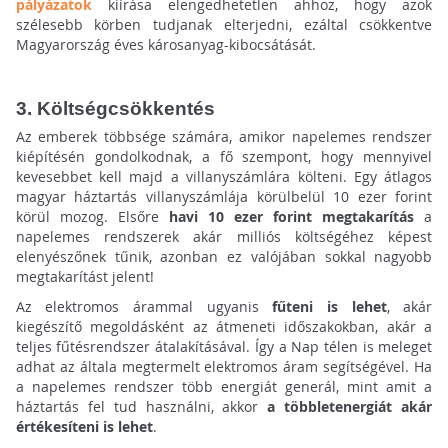
pályázatok
kiírása elengedhetetlen ahhoz, hogy azok
szélesebb körben tudjanak elterjedni, ezáltal csökkentve
Magyarország éves károsanyag-kibocsátását.
3. Költségcsökkentés
Az emberek többsége számára, amikor napelemes rendszer
kiépítésén gondolkodnak, a fő szempont, hogy mennyivel
kevesebbet kell majd a villanyszámlára költeni. Egy átlagos
magyar háztartás villanyszámlája körülbelül 10 ezer forint
körül mozog. Elsőre
havi 10 ezer forint megtakarítás
a
napelemes rendszerek akár milliós költségéhez képest
elenyészőnek tűnik, azonban ez valójában sokkal nagyobb
megtakarítást jelent!
Az elektromos árammal ugyanis
fűteni is lehet
, akár
kiegészítő megoldásként az átmeneti időszakokban, akár a
teljes fűtésrendszer átalakításával. Így a Nap télen is meleget
adhat az általa megtermelt elektromos áram segítségével. Ha
a napelemes rendszer több energiát generál, mint amit a
háztartás fel tud használni, akkor
a többletenergiát akár
értékesíteni is lehet
.