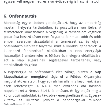
egyszer kell megvenned, és akár évtizedekig is használhatod.
6. Önfenntartás
Manapság egyre többen gondolják azt, hogy az emberiség
mostani helyzete tarthatatlan, és pusztulásra van ítélve. A
termőföldek kihasználása a végsőkig, a társadalom végtelen
pazarlása hosszú távon nem folytatható. Emiatt több és több
ember szeretne visszatalálni a természethez, és olyan,
önfenntartó életvitelt folytatni, mint a korábbi generációk. A
különböző fenntartható ökofalukban a Nap energiáját
használják áramtermelésre, fűtésre és melegvíz előállítására,
sőt a Nap sugarainak segítségével tartósítanak, vagy
sterilizálnak dolgokat.
A napenergia az önfenntartó élet záloga, hiszen
a Nap
kiapadhatatlan energiával látja el a Földet
. Olyannyira
megbízható és stabil, hogy sok afrikai állam is kezdi kiaknázni
ezen lehetőséget. A NASA már évtizedek óta használ
napelemeket a Nemzetközi Űrállomáson, és így oldják meg a
különböző műholdak és távcsövek energiaellátását is. Egyesek
kutatók az űrutazás jövőjét a napenergiával működő
űrhajókban látják.