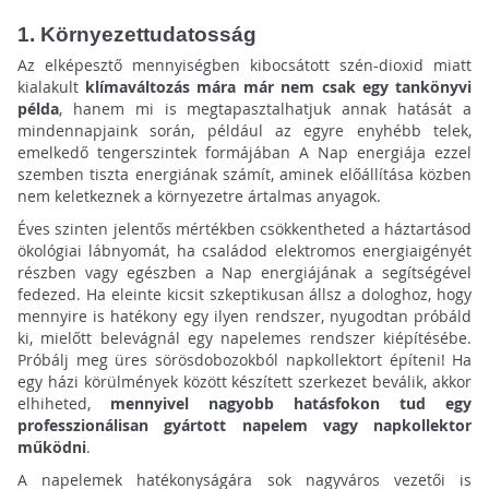
1. Környezettudatosság
Az elképesztő mennyiségben kibocsátott szén-dioxid miatt
kialakult
klímaváltozás mára már nem csak egy tankönyvi
példa
, hanem mi is megtapasztalhatjuk annak hatását a
mindennapjaink során, például az egyre enyhébb telek,
emelkedő tengerszintek formájában A Nap energiája ezzel
szemben tiszta energiának számít, aminek előállítása közben
nem keletkeznek a környezetre ártalmas anyagok.
Éves szinten jelentős mértékben csökkentheted a háztartásod
ökológiai lábnyomát, ha családod elektromos energiaigényét
részben vagy egészben a Nap energiájának a segítségével
fedezed. Ha eleinte kicsit szkeptikusan állsz a dologhoz, hogy
mennyire is hatékony egy ilyen rendszer, nyugodtan próbáld
ki, mielőtt belevágnál egy napelemes rendszer kiépítésébe.
Próbálj meg üres sörösdobozokból napkollektort építeni! Ha
egy házi körülmények között készített szerkezet beválik, akkor
elhiheted,
mennyivel nagyobb hatásfokon tud egy
professzionálisan gyártott napelem vagy napkollektor
működni
.
A napelemek hatékonyságára sok nagyváros vezetői is