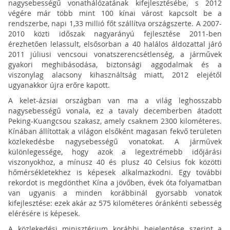
nagysebességű vonathálózatának kifejlesztésébe, s 2012
végére már több mint 100 kínai várost kapcsolt be a
rendszerbe, napi 1,33 millió főt szállítva országszerte. A 2007-
2010 közti időszak nagyarányú fejlesztése 2011-ben
érezhetően lelassult, elsősorban a 40 halálos áldozattal járó
2011 júliusi vencsoui vonatszerencsétlenség, a járművek
gyakori meghibásodása, biztonsági aggodalmak és a
viszonylag alacsony kihasználtság miatt, 2012 elejétől
ugyanakkor újra erőre kapott.
A kelet-ázsiai országban van ma a világ leghosszabb
nagysebességű vonala, ez a tavaly decemberben átadott
Peking-Kuangcsou szakasz, amely csaknem 2300 kilométeres.
Kínában állítottak a világon elsőként magasan fekvő területen
közlekedésbe nagysebességű vonatokat. A járművek
különlegessége, hogy azok a legextrémebb időjárási
viszonyokhoz, a mínusz 40 és plusz 40 Celsius fok közötti
hőmérsékletekhez is képesek alkalmazkodni. Egy további
rekordot is megdönthet Kína a jövőben, évek óta folyamatban
van ugyanis a minden korábbinál gyorsabb vonatok
kifejlesztése: ezek akár az 575 kilométeres óránkénti sebesség
elérésére is képesek.
A közlekedési minisztérium korábbi bejelentése szerint a