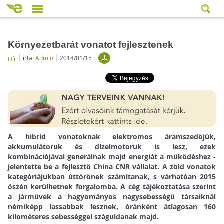
Környezetbarát vonatot fejlesztenek
írta:
Admin
2014/01/15
Hír
A hibrid vonatoknak elektromos áramszedőjük,
akkumulátoruk és dízelmotoruk is lesz, ezek
kombinációjával generálnak majd energiát a működéshez -
jelentette be a fejlesztő China CNR vállalat. A zöld vonatok
kategóriájukban úttörőnek számítanak, s várhatóan 2015
őszén kerülhetnek forgalomba. A cég tájékoztatása szerint
a járművek a hagyományos nagysebességű társaiknál
némiképp lassabbak lesznek, óránként átlagosan 160
kilométeres sebességgel száguldanak majd.