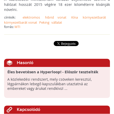
hálózat hosszát 2015 végére 18 ezer kilométerre kívánják
növelni.
címkék:
elektromos
hibrid vonat
Kína
környezetbarát
környezetbarát vonat
Peking
vállalat
forrás:
MTI
Hasonló
Éles bevetésen a Hyperloop! - Először tesztelték
utasokkal a futurisztikus közlekedési rendszert
A közlekedési rendszert, mely csöveken keresztül,
légpárnákon lebegő kapszulákban utaztatná az
embereket vagy árukat rendkívül ...
Kapcsolódó