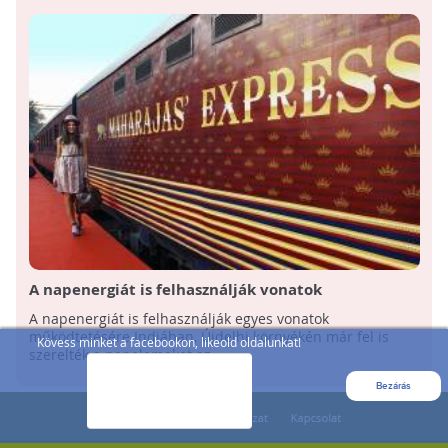
A napenergiát is felhasználják vonatok
működtetésére Indiában
A napenergiát is felhasználják egyes vonatok
működtetésére Indiában, Újdelhi környékén már fel is
Kövess minket a facebookon, likeold oldalunkat!
szerelték a napelemeket az ...
Bezárás