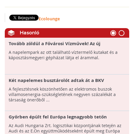
Ecolounge
Hasonló
Tovább zöldül a Fővárosi Vízművek! Az új
napelemfarmmal 2000 kW energiatermelést
A napelempark az ott található víztermelő kutakat és a
lehetővé tevő rendszer épül ki
káposztásmegyeri gépházat látja el árammal.
Két napelemes busztárolót adtak át a BKV
kelenföldi buszgarázsában
A fejlesztésnek köszönhetően az elektromos buszok
villamosenergia-szükségletének negyven százalékát a
társaság önerőből ...
Győrben épült fel Európa legnagyobb tetőn
kialakított napelemfarmja!
Az Audi Hungaria Zrt. logisztikai központjának tetején az
Audi és az E.On együttműködéseként épült meg Európa