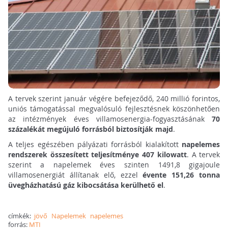
A tervek szerint január végére befejeződő, 240 millió forintos,
uniós támogatással megvalósuló fejlesztésnek köszönhetően
az intézmények éves villamosenergia-fogyasztásának
70
százalékát megújuló forrásból biztosítják majd
.
A teljes egészében pályázati forrásból kialakított
napelemes
rendszerek összesített teljesítménye 407 kilowatt
. A tervek
szerint a napelemek éves szinten 1491,8 gigajoule
villamosenergiát állítanak elő, ezzel
évente 151,26 tonna
üvegházhatású gáz kibocsátása kerülhető el
.
címkék:
jövő
Napelemek
napelemes
forrás:
MTI